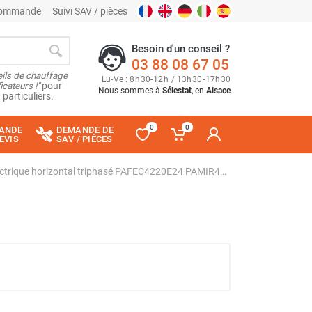
 commande
Suivi SAV / pièces
Besoin d'un conseil ?
03 88 08 67 05
ils de chauffage
Lu
-
Ve
: 8
h
30
-
12
h
/ 13
h
30
-
17
h
30
cateurs !"
pour
Nous sommes à
Sélestat
, en
Alsace
 particuliers.
0
0
ANDE
DEMANDE DE
EVIS
SAV / PIÈCES
Rideau d'air chauffant électrique horizontal triphasé PAFEC4220E24 PAMIR4200 - FRICO