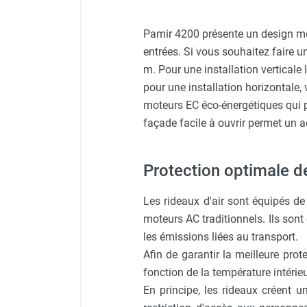
punaises de lit
Chauffage électrique infrarouge
Pamir 4200 présente un design mo
Chauffage électrique par convection
entrées. Si vous souhaitez faire un
Chauffage mobile au fioul et GNR
m. Pour une installation verticale 
Chauffage fioul soufflant avec
cheminée et réservoir intégré
pour une installation horizontale
Chauffage fioul soufflant avec
moteurs EC éco-énergétiques qui pe
cheminée à raccorder sur citerne
façade facile à ouvrir permet un ac
Chauffage fioul soufflant sans
cheminée à combustion directe
Protection optimale d
Chauffage fioul
infrarouge/rayonnant
Les rideaux d'air sont équipés d
Chauffage mobile au gaz propane /
butane
moteurs AC traditionnels. Ils sont é
Chauffage mobile au gaz à
les émissions liées au transport.
combustion directe
Afin de garantir la meilleure pro
Chauffage mobile au gaz à
fonction de la température intérieu
combustion indirecte
En principe, les rideaux créent u
Chauffage mobile au gaz rayonnant