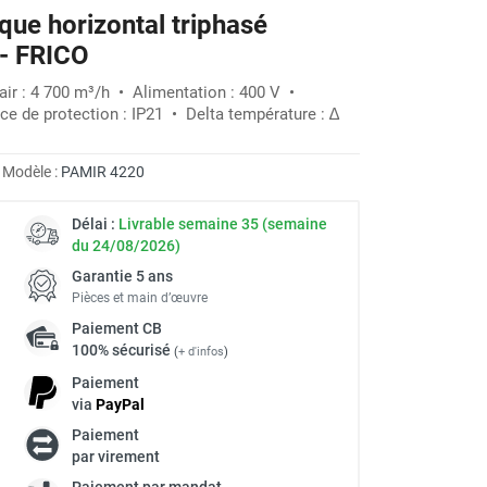
ique horizontal triphasé
-30%
- FRICO
air : 4 700 m³/h • Alimentation : 400 V •
e de protection : IP21 • Delta température : ∆
Modèle :
PAMIR 4220
Délai :
Livrable semaine 35 (semaine
du 24/08/2026)
Garantie 5 ans
Pièces et main d’œuvre
Paiement
CB
100% sécurisé
(
+ d'infos
)
Paiement
via
Pay
Pal
Paiement
à
par virement
Paiement par mandat