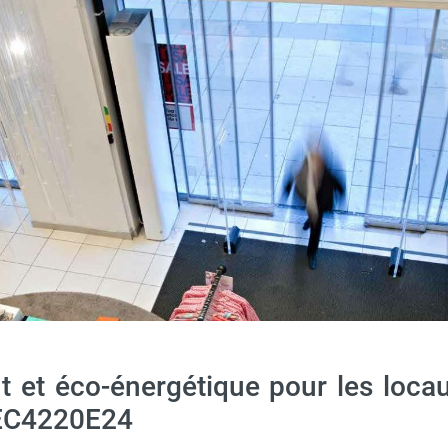
 3m - PA34WS20 - FRICO
nt et éco-énergétique pour les lo
AFEC4220E24