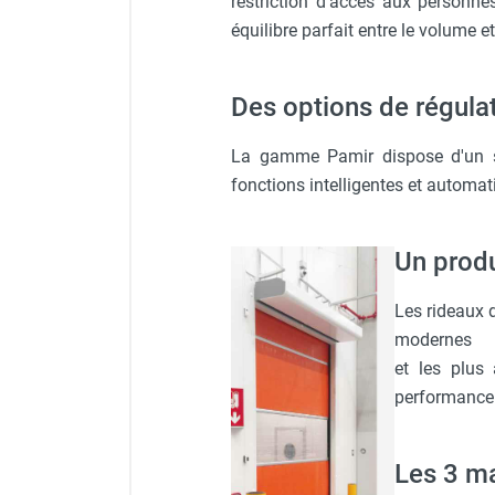
restriction d'accès aux personne
Chaudière mobile à eau
équilibre parfait entre le volume et
Chauffage mobile au bois
Gaine pour chauffage mobile
Chauffage pour serre et bâtiment
Des options de régulat
d'élevage
Chauffage FARM au gaz
La gamme Pamir dispose d'un sys
Chauffage FARM au fioul
fonctions intelligentes et automati
Chauffage mobile au gaz rayonnant
Rideau d'air et rideau rayonnant
Rideau d'air chaud
Un produ
Rideau d'air chaud électrique
Rideau d'air chaud encastrable
Les rideaux d
Rideau d'air eau chaude
modernes
Rideau d'air chaud pour pompe à
et les plus
chaleur
performance
Rideau d'air pour portes tournantes
Rideau d'air ambiant
Rideau d'air froid
Les 3 ma
Rideau isolant thermique