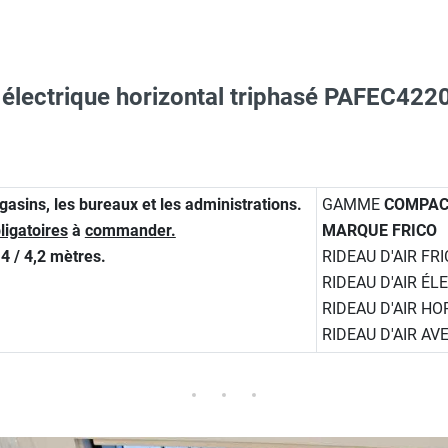
t électrique horizontal triphasé PAFEC4
erre-tête réglable - HUSQVARNA
ARNA
mentaire FCDC - FRICO
ions pour tiges filetées - PA34VD20 - FRICO
gasins, les bureaux et les administrations.
GAMME
COMPAC
ligatoires
à
commander.
MARQUE FRICO
O - HUSQVARNA
4 / 4,2 mètres.
RIDEAU D'AIR FR
nte déportée - FCRTX - FRICO
RIDEAU D'AIR ÉL
RIDEAU D'AIR H
Taille XL - HUSQVARNA
RIDEAU D'AIR AV
pplémentaire, 5m - FCBC05 - FRICO
aille L - HUSQVARNA
RAL à fournir à la commande - ROPCOUL200 - FRICO