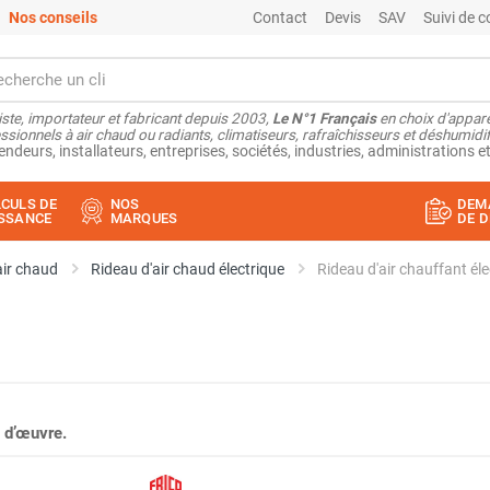
Nos conseils
Contact
Devis
SAV
Suivi de
ste, importateur et fabricant depuis 2003,
Le N°1 Français
en choix d'appare
ssionnels à air chaud ou radiants, climatiseurs, rafraîchisseurs et déshumidifi
endeurs, installateurs, entreprises, sociétés, industries, administrations et
CULS DE
NOS
DEM
SSANCE
MARQUES
DE D
air chaud
Rideau d'air chaud électrique
 d’œuvre.