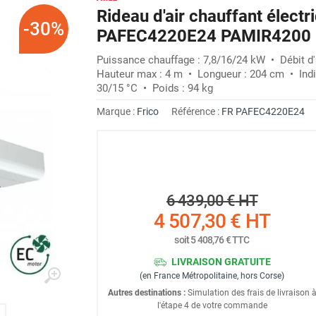
Rideau d'air chauffant électr
-30%
PAFEC4220E24 PAMIR4200 
Puissance chauffage : 7,8/16/24 kW • Débit d'
Hauteur max : 4 m • Longueur : 204 cm • Indic
30/15 °C • Poids : 94 kg
Marque :
Frico
Référence :
FR PAFEC4220E24
6 439,00 €
HT
4 507,30 €
HT
soit
5 408,76 €
TTC
LIVRAISON GRATUITE
(en France Métropolitaine, hors Corse)
Autres destinations :
Simulation des frais de livraison 
l'étape 4 de votre commande