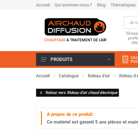
Accueil
Qui sommes-nous ?
Blog
Thématiques
"Grossi
profe
CHAUFFAGE
& TRAITEMENT DE L'AIR
rev
CAL
PRODUITS
PUI
Airchaud Location
Accueil
Catalogue
Rideau d'air
Rideau d'
Climatiseur
Climatiseur mobile
Retour vers
Rideau d'air chaud électrique
Climatiseur mobile résidentiel et
tertiaire
Climatiseur fixe
A propos de ce produit :
Rafraîchisseur d'air
Ce matériel est garanti
5 ans
pièces et main
Rafraichisseur d'air mobile
Rafraîchisseur d'air gainable
Rafraichisseur d’air fixe