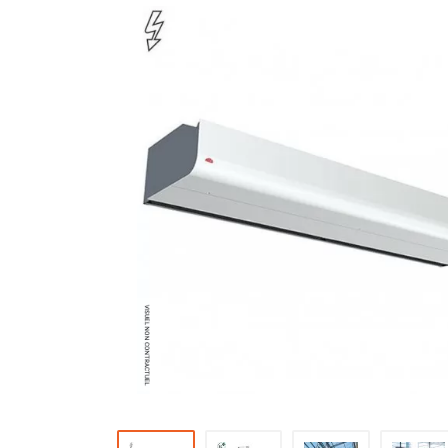
Brumisateur d'air
Coffret de brumisation
Ventilateur brumisateur
Ventilateur / extracteur d'air mobile
Brasseur d'air
Ventilateur fixe
Ventilateur industriel
Ventilateur de chantier
Ventilateur centrifuge
Ventilateur de sol
Ventilateur sur pied
Ventilateur de bureau
Ventilateur de table
Extracteur d'air mural
Extracteur d'air mural hélicoïde
Extracteur d'air mural centrifuge
Extracteur d'air mural ATEX
Extracteur d'air mural résidentiel