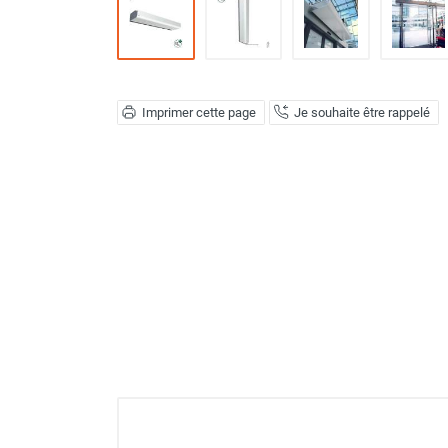
Déstratificateur ventilateur de
plafond
Déstratificateur industriel à pales
Déstratificateur industriel caréné
Déstratificateur de plafond design
Imprimer cette page
Je souhaite être rappelé
Déstratificateur Airius
VMC
Caisson d'Extraction VMC Collective
Caisson d'Extraction VMC tertiaire
Déshumidificateur d'air
Déshumidificateur mobile
professionnel
Déshumidificateur fixe
Déshumidificateur de maison et de
confort
Déshumidificateur à adsorption /
Déshydrateur
Humidificateur d'air
Purificateur d'air