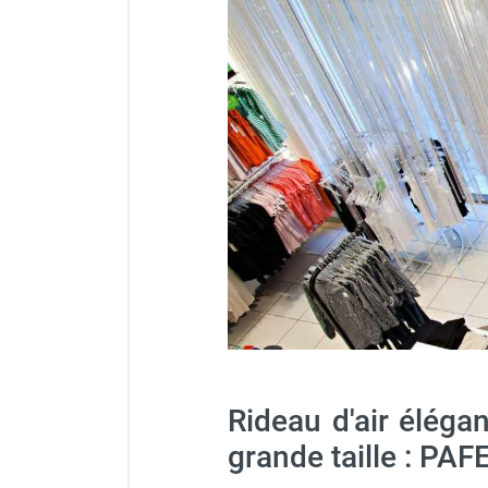
Chauffage FARM au gaz
Filins de suspension long.
Chauffage FARM au fioul
Chauffage d'atelier granulés / bois /
carton
Chaudière fixe à eau
Aérotherme fixe mural
Aérotherme électrique
Aérotherme au gaz
Aérotherme à eau chaude ou froide
Aérotherme au fioul
Aérotherme pompe à chaleur
(détente directe)
Chauffage mobile électrique, fioul et
gaz
Chauffage mobile électrique
Rideau d'air éléga
Chauffage électrique soufflant
Chauffage haute température pour
grande taille : P
étuvage industriel ou destruction