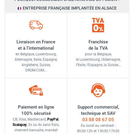
ENTREPRISE FRANÇAISE IMPLANTÉE EN ALSACE
Livraison en France
Franchise
et à l'international
de la TVA
en Belgique, Luxembourg,
pour la Belgique,
Allemagne, Italie, Espagne,
le Luxembourg,
l'Allemagne,
Angleterre, Suisse,
l'Italie,
l'Espagne,
la Suisse…
DROM-COM…
Paiement en ligne
Support commercial,
100% sécurisé
technique et SAV
03 88 08 67 05
CB, Visa, Mastercard,
Pay
Pal
,
Scalapay
,
3x ou 4x sans frais
,
Du lundi au vendredi :
virement bancaire
, mandat
8h30-12h
et
13h30-17h30