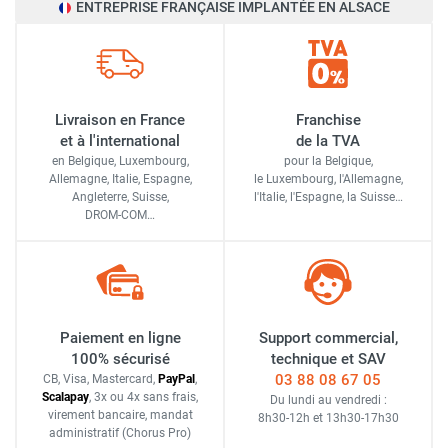
ENTREPRISE FRANÇAISE IMPLANTÉE EN ALSACE
Livraison en France
Franchise
et à l'international
de la TVA
en Belgique, Luxembourg,
pour la Belgique,
Allemagne, Italie, Espagne,
le Luxembourg,
l'Allemagne,
Angleterre, Suisse,
l'Italie,
l'Espagne,
la Suisse…
DROM-COM…
Paiement en ligne
Support commercial,
100% sécurisé
technique et SAV
03 88 08 67 05
CB, Visa, Mastercard,
Pay
Pal
,
Scalapay
,
3x ou 4x sans frais
,
Du lundi au vendredi :
virement bancaire
, mandat
8h30-12h
et
13h30-17h30
administratif
(Chorus Pro)