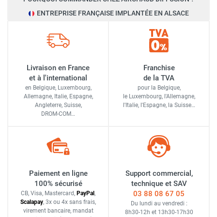
ENTREPRISE FRANÇAISE IMPLANTÉE EN ALSACE
Livraison en France
Franchise
et à l'international
de la TVA
en Belgique, Luxembourg,
pour la Belgique,
Allemagne, Italie, Espagne,
le Luxembourg,
l'Allemagne,
Angleterre, Suisse,
l'Italie,
l'Espagne,
la Suisse…
DROM-COM…
Paiement en ligne
Support commercial,
100% sécurisé
technique et SAV
03 88 08 67 05
CB, Visa, Mastercard,
Pay
Pal
,
Scalapay
,
3x ou 4x sans frais
,
Du lundi au vendredi :
virement bancaire
, mandat
8h30-12h
et
13h30-17h30