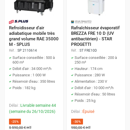
Refroidisseur d'air
Rafraîchisseur évaporatif
adiabatique mobile très
BREZZA FRE 10 D (UV
grand volume RAE 35000
antibactérien) - STAR
M - SPLUS
PROGETTI
Réf. :
SP 2110614
Réf. :
ST FRE10D
Surface conseillée : 500 à
Surface conseillée : 200 à
600 m²
250 m²
Débit d'air : 34 000 m³/h
Hauteur : 174 cm
Puissance : 1 000 W
Puissance : 280 W
Réservoir d'eau : 350 litres
Alimentation : 230 V
Poids : 182 kg
Débit d'air : 10 000 m³/h
Réservoir d'eau : 50 litres
Poids : 25 kg
Délai :
Livrable semaine 44
(semaine du 26/10/2026)
Délai :
Épuisé
-25%
-30%
5 590,00 €
HT
950,00 €
HT