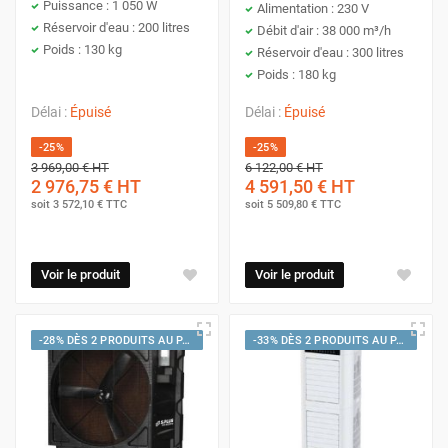
Puissance : 1 050 W
Alimentation : 230 V
Réservoir d'eau : 200 litres
Débit d'air : 38 000 m³/h
Poids : 130 kg
Réservoir d'eau : 300 litres
Poids : 180 kg
Délai :
Épuisé
Délai :
Épuisé
-25%
-25%
3 969,00 €
HT
6 122,00 €
HT
2 976,75 €
HT
4 591,50 €
HT
soit
3 572,10 €
TTC
soit
5 509,80 €
TTC
Voir le produit
Voir le produit
-28% DÈS 2 PRODUITS AU PANIER
-33% DÈS 2 PRODUITS AU PANIER