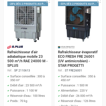
-28% DÈS 2 PRODUITS AU PANIER
-33% DÈS 2 PRODUITS AU PANIER
Rafraichisseur d'air
Rafraîchisseur évaporatif
adiabatique mobile 23
ECO FRESH FRE 26001
500 m³/h RAE 24000 M -
(UV antimicrobien) -
SPLUS
STAR PROGETTI
Réf. :
SP 2110613
Réf. :
ST FRE26001
Surface conseillée : 300 à
Surface conseillée : 350 à
350 m²
450 m²
Débit d'air : 23 500 m³/h
Puissance : 1 500 W
Puissance : 1 100 W
Alimentation : 220 V
Réservoir d'eau : 100 litres
Débit d'air : 26 000 m³/h
Poids : 70 kg
Réservoir d'eau : 126 litres