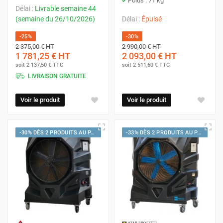
Poids : 71 kg
Délai :
Livrable semaine 44
(semaine du 26/10/2026)
Délai :
Épuisé
-25%
-30%
2 375,00 €
HT
2 990,00 €
HT
1 781,25 €
HT
2 093,00 €
HT
soit
2 137,50 €
TTC
soit
2 511,60 €
TTC
LIVRAISON GRATUITE
Voir le produit
Voir le produit
-30% DÈS 2 PRODUITS AU PANIER
-33% DÈS 2 PRODUITS AU PANIER