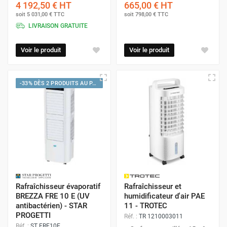
4 192,50 €
HT
665,00 €
HT
soit
5 031,00 €
TTC
soit
798,00 €
TTC
LIVRAISON GRATUITE
Voir le produit
Voir le produit
-33% DÈS 2 PRODUITS AU PANIER
Rafraîchisseur évaporatif
Rafraîchisseur et
BREZZA FRE 10 E (UV
humidificateur d'air PAE
antibactérien) - STAR
11 - TROTEC
PROGETTI
Réf. :
TR 1210003011
Réf. :
ST FRE10E