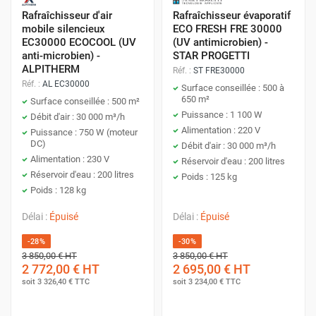
Rafraîchisseur d'air
Rafraîchisseur évaporatif
mobile silencieux
ECO FRESH FRE 30000
EC30000 ECOCOOL (UV
(UV antimicrobien) -
anti-microbien) -
STAR PROGETTI
ALPITHERM
Réf. :
ST FRE30000
Réf. :
AL EC30000
Surface conseillée : 500 à
650 m²
Surface conseillée : 500 m²
Puissance : 1 100 W
Débit d'air : 30 000 m³/h
Alimentation : 220 V
Puissance : 750 W (moteur
DC)
Débit d'air : 30 000 m³/h
Alimentation : 230 V
Réservoir d'eau : 200 litres
Réservoir d'eau : 200 litres
Poids : 125 kg
Poids : 128 kg
Délai :
Épuisé
Délai :
Épuisé
-28%
-30%
3 850,00 €
HT
3 850,00 €
HT
2 772,00 €
HT
2 695,00 €
HT
soit
3 326,40 €
TTC
soit
3 234,00 €
TTC