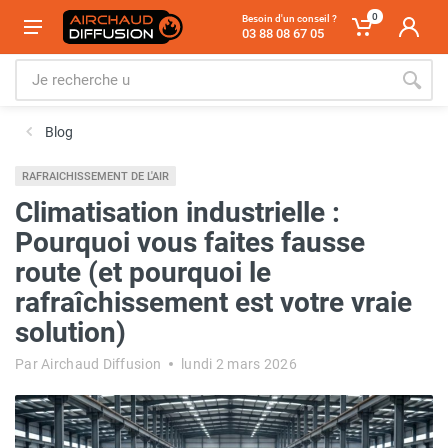
0
Besoin d'un conseil ?
03 88 08 67 05
Blog
RAFRAICHISSEMENT DE L'AIR
Climatisation industrielle :
Pourquoi vous faites fausse
route (et pourquoi le
rafraîchissement est votre vraie
solution)
Par Airchaud Diffusion
lundi 2 mars 2026