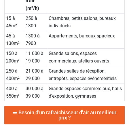
d'air
(m³/h)
15 à
250 à
Chambres, petits salons, bureaux
45m²
1300
individuels
45 à
1300 à
Appartements, bureaux spacieux
130m²
7900
150 à
11 000 à
Grands salons, espaces
200m²
19 000
commerciaux, ateliers ouverts
250 à
21 000 à
Grandes salles de réception,
400m²
29 000
entrepôts, espaces événementiels
400 à
30 000 à
Grands espaces commerciaux, halls
550m²
39 000
d'exposition, gymnases
➡️ Besoin d'un rafraichisseur d'air au meilleur
prix ?