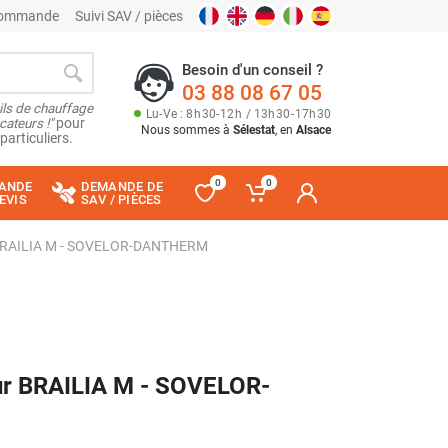
 commande
Suivi SAV / pièces
Besoin d'un conseil ?
03 88 08 67 05
ils de chauffage
Lu
-
Ve
: 8
h
30
-
12
h
/ 13
h
30
-
17
h
30
cateurs !"
pour
Nous sommes à
Sélestat
, en
Alsace
particuliers.
0
0
ANDE
DEMANDE DE
EVIS
SAV / PIÈCES
r BRAILIA M - SOVELOR-DANTHERM
our BRAILIA M - SOVELOR-