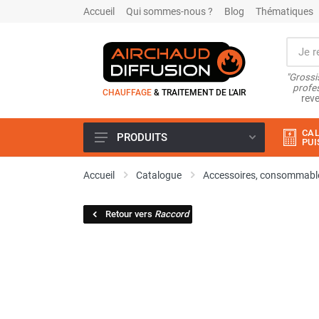
Accueil
Qui sommes-nous ?
Blog
Thématiques
"Grossi
profes
CHAUFFAGE
& TRAITEMENT DE L'AIR
reve
CAL
PRODUITS
PUI
Airchaud Location
Accueil
Catalogue
Accessoires, consommable
Climatiseur
Climatiseur mobile
Retour vers
Raccord
Climatiseur mobile résidentiel et
tertiaire
Climatiseur fixe
Rafraîchisseur d'air
Rafraichisseur d'air mobile
Rafraîchisseur d'air gainable
Rafraichisseur d’air fixe