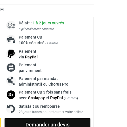
6M
Délai* :
1 à 2 jours ouvrés
* généralement constaté
Paiement
CB
100% sécurisé
(
+ d'infos
)
Paiement
via
Pay
Pal
Paiement
par virement
Paiement par mandat
administratif ou Chorus Pro
Paiement
CB
3 fois sans frais
avec
Scalapay
et
Pay
Pal
(
+ d'infos
)
Satisfait ou remboursé
28 jours francs pour retourner votre article
Demander un devis