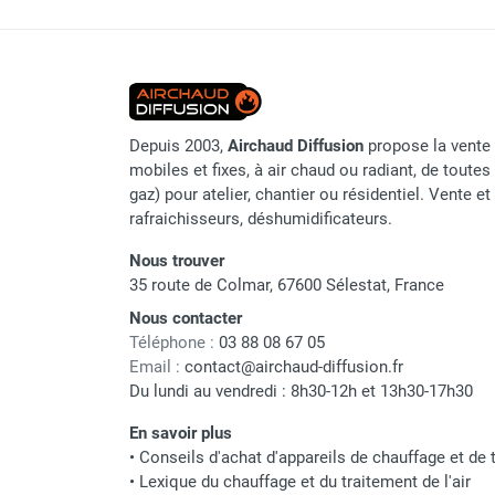
Chauffage FARM au gaz
Chauffage FARM au fioul
Chauffage d'atelier granulés / bois /
carton
Chaudière fixe à eau
Depuis 2003,
Airchaud Diffusion
propose la vente 
Aérotherme fixe mural
mobiles et fixes, à air chaud ou radiant, de toutes 
Aérotherme électrique
gaz) pour atelier, chantier ou résidentiel. Vente e
Aérotherme au gaz
rafraichisseurs, déshumidificateurs.
Aérotherme à eau chaude ou froide
Nous trouver
Aérotherme au fioul
35 route de Colmar, 67600 Sélestat, France
Aérotherme pompe à chaleur
(détente directe)
Nous contacter
Téléphone :
03 88 08 67 05
Chauffage mobile électrique, fioul et
Email :
contact@airchaud-diffusion.fr
gaz
Du lundi au vendredi : 8h30-12h et 13h30-17h30
Chauffage mobile électrique
Chauffage électrique soufflant
En savoir plus
Chauffage haute température pour
•
Conseils d'achat d'appareils de chauffage et de t
étuvage industriel ou destruction
•
Lexique du chauffage et du traitement de l'air