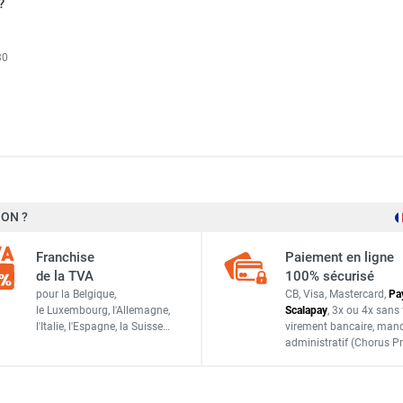
?
 BRASILIA MI (Inox) - SOVELOR-DANTHERM
30
ON ?
Franchise
Paiement en ligne
de la TVA
100% sécurisé
Sovelor-Dantherm
pour la Belgique,
CB, Visa, Mastercard,
Pa
le Luxembourg,
l'Allemagne,
Scalapay
,
3x ou 4x sans 
B216M
l'Italie,
l'Espagne,
la Suisse…
virement bancaire
, man
administratif
(Chorus Pr
ACCESSOIRES