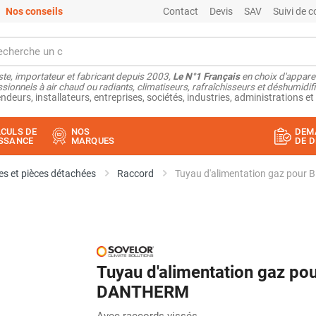
Nos conseils
Contact
Devis
SAV
Suivi de
ste, importateur et fabricant depuis 2003,
Le N°1 Français
en choix d'appare
sionnels à air chaud ou radiants, climatiseurs, rafraîchisseurs et déshumidifi
ndeurs, installateurs, entreprises, sociétés, industries, administrations et 
CULS DE
NOS
DEM
SSANCE
MARQUES
DE D
s et pièces détachées
Raccord
Tuyau d'alimentation gaz pou
Tuyau d'alimentation gaz p
DANTHERM
Avec raccords vissés