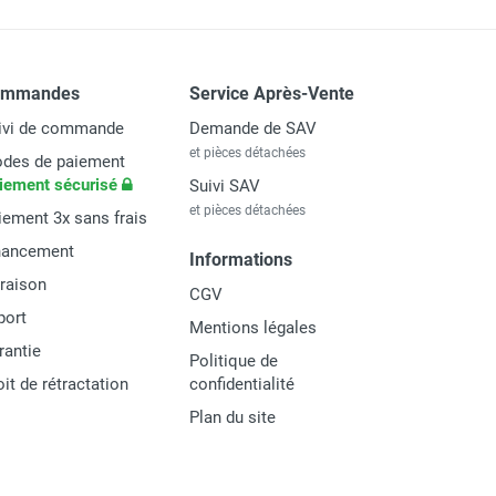
ommandes
Service Après-Vente
ivi de commande
Demande de SAV
et pièces détachées
des de paiement
iement sécurisé
Suivi SAV
et pièces détachées
iement 3x sans frais
nancement
Informations
vraison
CGV
port
Mentions légales
rantie
Politique de
oit de rétractation
confidentialité
Plan du site