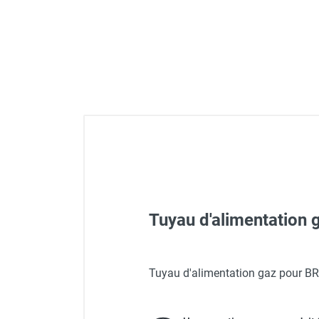
Déstratificateur ventilateur de
plafond
Déstratificateur industriel à pales
Déstratificateur industriel caréné
Déstratificateur de plafond design
Déstratificateur Airius
VMC
Caisson d'Extraction VMC Collective
Caisson d'Extraction VMC tertiaire
Déshumidificateur d'air
Déshumidificateur mobile
professionnel
Déshumidificateur fixe
Tuyau d'alimentatio
Déshumidificateur de maison et de
confort
Déshumidificateur à adsorption /
Tuyau d'alimentation gaz pour
Déshydrateur
Chauffage Parasol au Gaz
Humidificateur d'air
Purificateur d'air