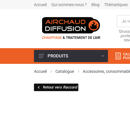
Accueil
Qui sommes-nous ?
Blog
Thématiques
"Grossi
profe
CHAUFFAGE
& TRAITEMENT DE L'AIR
rev
CAL
PRODUITS
PUI
Airchaud Location
Accueil
Catalogue
Accessoires, consommable
Climatiseur
Climatiseur mobile
Retour vers
Raccord
Climatiseur mobile résidentiel et
tertiaire
Climatiseur fixe
Rafraîchisseur d'air
Rafraichisseur d'air mobile
Rafraîchisseur d'air gainable
Rafraichisseur d’air fixe