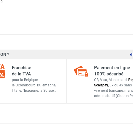
30
 propane RL14 - SOVELOR-DANTHERM
 propane RL29 - SOVELOR-DANTHERM
naturel RL7 - SOVELOR-DANTHERM
ON ?
Franchise
Paiement en ligne
de la TVA
100% sécurisé
Sovelor-Dantherm
pour la Belgique,
CB, Visa, Mastercard,
Pa
le Luxembourg,
l'Allemagne,
Scalapay
,
3x ou 4x sans 
9454329
l'Italie,
l'Espagne,
la Suisse…
virement bancaire
, man
administratif
(Chorus Pr
ACCESSOIRES