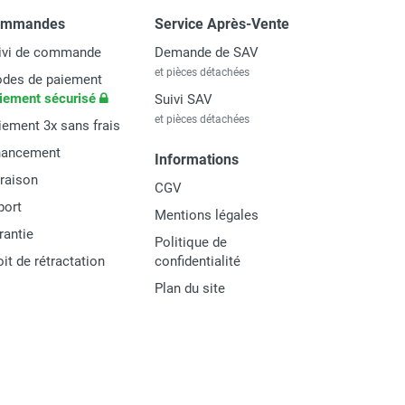
ommandes
Service Après-Vente
ivi de commande
Demande de SAV
et pièces détachées
des de paiement
iement sécurisé
Suivi SAV
et pièces détachées
iement 3x sans frais
nancement
Informations
vraison
CGV
port
Mentions légales
rantie
Politique de
oit de rétractation
confidentialité
Plan du site