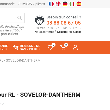
 commande
Suivi SAV / pièces
Besoin d'un conseil ?
03 88 08 67 05
ils de chauffage
Lu
-
Ve
: 8
h
30
-
12
h
/ 13
h
30
-
17
h
30
cateurs !"
pour
Nous sommes à
Sélestat
, en
Alsace
 particuliers.
0
0
ANDE
DEMANDE DE
EVIS
SAV / PIÈCES
ur RL - SOVELOR-DANTHERM
5 pour RL - SOVELOR-DANTHERM
329