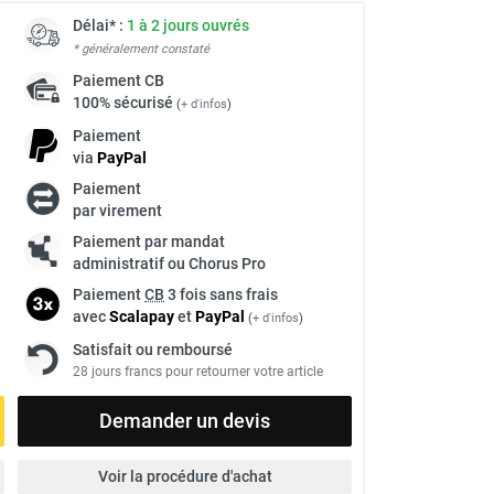
Délai* :
1 à 2 jours ouvrés
* généralement constaté
Paiement
CB
100% sécurisé
(
+ d'infos
)
Paiement
via
Pay
Pal
Paiement
par virement
Paiement par mandat
administratif ou Chorus Pro
Paiement
CB
3 fois sans frais
avec
Scalapay
et
Pay
Pal
(
+ d'infos
)
Satisfait ou remboursé
28 jours francs pour retourner votre article
Demander un devis
Voir la procédure d'achat