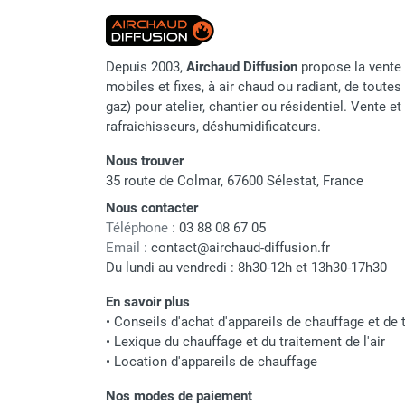
Chauffage FARM au gaz
Chauffage FARM au fioul
Chauffage d'atelier granulés / bois /
Depuis 2003,
Airchaud Diffusion
propose la vente 
carton
mobiles et fixes, à air chaud ou radiant, de toutes 
gaz) pour atelier, chantier ou résidentiel. Vente e
Chaudière fixe à eau
rafraichisseurs, déshumidificateurs.
Aérotherme fixe mural
Aérotherme électrique
Nous trouver
Aérotherme au gaz
35 route de Colmar, 67600 Sélestat, France
Aérotherme à eau chaude ou froide
Nous contacter
Aérotherme au fioul
Téléphone :
03 88 08 67 05
Aérotherme pompe à chaleur
Email :
contact@airchaud-diffusion.fr
(détente directe)
Du lundi au vendredi : 8h30-12h et 13h30-17h30
Chauffage mobile électrique, fioul et
En savoir plus
gaz
•
Conseils d'achat d'appareils de chauffage et de t
Chauffage mobile électrique
•
Lexique du chauffage et du traitement de l'air
Chauffage électrique soufflant
•
Location d'appareils de chauffage
Chauffage haute température pour
étuvage industriel ou destruction
Nos modes de paiement