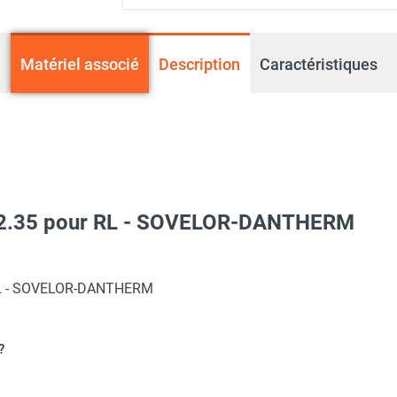
Matériel associé
Description
Caractéristiques
el 2.35 pour RL - SOVELOR-DANTHERM
 naturel RL29 - SOVELOR-DANTHERM
r RL - SOVELOR-DANTHERM
?
 naturel RL14 - SOVELOR-DANTHERM