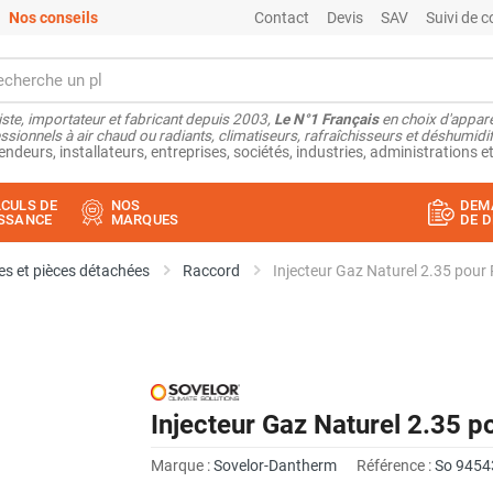
Nos conseils
Contact
Devis
SAV
Suivi de
ste, importateur et fabricant depuis 2003,
Le N°1 Français
en choix d'appare
ssionnels à air chaud ou radiants, climatiseurs, rafraîchisseurs et déshumidifi
endeurs, installateurs, entreprises, sociétés, industries, administrations et
CULS DE
NOS
DEM
SSANCE
MARQUES
DE D
s et pièces détachées
Raccord
Injecteur Gaz Naturel 2.35 po
Injecteur Gaz Naturel 2.3
Marque :
Sovelor-Dantherm
Référence :
So 9454