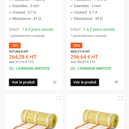
Diamètre : 3 mm
Diamètre : 3 mm
Courant : 5,7 A
Courant : 6,7 A
Résistance : 41 Ω
Résistance : 35 Ω
Délai* :
1 à 2 jours ouvrés
Délai* :
1 à 2 jours ouvrés
* généralement constaté
* généralement constaté
-30%
-30%
377,54 €
HT
423,77 €
HT
264,28 €
HT
296,64 €
HT
soit
317,14 €
TTC
soit
355,97 €
TTC
LIVRAISON GRATUITE
LIVRAISON GRATUITE
Voir le produit
Voir le produit