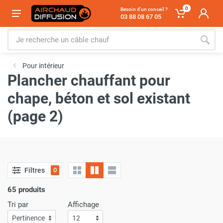
0
Besoin d'un conseil ?
03 88 08 67 05
Pour intérieur
Plancher chauffant pour
chape, béton et sol existant
(page 2)
Filtres
0
65 produits
Tri par
Affichage