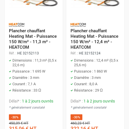
Plancher chauffant
Plancher chauffant
Heating Mat - Puissance
Heating Mat - Puissance
150 W/m² - 11,3 m² -
150 W/m² - 12,4 m² -
HEATCOM
HEATCOM
Réf. :
HE 32152113
Réf. :
HE 32152124
Dimensions : 11,3 m² (0,5 x
Dimensions : 12,4 m² (0,5 x
22,6 m)
25,6 m)
Puissance : 1 695 W
Puissance : 1 860 W
Diamètre : 3 mm
Diamètre : 3 mm
Courant : 7,1 A
Courant : 8,0 A
Résistance : 33 Ω
Résistance : 29 Ω
Délai* :
1 à 2 jours ouvrés
Délai* :
1 à 2 jours ouvrés
* généralement constaté
* généralement constaté
-30%
-30%
450,09 €
HT
460,23 €
HT
315,06 €
HT
322,16 €
HT