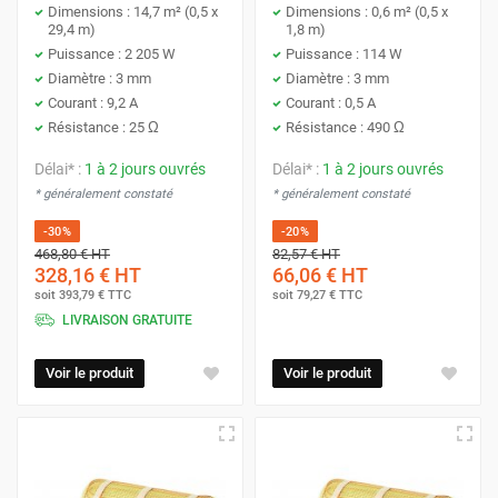
Dimensions : 14,7 m² (0,5 x
Dimensions : 0,6 m² (0,5 x
29,4 m)
1,8 m)
Puissance : 2 205 W
Puissance : 114 W
Diamètre : 3 mm
Diamètre : 3 mm
Courant : 9,2 A
Courant : 0,5 A
Résistance : 25 Ω
Résistance : 490 Ω
Délai* :
1 à 2 jours ouvrés
Délai* :
1 à 2 jours ouvrés
* généralement constaté
* généralement constaté
-30%
-20%
468,80 €
HT
82,57 €
HT
328,16 €
HT
66,06 €
HT
soit
393,79 €
TTC
soit
79,27 €
TTC
LIVRAISON GRATUITE
Voir le produit
Voir le produit