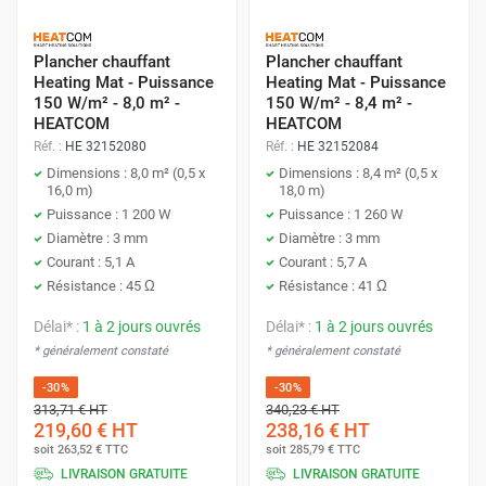
Plancher chauffant
Plancher chauffant
Heating Mat - Puissance
Heating Mat - Puissance
150 W/m² - 8,0 m² -
150 W/m² - 8,4 m² -
HEATCOM
HEATCOM
Réf. :
HE 32152080
Réf. :
HE 32152084
Dimensions : 8,0 m² (0,5 x
Dimensions : 8,4 m² (0,5 x
16,0 m)
18,0 m)
Puissance : 1 200 W
Puissance : 1 260 W
Diamètre : 3 mm
Diamètre : 3 mm
Courant : 5,1 A
Courant : 5,7 A
Résistance : 45 Ω
Résistance : 41 Ω
Délai* :
1 à 2 jours ouvrés
Délai* :
1 à 2 jours ouvrés
* généralement constaté
* généralement constaté
-30%
-30%
313,71 €
HT
340,23 €
HT
219,60 €
HT
238,16 €
HT
soit
263,52 €
TTC
soit
285,79 €
TTC
LIVRAISON GRATUITE
LIVRAISON GRATUITE