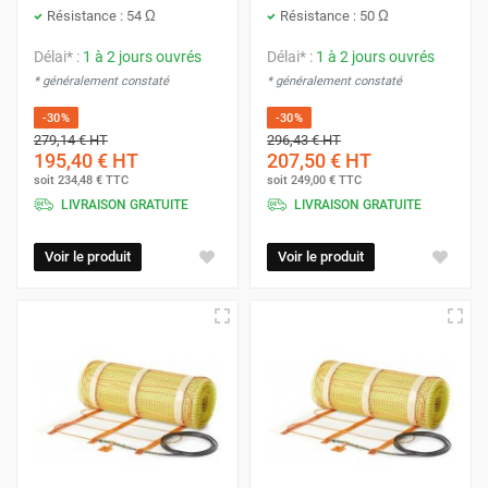
Résistance : 54 Ω
Résistance : 50 Ω
Délai* :
1 à 2 jours ouvrés
Délai* :
1 à 2 jours ouvrés
* généralement constaté
* généralement constaté
-30%
-30%
279,14 €
HT
296,43 €
HT
195,40 €
HT
207,50 €
HT
soit
234,48 €
TTC
soit
249,00 €
TTC
LIVRAISON GRATUITE
LIVRAISON GRATUITE
Voir le produit
Voir le produit