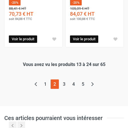
-20%
-20%
88,41 €
HT
105,09 €
HT
70,73 €
HT
84,07 €
HT
soit
84,88 €
TTC
soit
100,88 €
TTC
Voir le produit
Voir le produit
Vous avez vu les produits 13 à 24 sur 65
(page actuelle)
1
2
3
4
5
Ces articles pourraient vous intéresser