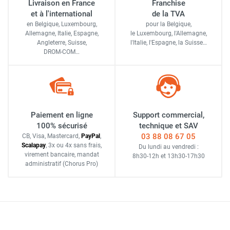
Livraison en France
Franchise
et à l'international
de la TVA
en Belgique, Luxembourg,
pour la Belgique,
Allemagne, Italie, Espagne,
le Luxembourg,
l'Allemagne,
Angleterre, Suisse,
l'Italie,
l'Espagne,
la Suisse…
DROM-COM…
Paiement en ligne
Support commercial,
100% sécurisé
technique et SAV
03 88 08 67 05
CB, Visa, Mastercard,
Pay
Pal
,
Scalapay
,
3x ou 4x sans frais
,
Du lundi au vendredi :
virement bancaire
, mandat
8h30-12h
et
13h30-17h30
administratif
(Chorus Pro)