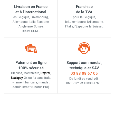
Livraison en France
Franchise
et à l'international
de la TVA
en Belgique, Luxembourg,
pour la Belgique,
Allemagne, Italie, Espagne,
le Luxembourg,
l'Allemagne,
Angleterre, Suisse,
l'Italie,
l'Espagne,
la Suisse…
DROM-COM…
Paiement en ligne
Support commercial,
100% sécurisé
technique et SAV
03 88 08 67 05
CB, Visa, Mastercard,
Pay
Pal
,
Scalapay
,
3x ou 4x sans frais
,
Du lundi au vendredi :
virement bancaire
, mandat
8h30-12h
et
13h30-17h30
administratif
(Chorus Pro)