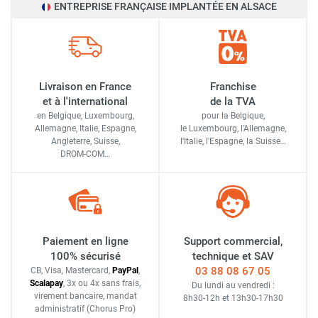
ENTREPRISE FRANÇAISE IMPLANTÉE EN ALSACE
Livraison en France
Franchise
et à l'international
de la TVA
en Belgique, Luxembourg,
pour la Belgique,
Allemagne, Italie, Espagne,
le Luxembourg,
l'Allemagne,
Angleterre, Suisse,
l'Italie,
l'Espagne,
la Suisse…
DROM-COM…
Paiement en ligne
Support commercial,
100% sécurisé
technique et SAV
03 88 08 67 05
CB, Visa, Mastercard,
Pay
Pal
,
Scalapay
,
3x ou 4x sans frais
,
Du lundi au vendredi :
virement bancaire
, mandat
8h30-12h
et
13h30-17h30
administratif
(Chorus Pro)