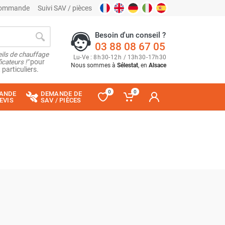
 commande
Suivi SAV / pièces
Besoin d'un conseil ?
03 88 08 67 05
ils de chauffage
Lu
-
Ve
: 8
h
30
-
12
h
/ 13
h
30
-
17
h
30
cateurs !"
pour
Nous sommes à
Sélestat
, en
Alsace
 particuliers.
0
0
ANDE
DEMANDE DE
EVIS
SAV / PIÈCES