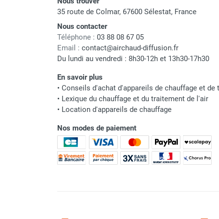
Nous trouver
Parasol chauffant et radiant
35 route de Colmar, 67600 Sélestat, France
infrarouge sur mât
Nous contacter
Parasol chauffant à gaz
Téléphone :
03 88 08 67 05
Parasol chauffant et radiant sur
Email :
contact@airchaud-diffusion.fr
mât électrique
Du lundi au vendredi : 8h30-12h et 13h30-17h30
Chauffe terrasse aux pellets
En savoir plus
Chauffage infrarouge fixe mur et
•
Conseils d'achat d'appareils de chauffage et de t
plafond
•
Lexique du chauffage et du traitement de l'air
Chauffage radiant électrique
•
Location d'appareils de chauffage
Chauffage Infrarouge électrique fixe
Nos modes de paiement
Panneau rayonnant
Lustre infrarouge électrique
suspendu
Réglette et cassette rayonnante
Chauffage tube radiant et radiant
lumineux au gaz
Chauffage radiant tube suspendu
au gaz