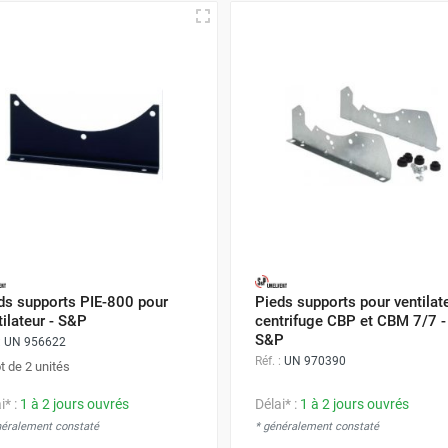
ds supports PIE-800 pour
Pieds supports pour ventilat
tilateur - S&P
centrifuge CBP et CBM 7/7 -
S&P
:
UN 956622
Réf. :
UN 970390
t de 2 unités
i* :
1 à 2 jours ouvrés
Délai* :
1 à 2 jours ouvrés
néralement constaté
* généralement constaté