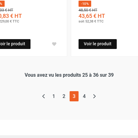
0%
-10%
03 €
HT
48,50 €
HT
,83 €
HT
43,65 €
HT
229,00 €
TTC
soit
52,38 €
TTC
oir le produit
Voir le produit
Vous avez vu les produits 25 à 36 sur 39
(page actuelle)
1
2
3
4