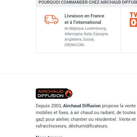
POURQUOI COMMANDER CHEZ AIRCHAUD DIFFUSI
Chaudière mobile à eau
Chauffage mobile au bois
Livraison en France
Gaine pour chauffage mobile
et à l'international
Chauffage pour serre et bâtiment
en Belgique, Luxembourg,
d'élevage
Allemagne, Italie, Espagne,
Angleterre, Suisse,
Chauffage FARM au gaz
DROM-COM…
Chauffage FARM au fioul
Chauffage mobile au gaz rayonnant
Rideau d'air et rideau rayonnant
Rideau d'air chaud
Rideau d'air chaud électrique
Rideau d'air chaud encastrable
Rideau d'air eau chaude
Rideau d'air chaud pour pompe à
Depuis 2003,
Airchaud Diffusion
propose la vente 
chaleur
mobiles et fixes, à air chaud ou radiant, de toutes 
Rideau d'air pour portes tournantes
gaz) pour atelier, chantier ou résidentiel. Vente e
Rideau d'air ambiant
rafraichisseurs, déshumidificateurs.
Rideau d'air froid
Rideau isolant thermique