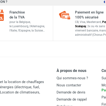
ON ?
Franchise
Paiement en ligne
de la TVA
100% sécurisé
pour la Belgique,
CB, Visa, Mastercard,
Pa
le Luxembourg,
l'Allemagne,
Scalapay
,
3x ou 4x sans 
l'Italie,
l'Espagne,
la Suisse…
virement bancaire
, man
administratif
(Chorus Pr
À propos de nous
C
Qui sommes-nous ?
Su
et la location de chauffages
Nous contacter
Mo
énergies (électrique, fuel,
Pa
t Location de climatiseurs,
Demande de devis
Pa
Demande de rappel
Fi