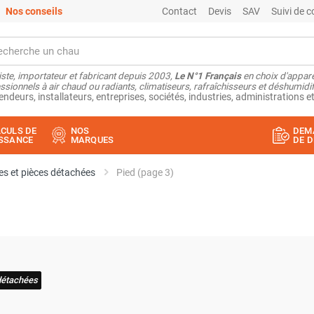
Nos conseils
Contact
Devis
SAV
Suivi de
ste, importateur et fabricant depuis 2003,
Le N°1 Français
en choix d'appare
ssionnels à air chaud ou radiants, climatiseurs, rafraîchisseurs et déshumidifi
endeurs, installateurs, entreprises, sociétés, industries, administrations et
CULS DE
NOS
DEM
SSANCE
MARQUES
DE D
s et pièces détachées
Pied (page 3)
détachées