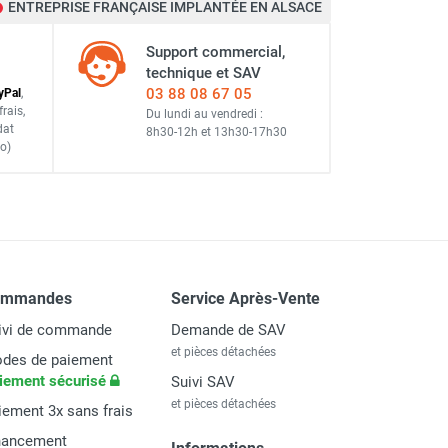
ENTREPRISE FRANÇAISE IMPLANTÉE EN ALSACE
Support commercial,
technique et SAV
03 88 08 67 05
y
Pal
,
frais
,
Du lundi au vendredi :
dat
8h30-12h
et
13h30-17h30
o)
ommandes
Service Après-Vente
ivi de commande
Demande de SAV
et pièces détachées
des de paiement
iement sécurisé
Suivi SAV
et pièces détachées
iement 3x sans frais
nancement