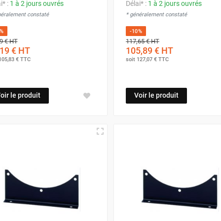
i* :
1 à 2 jours ouvrés
Délai* :
1 à 2 jours ouvrés
néralement constaté
* généralement constaté
0%
-10%
9 €
HT
117,65 €
HT
19 €
HT
105,89 €
HT
105,83 €
TTC
soit
127,07 €
TTC
oir le produit
Voir le produit