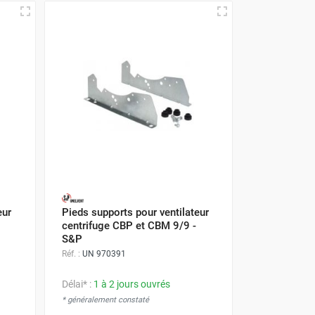
eur
Pieds supports pour ventilateur
centrifuge CBP et CBM 9/9 -
S&P
Réf. :
UN 970391
Délai* :
1 à 2 jours ouvrés
* généralement constaté