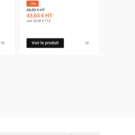
-10%
48,50 €
HT
43,65 €
HT
soit
52,38 €
TTC
Voir le produit