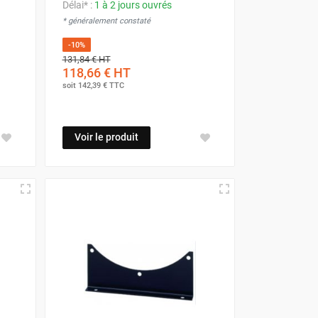
Délai* :
1 à 2 jours ouvrés
* généralement constaté
-10%
131,84 €
HT
118,66 €
HT
soit
142,39 €
TTC
Voir le produit