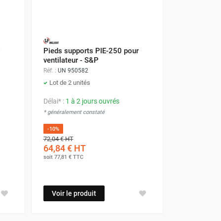
Pieds supports PIE-250 pour
ventilateur - S&P
Réf. :
UN 950582
Lot de 2 unités
Délai* :
1 à 2 jours ouvrés
* généralement constaté
-10%
72,04 €
HT
64,84 €
HT
soit
77,81 €
TTC
Voir le produit