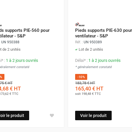
ds supports PIE-560 pour
Pieds supports PIE-630 pour
tilateur - S&P
ventilateur - S&P
:
UN 950388
Réf. :
UN 950389
t de 2 unités
Lot de 2 unités
i* :
1 à 2 jours ouvrés
Délai* :
1 à 2 jours ouvrés
néralement constaté
* généralement constaté
0%
-10%
75 €
HT
183,78 €
HT
,68 €
HT
165,40 €
HT
173,62 €
TTC
soit
198,48 €
TTC
oir le produit
Voir le produit