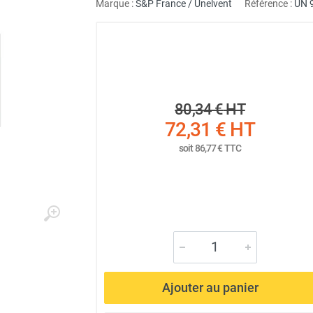
Marque :
S&P France / Unelvent
Référence :
UN 
80,34 €
HT
72,31 €
HT
soit
86,77 €
TTC
Ajouter au panier