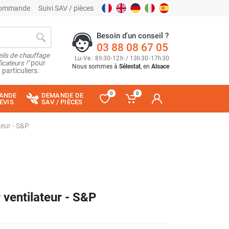
 commande
Suivi SAV / pièces
Besoin d'un conseil ?
03 88 08 67 05
ils de chauffage
Lu
-
Ve
: 8
h
30
-
12
h
/ 13
h
30
-
17
h
30
cateurs !"
pour
Nous sommes à
Sélestat
, en
Alsace
 particuliers.
0
0
ANDE
DEMANDE DE
EVIS
SAV / PIÈCES
teur - S&P
ventilateur - S&P