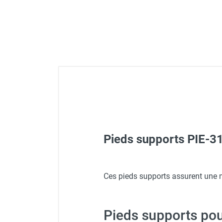
Déstratificateur ventilateur de
plafond
Déstratificateur industriel à pales
Déstratificateur industriel caréné
Déstratificateur de plafond design
Déstratificateur Airius
VMC
Caisson d'Extraction VMC Collective
Caisson d'Extraction VMC tertiaire
Déshumidificateur d'air
Déshumidificateur mobile
professionnel
Pieds supports PIE-31
Déshumidificateur fixe
Déshumidificateur de maison et de
confort
Ventilateur extracteur d'air 
Ces pieds supports assurent une mi
Déshumidificateur à adsorption /
Déshydrateur
Humidificateur d'air
Pieds supports pou
Purificateur d'air