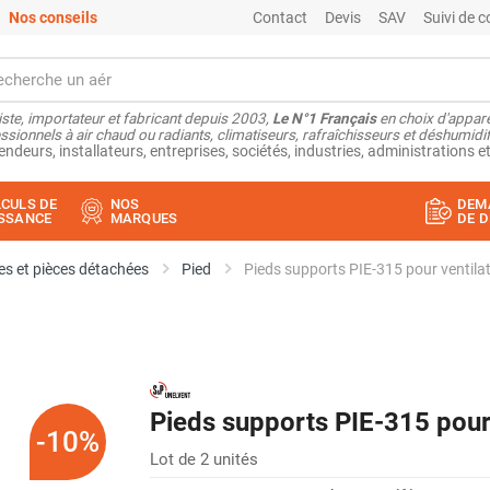
Nos conseils
Contact
Devis
SAV
Suivi de
ste, importateur et fabricant depuis 2003,
Le N°1 Français
en choix d'appare
ssionnels à air chaud ou radiants, climatiseurs, rafraîchisseurs et déshumidifi
endeurs, installateurs, entreprises, sociétés, industries, administrations et
CULS DE
NOS
DEM
SSANCE
MARQUES
DE D
s et pièces détachées
Pied
Pieds supports PIE-315 pour ventila
Pieds supports PIE-315 pour 
-10%
Lot de 2 unités