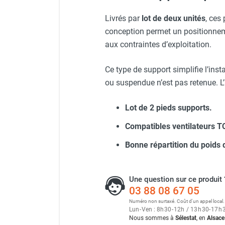
Ventilateur extracteur d'air
Neutraliseur d'odeur
Livrés par
lot de deux unités
, ces
Hygiène
conception permet un positionneme
Sèche-main et sèche-cheveux
Distributeur de savon
aux contraintes d’exploitation.
Chauffage fixe atelier
Chauffage d'atelier fixe au fioul et
Ce type de support simplifie l’inst
GNR
ou suspendue n’est pas retenue. L’
Chauffage au fioul avec réservoir
intégré
Lot de 2 pieds supports.
Chauffage au fioul à raccorder sur
Compatibles ventilateurs 
citerne
Aérotherme au fioul
Bonne répartition du poids d
Chauffage polycombustible / huile
Chauffage d'atelier fixe avec brûleur
gaz
Une question sur ce produit 
Chauffage d'atelier suspendu
03 88 08 67 05
Chauffage suspendu au fioul
Numéro non surtaxé. Coût d'un appel local.
Lun
-
Ven : 8
h
30
-
12
h
/ 13
h
30
-
17
h
Chauffage suspendu au gaz
Nous sommes à
Sélestat
, en
Alsace
Chauffage FARM