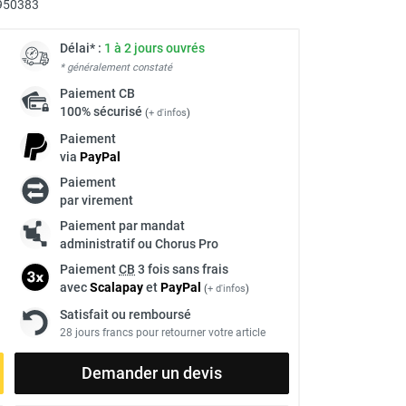
950383
Délai* :
1 à 2 jours ouvrés
* généralement constaté
Paiement
CB
100% sécurisé
(
+ d'infos
)
Paiement
via
Pay
Pal
Paiement
par virement
Paiement par mandat
administratif ou Chorus Pro
Paiement
CB
3 fois sans frais
avec
Scalapay
et
Pay
Pal
(
+ d'infos
)
Satisfait ou remboursé
28 jours francs pour retourner votre article
Demander un devis