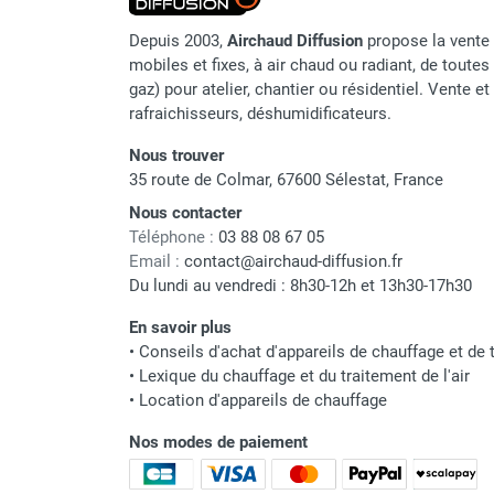
punaises de lit
Chauffage électrique infrarouge
Depuis 2003,
Airchaud Diffusion
propose la vente 
Chauffage électrique par convection
mobiles et fixes, à air chaud ou radiant, de toutes 
Chauffage mobile au fioul et GNR
gaz) pour atelier, chantier ou résidentiel. Vente e
Chauffage fioul soufflant avec
rafraichisseurs, déshumidificateurs.
cheminée et réservoir intégré
Nous trouver
Chauffage fioul soufflant avec
35 route de Colmar, 67600 Sélestat, France
cheminée à raccorder sur citerne
Nous contacter
Chauffage fioul soufflant sans
Téléphone :
03 88 08 67 05
cheminée à combustion directe
Email :
contact@airchaud-diffusion.fr
Chauffage fioul
Du lundi au vendredi : 8h30-12h et 13h30-17h30
infrarouge/rayonnant
Chauffage mobile au gaz propane /
En savoir plus
butane
•
Conseils d'achat d'appareils de chauffage et de t
•
Lexique du chauffage et du traitement de l'air
Chauffage mobile au gaz à
•
Location d'appareils de chauffage
combustion directe
Chauffage mobile au gaz à
Nos modes de paiement
combustion indirecte
Chauffage mobile au gaz rayonnant