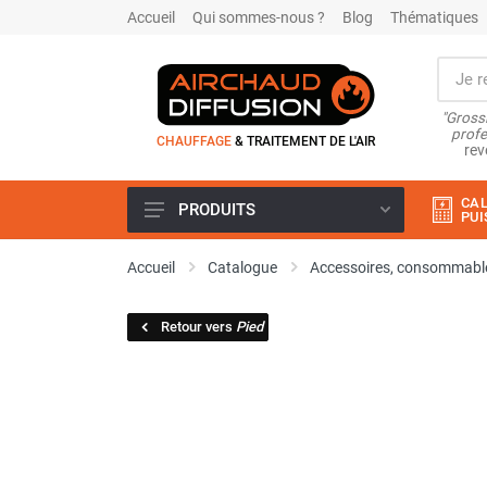
Accueil
Qui sommes-nous ?
Blog
Thématiques
"Grossi
profe
CHAUFFAGE
& TRAITEMENT DE L'AIR
rev
CAL
PRODUITS
PUI
Airchaud Location
Accueil
Catalogue
Accessoires, consommable
Climatiseur
Climatiseur mobile
Retour vers
Pied
Climatiseur mobile résidentiel et
tertiaire
Climatiseur fixe
Rafraîchisseur d'air
Rafraichisseur d'air mobile
Rafraîchisseur d'air gainable
Rafraichisseur d’air fixe