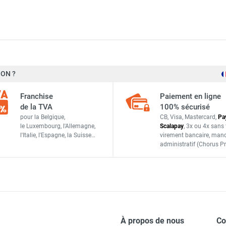
S&P France / Unelvent
ON ?
950383
Franchise
Paiement en ligne
Espagne
de la TVA
100% sécurisé
pour la Belgique,
CB, Visa, Mastercard,
Pa
8413893007674
le Luxembourg,
l'Allemagne,
Scalapay
,
3x ou 4x sans 
l'Italie,
l'Espagne,
la Suisse…
virement bancaire
, man
administratif
(Chorus Pr
ACCESSOIRES
À propos de nous
C