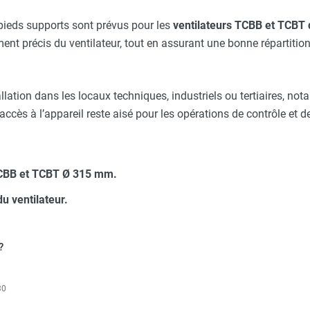
 industriel hélicoïde tubulaire TCBB/4-315/H - Monophasé 4 pôles
 pieds supports sont prévus pour les
ventilateurs TCBB et TCBT
nt précis du ventilateur, tout en assurant une bonne répartition
allation dans les locaux techniques, industriels ou tertiaires, n
accès à l’appareil reste aisé pour les opérations de contrôle et 
TCBB et TCBT Ø 315 mm.
u ventilateur.
?
30