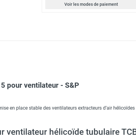
Voir les modes de paiement
5 pour ventilateur - S&P
industriel hélicoïde tubulaire TCBT/4-315/H - Triphasé 4 pôles - 
se en place stable des ventilateurs extracteurs d’air hélicoïdes 
r ventilateur hélicoïde tubulaire T