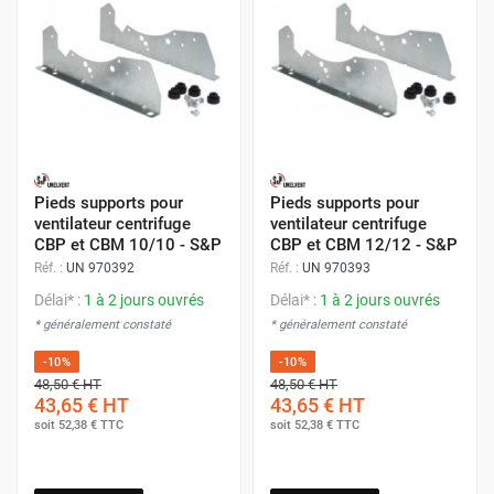
Pieds supports pour
Pieds supports pour
ventilateur centrifuge
ventilateur centrifuge
CBP et CBM 10/10 - S&P
CBP et CBM 12/12 - S&P
Réf. :
UN 970392
Réf. :
UN 970393
Délai* :
1 à 2 jours ouvrés
Délai* :
1 à 2 jours ouvrés
* généralement constaté
* généralement constaté
-10%
-10%
48,50 €
HT
48,50 €
HT
43,65 €
HT
43,65 €
HT
soit
52,38 €
TTC
soit
52,38 €
TTC