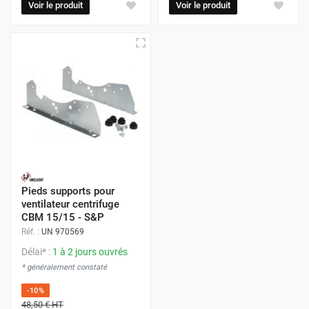
Voir le produit
Voir le produit
Pieds supports pour
ventilateur centrifuge
CBM 15/15 - S&P
Réf. :
UN 970569
Délai* :
1 à 2 jours ouvrés
* généralement constaté
-10%
48,50 €
HT