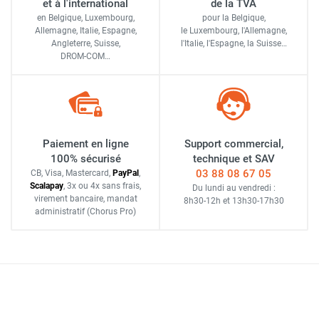
et à l'international
de la TVA
en Belgique, Luxembourg,
pour la Belgique,
Allemagne, Italie, Espagne,
le Luxembourg,
l'Allemagne,
Angleterre, Suisse,
l'Italie,
l'Espagne,
la Suisse…
DROM-COM…
Paiement en ligne
Support commercial,
100% sécurisé
technique et SAV
03 88 08 67 05
CB, Visa, Mastercard,
Pay
Pal
,
Scalapay
,
3x ou 4x sans frais
,
Du lundi au vendredi :
virement bancaire
, mandat
8h30-12h
et
13h30-17h30
administratif
(Chorus Pro)