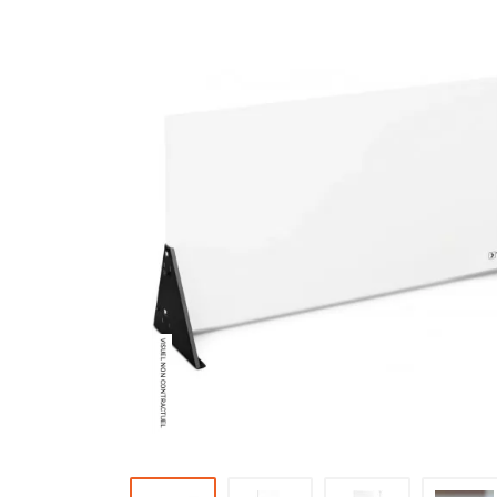
Brumisateur d'air
Coffret de brumisation
Ventilateur brumisateur
Ventilateur / extracteur d'air mobile
Brasseur d'air
Ventilateur fixe
Ventilateur industriel
Ventilateur de chantier
Ventilateur centrifuge
Ventilateur de sol
Ventilateur sur pied
Ventilateur de bureau
Ventilateur de table
Extracteur d'air mural
Extracteur d'air mural hélicoïde
Extracteur d'air mural centrifuge
Extracteur d'air mural ATEX
Extracteur d'air mural résidentiel