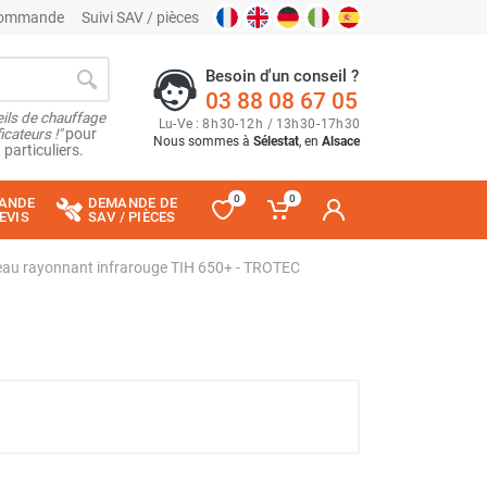
 commande
Suivi SAV / pièces
Besoin d'un conseil ?
03 88 08 67 05
ils de chauffage
Lu
-
Ve
: 8
h
30
-
12
h
/ 13
h
30
-
17
h
30
cateurs !"
pour
Nous sommes à
Sélestat
, en
Alsace
 particuliers.
0
0
ANDE
DEMANDE DE
EVIS
SAV / PIÈCES
au rayonnant infrarouge TIH 650+ - TROTEC