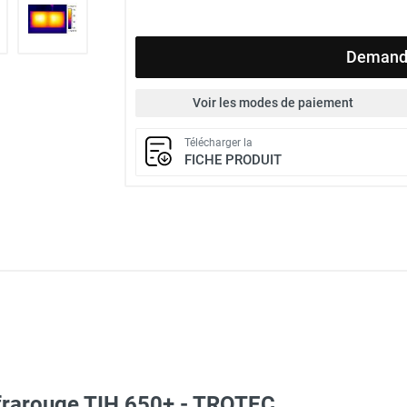
Demande
Voir les modes de paiement
Télécharger la
FICHE PRODUIT
frarouge TIH 650+ - TROTEC
c avec protège-menton Smartguard PE 10H - HUSQVARNA