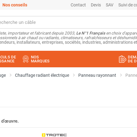
Nos conseils
Contact
Devis
SAV
Suivi de
ste, importateur et fabricant depuis 2003,
Le N°1 Français
en choix d'appare
ssionnels à air chaud ou radiants, climatiseurs, rafraîchisseurs et déshumidifi
endeurs, installateurs, entreprises, sociétés, industries, administrations et
CULS DE
NOS
DEM
SSANCE
MARQUES
DE D
uge
Chauffage radiant électrique
Panneau rayonnant
Panne
 d’œuvre.