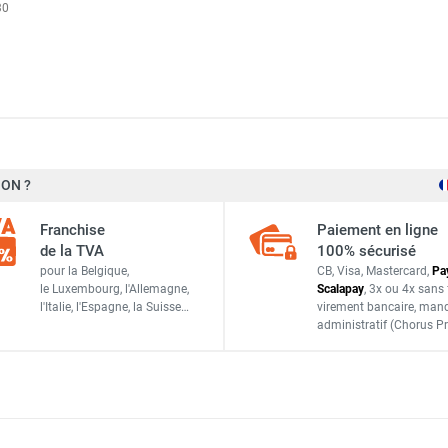
30
uge TIH 650+ - TROTEC
650 W
ON ?
uge TIH 300 S - TROTEC
Franchise
Paiement en ligne
de la TVA
100% sécurisé
uge TIH 700 S - TROTEC
pour la Belgique,
CB, Visa, Mastercard,
Pa
0,85 m²
le Luxembourg,
l'Allemagne,
Scalapay
,
3x ou 4x sans 
l'Italie,
l'Espagne,
la Suisse…
virement bancaire
, man
administratif
(Chorus Pr
uge TIH 1100 S - TROTEC
230 V, 50 Hz
ge TIH 300 ST avec thermostat intégré - TROTEC
2,1 A