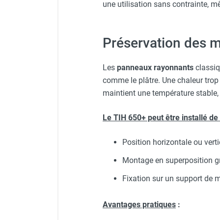
une utilisation sans contrainte, m
Chauffage FARM au gaz
Chauffage FARM au fioul
Chauffage d'atelier granulés / bois /
Préservation des m
carton
Chaudière fixe à eau
Les
panneaux rayonnants
classiq
Aérotherme fixe mural
comme le plâtre. Une chaleur trop i
Aérotherme électrique
maintient une température stable,
Aérotherme au gaz
Aérotherme à eau chaude ou froide
Le TIH 650+ peut être installé de
Aérotherme au fioul
Aérotherme pompe à chaleur
(détente directe)
Position horizontale ou verti
Chauffage mobile électrique, fioul et
Montage en superposition g
gaz
Chauffage mobile électrique
Fixation sur un support de m
Chauffage électrique soufflant
Chauffage haute température pour
Avantages pratiques
:
étuvage industriel ou destruction