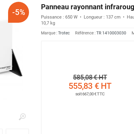
Panneau rayonnant infrarou
-5%
Puissance : 650 W • Longueur : 137 cm • Haut
10,7 kg
Marque :
Trotec
Référence :
TR 1410003030
M
585,08 €
HT
555,83 €
HT
soit
667,00 €
TTC