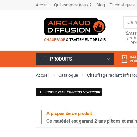
Accueil
Qui sommes-nous ?
Blog
Thématiques
"Grossi
profe
CHAUFFAGE
& TRAITEMENT DE L'AIR
rev
CAL
PRODUITS
PUI
Airchaud Location
Accueil
Catalogue
Chauffage radiant infraro
Climatiseur
Climatiseur mobile
Retour vers
Panneau rayonnant
Climatiseur mobile résidentiel et
tertiaire
Climatiseur fixe
A propos de ce produit :
Rafraîchisseur d'air
Ce matériel est garanti
2 ans
pièces et main
Rafraichisseur d'air mobile
Rafraîchisseur d'air gainable
Rafraichisseur d’air fixe