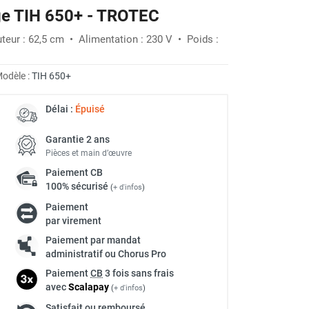
ge TIH 650+ - TROTEC
-5%
eur : 62,5 cm • Alimentation : 230 V • Poids :
odèle :
TIH 650+
Délai :
Épuisé
Garantie 2 ans
Pièces et main d’œuvre
Paiement
CB
100% sécurisé
(
+ d'infos
)
Paiement
par virement
Paiement par mandat
administratif ou Chorus Pro
Paiement
CB
3 fois sans frais
avec
Scalapay
(
+ d'infos
)
Satisfait ou remboursé