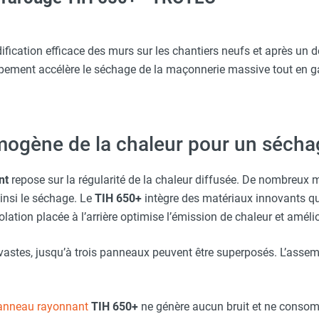
erre-tête réglable - HUSQVARNA
650/700 S - TROTEC
ication efficace des murs sur les chantiers neufs et après un 
ipement accélère le séchage de la maçonnerie massive tout en g
nneau radiant TIH 650+ - TROTEC
 avec protège-menton Smartguard PE 10H - HUSQVARNA
diants TIH - TROTEC
mogène de la chaleur pour un sécha
Taille M - HUSQVARNA
nt
repose sur la régularité de la chaleur diffusée. De nombreux
e pour TIH 350+/650+ - TROTEC
ainsi le séchage. Le
TIH 650+
intègre des matériaux innovants q
Taille XXL - HUSQVARNA
solation placée à l’arrière optimise l’émission de chaleur et amél
vastes, jusqu’à trois panneaux peuvent être superposés. L’assem
anneau rayonnant
TIH 650+
ne génère aucun bruit et ne consom