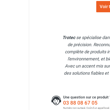
Chaudière mobile à eau
Voir
Chauffage mobile au bois
Gaine pour chauffage mobile
Chauffage pour serre et bâtiment
d'élevage
Chauffage FARM au gaz
Trotec
se spécialise dans
Chauffage FARM au fioul
de précision. Reconnu
Chauffage mobile au gaz rayonnant
Rideau d'air et rideau rayonnant
complète de produits i
Rideau d'air chaud
l'environnement, et bi
Rideau d'air chaud électrique
Avec un accent mis sur l
Rideau d'air chaud encastrable
des solutions fiables et 
Rideau d'air eau chaude
Rideau d'air chaud pour pompe à
chaleur
Rideau d'air pour portes tournantes
Une question sur ce produit 
Rideau d'air ambiant
03 88 08 67 05
Rideau d'air froid
Numéro non surtaxé. Coût d'un appel local.
Rideau isolant thermique