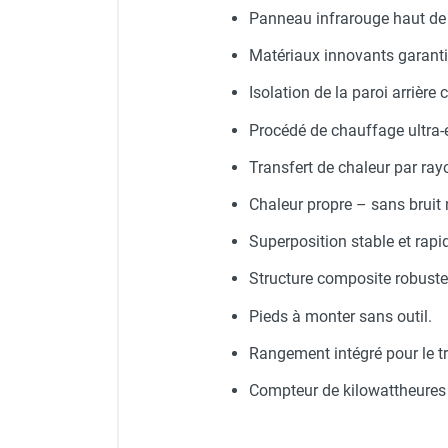
punaises de lit
Panneau infrarouge haut de 
Chauffage électrique infrarouge
Chauffage électrique par convection
Matériaux innovants garant
Chauffage mobile au fioul et GNR
Isolation de la paroi arrière
Chauffage fioul soufflant avec
cheminée et réservoir intégré
Procédé de chauffage ultra-
Chauffage fioul soufflant avec
Transfert de chaleur par ra
cheminée à raccorder sur citerne
Chauffage fioul soufflant sans
Chaleur propre – sans bruit
cheminée à combustion directe
Superposition stable et rapi
Chauffage fioul
infrarouge/rayonnant
Structure composite robuste 
Chauffage mobile au gaz propane /
Pieds à monter sans outil.
butane
Chauffage mobile au gaz à
Rangement intégré pour le t
combustion directe
Compteur de kilowattheures 
Chauffage mobile au gaz à
combustion indirecte
Chauffage mobile au gaz rayonnant