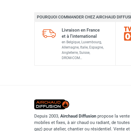
Chauffage FARM au gaz
Marque
Chauffage FARM au fioul
POURQUOI COMMANDER CHEZ AIRCHAUD DIFFUSI
Chauffage d'atelier granulés / bois /
Référence fournisseur
carton
Livraison en France
Chaudière fixe à eau
Code EAN
et à l'international
Aérotherme fixe mural
en Belgique, Luxembourg,
Classement produit
Allemagne, Italie, Espagne,
Aérotherme électrique
Angleterre, Suisse,
Aérotherme au gaz
DROM-COM…
Aérotherme à eau chaude ou froide
Aérotherme au fioul
Aérotherme pompe à chaleur
(détente directe)
Chauffage mobile électrique, fioul et
gaz
Chauffage mobile électrique
Chauffage électrique soufflant
Depuis 2003,
Airchaud Diffusion
propose la vente 
Chauffage haute température pour
mobiles et fixes, à air chaud ou radiant, de toutes 
étuvage industriel ou destruction
gaz) pour atelier, chantier ou résidentiel. Vente e