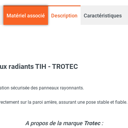
Matériel associé
Description
Caractéristiques
ux radiants TIH - TROTEC
uge TIH 650+ - TROTEC
lation sécurisée des panneaux rayonnants.
ectement sur la paroi arrière, assurant une pose stable et fiable.
uge TIH 500 S - TROTEC
A propos de la marque
Trotec
: