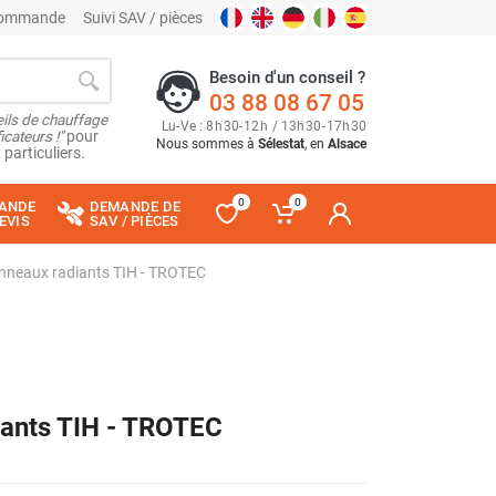
 commande
Suivi SAV / pièces
Besoin d'un conseil ?
03 88 08 67 05
ils de chauffage
Lu
-
Ve
: 8
h
30
-
12
h
/ 13
h
30
-
17
h
30
cateurs !"
pour
Nous sommes à
Sélestat
, en
Alsace
 particuliers.
0
0
ANDE
DEMANDE DE
EVIS
SAV / PIÈCES
anneaux radiants TIH - TROTEC
iants TIH - TROTEC