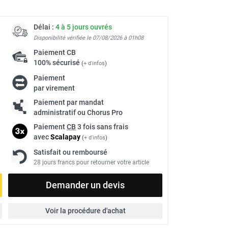
Délai :
4 à 5 jours ouvrés
Disponibilité vérifiée le 07/08/2026 à 01h08
Paiement
CB
100% sécurisé
(
+ d'infos
)
Paiement
par virement
Paiement par mandat
administratif ou Chorus Pro
Paiement
CB
3 fois sans frais
avec
Scalapay
(
+ d'infos
)
Satisfait ou remboursé
28 jours francs pour retourner votre article
Demander un devis
Voir la procédure d'achat