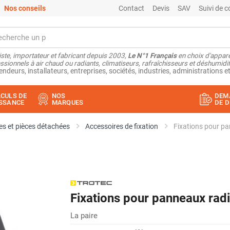
Nos conseils
Contact
Devis
SAV
Suivi de
ste, importateur et fabricant depuis 2003,
Le N°1 Français
en choix d'appare
ssionnels à air chaud ou radiants, climatiseurs, rafraîchisseurs et déshumidifi
endeurs, installateurs, entreprises, sociétés, industries, administrations et
CULS DE
NOS
DEM
SSANCE
MARQUES
DE D
s et pièces détachées
Accessoires de fixation
Fixations pour p
Fixations pour panneaux rad
La paire