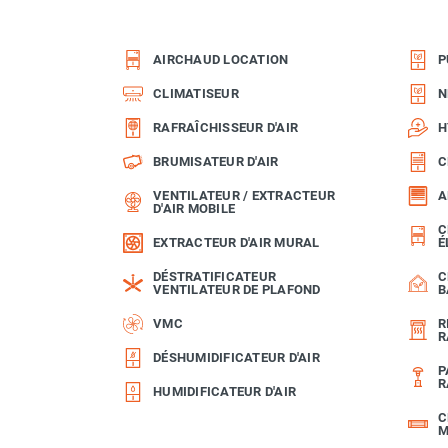
Chaudière mobile à eau
Chauffage mobile au bois
AIRCHAUD LOCATION
P
Gaine pour chauffage mobile
Chauffage pour serre et bâtiment
CLIMATISEUR
N
d'élevage
RAFRAÎCHISSEUR D'AIR
H
Chauffage FARM au gaz
Chauffage FARM au fioul
BRUMISATEUR D'AIR
C
Chauffage mobile au gaz rayonnant
VENTILATEUR / EXTRACTEUR
A
Rideau d'air et rideau rayonnant
D'AIR MOBILE
Rideau d'air chaud
C
EXTRACTEUR D'AIR MURAL
É
Rideau d'air chaud électrique
DÉSTRATIFICATEUR
C
Rideau d'air chaud encastrable
VENTILATEUR DE PLAFOND
B
Rideau d'air eau chaude
VMC
R
Rideau d'air chaud pour pompe à
R
chaleur
DÉSHUMIDIFICATEUR D'AIR
P
Rideau d'air pour portes tournantes
R
HUMIDIFICATEUR D'AIR
Rideau d'air ambiant
C
Rideau d'air froid
M
Rideau isolant thermique