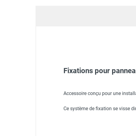
Déstratificateur ventilateur de
plafond
Déstratificateur industriel à pales
Déstratificateur industriel caréné
Déstratificateur de plafond design
Déstratificateur Airius
VMC
Caisson d'Extraction VMC Collective
Caisson d'Extraction VMC tertiaire
Déshumidificateur d'air
Fixations pour pannea
Déshumidificateur mobile
professionnel
Déshumidificateur fixe
Panneau rayonnant infraro
Accessoire conçu pour une instal
Déshumidificateur de maison et de
confort
Ce système de fixation se visse dir
Déshumidificateur à adsorption /
Panneau rayonnant infraro
Déshydrateur
Humidificateur d'air
Purificateur d'air