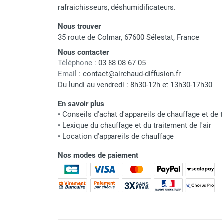
punaises de lit
rafraichisseurs, déshumidificateurs.
Chauffage électrique infrarouge
Nous trouver
Chauffage électrique par convection
35 route de Colmar, 67600 Sélestat, France
Chauffage mobile au fioul et GNR
Chauffage fioul soufflant avec
Nous contacter
cheminée et réservoir intégré
Téléphone :
03 88 08 67 05
Email :
contact@airchaud-diffusion.fr
Chauffage fioul soufflant avec
Du lundi au vendredi : 8h30-12h et 13h30-17h30
cheminée à raccorder sur citerne
Chauffage fioul soufflant sans
En savoir plus
cheminée à combustion directe
•
Conseils d'achat d'appareils de chauffage et de t
Chauffage fioul
•
Lexique du chauffage et du traitement de l'air
infrarouge/rayonnant
•
Location d'appareils de chauffage
Chauffage mobile au gaz propane /
Nos modes de paiement
butane
Chauffage mobile au gaz à
combustion directe
Chauffage mobile au gaz à
combustion indirecte
Chauffage mobile au gaz rayonnant