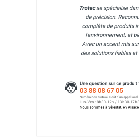
Panneau rayonnant infraro
Neutraliseur d'odeur
Trotec
se spécialise dans
Hygiène
de précision. Reconnu
Sèche-main et sèche-cheveux
Panneau rayonnant infraro
complète de produits i
Distributeur de savon
l'environnement, et bi
Chauffage fixe atelier
Chauffage d'atelier fixe au fioul et
Avec un accent mis sur l
Panneau rayonnant infraro
GNR
des solutions fiables et 
Chauffage au fioul avec réservoir
intégré
Chauffage au fioul à raccorder sur
citerne
Une question sur ce produit 
Aérotherme au fioul
03 88 08 67 05
Chauffage polycombustible / huile
Numéro non surtaxé. Coût d'un appel local.
Chauffage d'atelier fixe avec brûleur
Lun
-
Ven : 8
h
30
-
12
h
/ 13
h
30
-
17
h
Nous sommes à
Sélestat
, en
Alsace
gaz
Chauffage d'atelier suspendu
Chauffage suspendu au fioul
Chauffage suspendu au gaz
Chauffage FARM