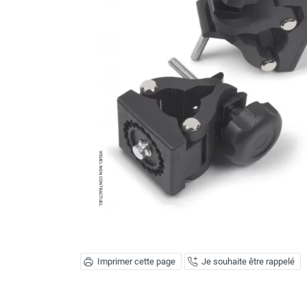
Brumisateur d'air
Coffret de brumisation
Ventilateur brumisateur
Ventilateur / extracteur d'air mobile
Brasseur d'air
Ventilateur fixe
Ventilateur industriel
Ventilateur de chantier
Ventilateur centrifuge
Ventilateur de sol
Ventilateur sur pied
Ventilateur de bureau
Ventilateur de table
Extracteur d'air mural
Extracteur d'air mural hélicoïde
Extracteur d'air mural centrifuge
Imprimer cette page
Je souhaite être rappelé
Extracteur d'air mural ATEX
Extracteur d'air mural résidentiel