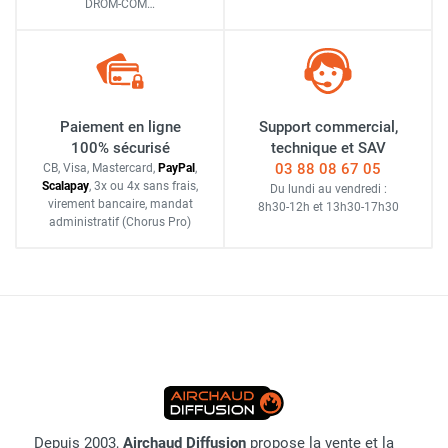
DROM-COM…
Paiement en ligne
Support commercial,
100% sécurisé
technique et SAV
03 88 08 67 05
CB, Visa, Mastercard,
Pay
Pal
,
Scalapay
,
3x ou 4x sans frais
,
Du lundi au vendredi :
virement bancaire
, mandat
8h30-12h
et
13h30-17h30
administratif
(Chorus Pro)
Depuis 2003,
Airchaud Diffusion
propose la vente et la