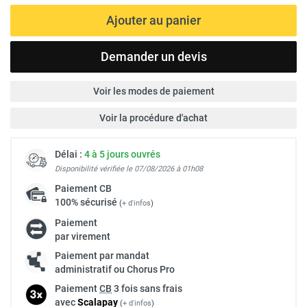
Ajouter au panier
Demander un devis
Voir les modes de paiement
Voir la procédure d'achat
Délai :
4 à 5 jours ouvrés
Disponibilité vérifiée le 07/08/2026 à 01h08
Paiement
CB
100% sécurisé
(
+ d'infos
)
Paiement
par virement
Paiement par mandat
administratif ou Chorus Pro
Paiement
CB
3 fois sans frais
avec
Scalapay
(
+ d'infos
)