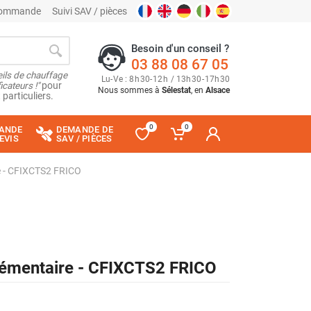
 commande
Suivi SAV / pièces
Besoin d'un conseil ?
03 88 08 67 05
ils de chauffage
Lu
-
Ve
: 8
h
30
-
12
h
/ 13
h
30
-
17
h
30
cateurs !"
pour
Nous sommes à
Sélestat
, en
Alsace
 particuliers.
0
0
ANDE
DEMANDE DE
EVIS
SAV / PIÈCES
re - CFIXCTS2 FRICO
pplémentaire - CFIXCTS2 FRICO
-25%