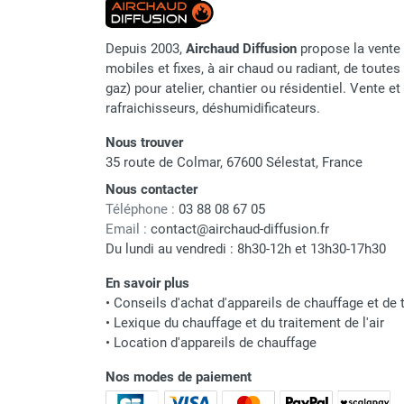
punaises de lit
Chauffage électrique infrarouge
Depuis 2003,
Airchaud Diffusion
propose la vente 
Chauffage électrique par convection
mobiles et fixes, à air chaud ou radiant, de toutes 
Chauffage mobile au fioul et GNR
gaz) pour atelier, chantier ou résidentiel. Vente e
Chauffage fioul soufflant avec
rafraichisseurs, déshumidificateurs.
cheminée et réservoir intégré
Chauffage fioul soufflant avec
Nous trouver
cheminée à raccorder sur citerne
35 route de Colmar, 67600 Sélestat, France
Chauffage fioul soufflant sans
Nous contacter
cheminée à combustion directe
Téléphone :
03 88 08 67 05
Chauffage fioul
Email :
contact@airchaud-diffusion.fr
infrarouge/rayonnant
Du lundi au vendredi : 8h30-12h et 13h30-17h30
Chauffage mobile au gaz propane /
En savoir plus
butane
•
Conseils d'achat d'appareils de chauffage et de t
Chauffage mobile au gaz à
•
Lexique du chauffage et du traitement de l'air
combustion directe
•
Location d'appareils de chauffage
Chauffage mobile au gaz à
combustion indirecte
Nos modes de paiement
Chauffage mobile au gaz rayonnant