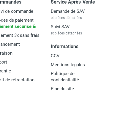
ommandes
Service Après-Vente
ivi de commande
Demande de SAV
et pièces détachées
des de paiement
iement sécurisé
Suivi SAV
et pièces détachées
iement 3x sans frais
nancement
Informations
vraison
CGV
port
Mentions légales
rantie
Politique de
oit de rétractation
confidentialité
Plan du site