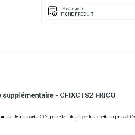
Télécharger la
FICHE PRODUIT
ible supplémentaire - CFIXCTS2 FRICO
 au dos de la cassette CTS, permettant de plaquer la cassette au plafond. C
ocassette de 160W monophasé - CTS160-06 FRICO