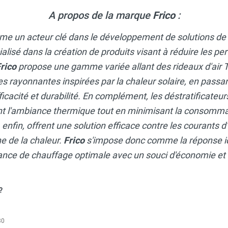
A propos de la marque
Frico
:
ocassette de 600W - HC600 FRICO
me un acteur clé dans le développement de solutions de
isé dans la création de produits visant à réduire les per
rico
propose une gamme variée allant des rideaux d'ai
ocassette de 600W monophasé - CTS600-12 FRICO
es rayonnantes inspirées par la chaleur solaire, en passa
ficacité et durabilité. En complément, les déstratificateu
 l'ambiance thermique tout en minimisant la consommat
ocassette de 300W - HC300 FRICO
, enfin, offrent une solution efficace contre les courants d
e de la chaleur.
Frico
s'impose donc comme la réponse i
ce de chauffage optimale avec un souci d'économie et d
ocassette de 320W - HC320 FRICO
?
30