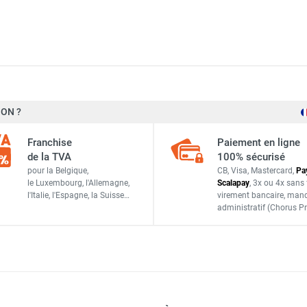
ON ?
Frico
Franchise
Paiement en ligne
CFIXCTS2
de la TVA
100% sécurisé
pour la Belgique,
CB, Visa, Mastercard,
Pa
France
le Luxembourg,
l'Allemagne,
Scalapay
,
3x ou 4x sans 
l'Italie,
l'Espagne,
la Suisse…
virement bancaire
, man
ACCESSOIRES
administratif
(Chorus Pr