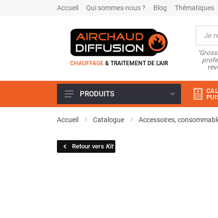
Accueil
Qui sommes-nous ?
Blog
Thématiques
"Grossi
profe
CHAUFFAGE
& TRAITEMENT DE L'AIR
rev
CAL
PRODUITS
PUI
Airchaud Location
Accueil
Catalogue
Accessoires, consommable
Climatiseur
Climatiseur mobile
Retour vers
Kit
Climatiseur mobile résidentiel et
tertiaire
Climatiseur fixe
Rafraîchisseur d'air
Rafraichisseur d'air mobile
Rafraîchisseur d'air gainable
Rafraichisseur d’air fixe