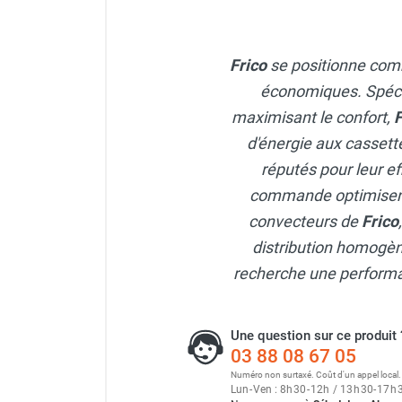
Neutraliseur d'odeur
Cassette chauffante Therm
Hygiène
Sèche-main et sèche-cheveux
Frico
se positionne com
Distributeur de savon
économiques. Spécial
Chauffage fixe atelier
maximisant le confort,
F
Cassette rayonnante Therm
Chauffage d'atelier fixe au fioul et
d'énergie aux cassett
GNR
Chauffage au fioul avec réservoir
réputés pour leur ef
intégré
commande optimisent
Cassette chauffante Therm
Chauffage au fioul à raccorder sur
convecteurs de
Frico
citerne
distribution homogèn
Aérotherme au fioul
recherche une performan
Chauffage polycombustible / huile
Cassette chauffante Therm
Chauffage d'atelier fixe avec brûleur
gaz
Une question sur ce produit 
Chauffage d'atelier suspendu
03 88 08 67 05
Chauffage suspendu au fioul
Numéro non surtaxé. Coût d'un appel local.
Chauffage suspendu au gaz
Lun
-
Ven : 8
h
30
-
12
h
/ 13
h
30
-
17
h
Chauffage FARM