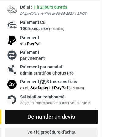
Délai :
1 à 2 jours ouvrés
Disponibilité vérifiée le 06/08/2026 à 23h08
Paiement
CB
100% sécurisé
(
+ d'infos
)
Paiement
via
Pay
Pal
Paiement
par virement
Paiement par mandat
administratif ou Chorus Pro
Paiement
CB
3 fois sans frais
avec
Scalapay
et
Pay
Pal
(
+ d'infos
)
Satisfait ou remboursé
28 jours francs pour retourner votre article
Demander un devis
Voir la procédure d'achat