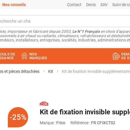
Nos conseils
Contact
Devis
SAV
Suivi de
ste, importateur et fabricant depuis 2003,
Le N°1 Français
en choix d'appare
ssionnels à air chaud ou radiants, climatiseurs, rafraîchisseurs et déshumidifi
endeurs, installateurs, entreprises, sociétés, industries, administrations et
CULS DE
NOS
DEM
SSANCE
MARQUES
DE D
s et pièces détachées
Kit
Kit de fixation invisible supplémentai
Kit de fixation invisible su
-25%
Marque :
Frico
Référence :
FR CFIXCTS2