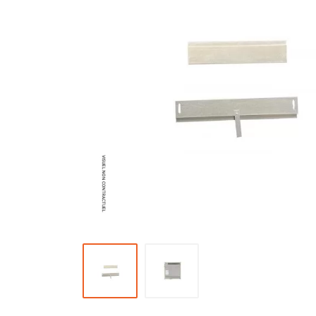
Brumisateur d'air
Coffret de brumisation
Ventilateur brumisateur
Ventilateur / extracteur d'air mobile
Brasseur d'air
Ventilateur fixe
Ventilateur industriel
Ventilateur de chantier
Ventilateur centrifuge
Ventilateur de sol
Ventilateur sur pied
Ventilateur de bureau
Ventilateur de table
Extracteur d'air mural
Extracteur d'air mural hélicoïde
Extracteur d'air mural centrifuge
Extracteur d'air mural ATEX
Extracteur d'air mural résidentiel