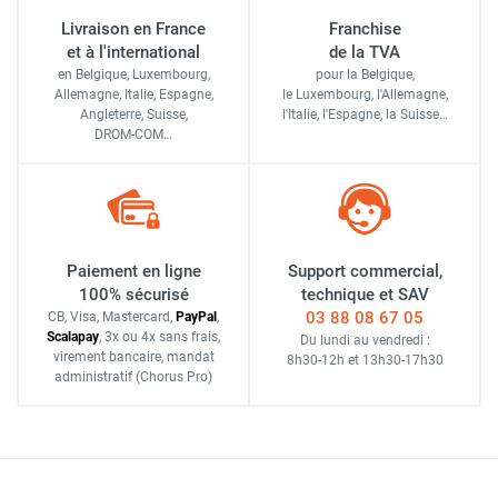
Livraison en France
Franchise
et à l'international
de la TVA
en Belgique, Luxembourg,
pour la Belgique,
Allemagne, Italie, Espagne,
le Luxembourg,
l'Allemagne,
Angleterre, Suisse,
l'Italie,
l'Espagne,
la Suisse…
DROM-COM…
Paiement en ligne
Support commercial,
100% sécurisé
technique et SAV
03 88 08 67 05
CB, Visa, Mastercard,
Pay
Pal
,
Scalapay
,
3x ou 4x sans frais
,
Du lundi au vendredi :
virement bancaire
, mandat
8h30-12h
et
13h30-17h30
administratif
(Chorus Pro)