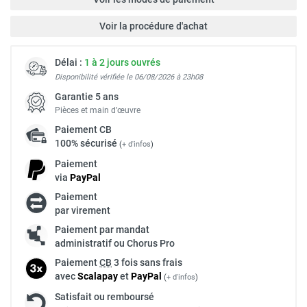
Voir la procédure d'achat
Délai :
1 à 2 jours ouvrés
Disponibilité vérifiée le 06/08/2026 à 23h08
Garantie 5 ans
Pièces et main d’œuvre
Paiement
CB
100% sécurisé
(
+ d'infos
)
Paiement
via
Pay
Pal
Paiement
par virement
Paiement par mandat
administratif ou Chorus Pro
Paiement
CB
3 fois sans frais
avec
Scalapay
et
Pay
Pal
(
+ d'infos
)
Satisfait ou remboursé