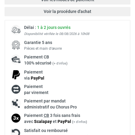
Voir la procédure d'achat
Délai :
1 à 2 jours ouvrés
Disponibilité vérifiée le 08/08/2026 à 10h08
Garantie 5 ans
Pièces et main d’œuvre
Paiement
CB
100% sécurisé
(
+ d'infos
)
Paiement
via
Pay
Pal
Paiement
par virement
Paiement par mandat
administratif ou Chorus Pro
Paiement
CB
3 fois sans frais
avec
Scalapay
et
Pay
Pal
(
+ d'infos
)
Satisfait ou remboursé