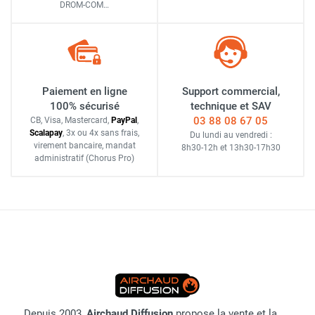
DROM-COM…
Paiement en ligne
Support commercial,
100% sécurisé
technique et SAV
03 88 08 67 05
CB, Visa, Mastercard,
Pay
Pal
,
Scalapay
,
3x ou 4x sans frais
,
Du lundi au vendredi :
virement bancaire
, mandat
8h30-12h
et
13h30-17h30
administratif
(Chorus Pro)
Depuis 2003,
Airchaud Diffusion
propose la vente et la