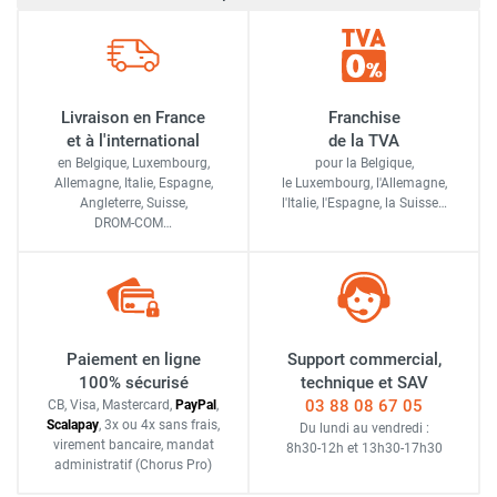
Livraison en France
Franchise
et à l'international
de la TVA
en Belgique, Luxembourg,
pour la Belgique,
Allemagne, Italie, Espagne,
le Luxembourg,
l'Allemagne,
Angleterre, Suisse,
l'Italie,
l'Espagne,
la Suisse…
DROM-COM…
Paiement en ligne
Support commercial,
100% sécurisé
technique et SAV
03 88 08 67 05
CB, Visa, Mastercard,
Pay
Pal
,
Scalapay
,
3x ou 4x sans frais
,
Du lundi au vendredi :
virement bancaire
, mandat
8h30-12h
et
13h30-17h30
administratif
(Chorus Pro)