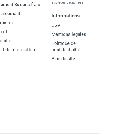
et pièces détachées
iement 3x sans frais
nancement
Informations
vraison
CGV
port
Mentions légales
rantie
Politique de
oit de rétractation
confidentialité
Plan du site