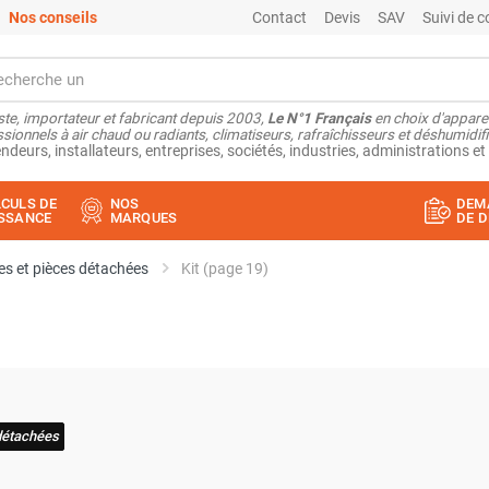
Nos conseils
Contact
Devis
SAV
Suivi de
ste, importateur et fabricant depuis 2003,
Le N°1 Français
en choix d'appare
sionnels à air chaud ou radiants, climatiseurs, rafraîchisseurs et déshumidifi
ndeurs, installateurs, entreprises, sociétés, industries, administrations et 
CULS DE
NOS
DEM
SSANCE
MARQUES
DE D
s et pièces détachées
Kit (page 19)
détachées