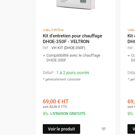
Neutraliseur d'odeur
Hygiène
Sèche-main et sèche-cheveux
Distributeur de savon
Chauffage fixe atelier
Kit d'entretien pour chauffage
Kit
Chauffage d'atelier fixe au fioul et
DHOE-350F - VELTRON
DHO
GNR
Réf. :
VH KIT (DHOE-350F)
Réf. 
Chauffage au fioul avec réservoir
Compatibilité avec le chauffage
Co
DHOE-350F
D
intégré
Chauffage au fioul à raccorder sur
Délai* :
1 à 2 jours ouvrés
Déla
citerne
* généralement constaté
* gé
Aérotherme au fioul
Chauffage polycombustible / huile
Chauffage d'atelier fixe avec brûleur
69,00 €
HT
69,
gaz
soit
82,80 €
TTC
soit
Chauffage d'atelier suspendu
LIVRAISON GRATUITE
Chauffage suspendu au fioul
Chauffage suspendu au gaz
Voir le produit
V
Chauffage FARM