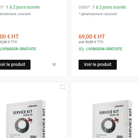
i* :
1 à 2 jours ouvrés
Délai* :
1 à 2 jours ouvrés
néralement constaté
* généralement constaté
00 €
HT
69,00 €
HT
82,80 €
TTC
soit
82,80 €
TTC
LIVRAISON GRATUITE
LIVRAISON GRATUITE
oir le produit
Voir le produit