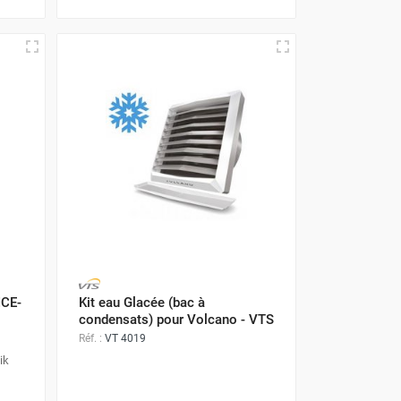
ICE-
Kit eau Glacée (bac à
condensats) pour Volcano - VTS
Réf. :
VT 4019
ik