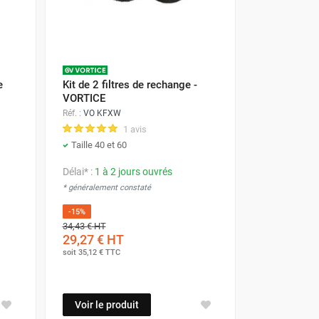
e
Kit de 2 filtres de rechange -
VORTICE
Réf. :
VO KFXW
1 avis
Taille 40 et 60
Délai* :
1 à 2 jours ouvrés
* généralement constaté
-15%
34,43 €
HT
29,27 €
HT
soit
35,12 €
TTC
Voir le produit