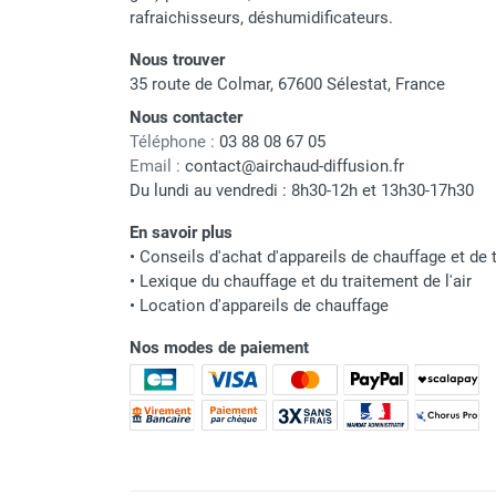
rafraichisseurs, déshumidificateurs.
Parasol chauffant et radiant
infrarouge sur mât
Nous trouver
Parasol chauffant à gaz
35 route de Colmar, 67600 Sélestat, France
Parasol chauffant et radiant sur
Nous contacter
mât électrique
Téléphone :
03 88 08 67 05
Chauffe terrasse aux pellets
Email :
contact@airchaud-diffusion.fr
Chauffage infrarouge fixe mur et
Du lundi au vendredi : 8h30-12h et 13h30-17h30
plafond
En savoir plus
Chauffage radiant électrique
•
Conseils d'achat d'appareils de chauffage et de t
Chauffage Infrarouge électrique fixe
•
Lexique du chauffage et du traitement de l'air
Panneau rayonnant
•
Location d'appareils de chauffage
Lustre infrarouge électrique
suspendu
Nos modes de paiement
Réglette et cassette rayonnante
Chauffage tube radiant et radiant
lumineux au gaz
Chauffage radiant tube suspendu
au gaz