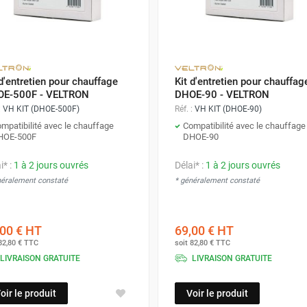
 d'entretien pour chauffage
Kit d'entretien pour chauffag
E-500F - VELTRON
DHOE-90 - VELTRON
:
VH KIT (DHOE-500F)
Réf. :
VH KIT (DHOE-90)
mpatibilité avec le chauffage
Compatibilité avec le chauffage
HOE-500F
DHOE-90
i* :
1 à 2 jours ouvrés
Délai* :
1 à 2 jours ouvrés
néralement constaté
* généralement constaté
00 €
HT
69,00 €
HT
82,80 €
TTC
soit
82,80 €
TTC
LIVRAISON GRATUITE
LIVRAISON GRATUITE
oir le produit
Voir le produit