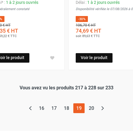
i* :
1 à 2 jours ouvrés
Délai :
1 à 2 jours ouvrés
néralement constaté
Disponibilité vérifiée le 07/08/2026 à 
0%
-30%
0 €
HT
106,70 €
HT
35 €
HT
74,69 €
HT
59,22 €
TTC
soit
89,63 €
TTC
oir le produit
Voir le produit
Vous avez vu les produits 217 à 228 sur 233
(page actuelle)
16
17
18
19
20