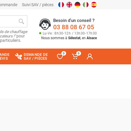
 commande
Suivi SAV / pièces
Besoin d'un conseil ?
03 88 08 67 05
ils de chauffage
Lu
-
Ve
: 8
h
30
-
12
h
/ 13
h
30
-
17
h
30
cateurs !"
pour
Nous sommes à
Sélestat
, en
Alsace
particuliers.
0
0
ANDE
DEMANDE DE
EVIS
SAV / PIÈCES