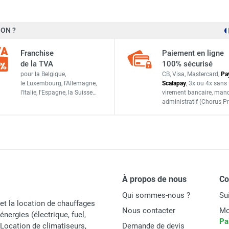
ON ?
Franchise
Paiement en ligne
de la TVA
100% sécurisé
pour la Belgique,
CB, Visa, Mastercard,
Pa
le Luxembourg,
l'Allemagne,
Scalapay
,
3x ou 4x sans 
l'Italie,
l'Espagne,
la Suisse…
virement bancaire
, man
administratif
(Chorus Pr
À propos de nous
C
Qui sommes-nous ?
Su
et la location de chauffages
Nous contacter
Mo
énergies (électrique, fuel,
Pa
t Location de climatiseurs,
Demande de devis