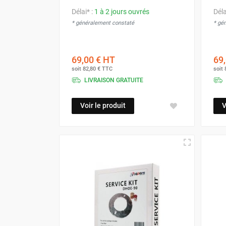
Déstratificateur ventilateur de
Délai* :
1 à 2 jours ouvrés
Déla
plafond
* généralement constaté
* gé
Déstratificateur industriel à pales
Déstratificateur industriel caréné
Déstratificateur de plafond design
69,00 €
HT
69,
Déstratificateur Airius
soit
82,80 €
TTC
soit
VMC
LIVRAISON GRATUITE
Caisson d'Extraction VMC Collective
Caisson d'Extraction VMC tertiaire
Voir le produit
V
Déshumidificateur d'air
Déshumidificateur mobile
professionnel
Déshumidificateur fixe
Déshumidificateur de maison et de
confort
Déshumidificateur à adsorption /
Déshydrateur
Humidificateur d'air
Purificateur d'air