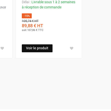
Délai :
Livrable sous 1 à 2 semaines
à réception de commande
00h08
-15%
105,74 €
HT
89,88 €
HT
soit
107,86 €
TTC
Voir le produit