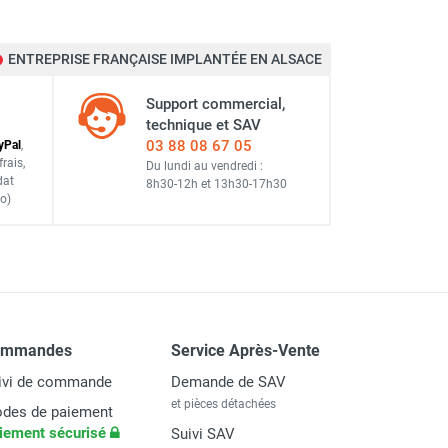
ENTREPRISE FRANÇAISE IMPLANTÉE EN ALSACE
Support commercial,
technique et SAV
03 88 08 67 05
y
Pal
,
frais
,
Du lundi au vendredi :
dat
8h30-12h
et
13h30-17h30
o)
ommandes
Service Après-Vente
ivi de commande
Demande de SAV
et pièces détachées
des de paiement
iement sécurisé
Suivi SAV