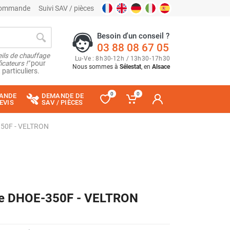
 commande
Suivi SAV / pièces
Besoin d'un conseil ?
03 88 08 67 05
ils de chauffage
Lu
-
Ve
: 8
h
30
-
12
h
/ 13
h
30
-
17
h
30
cateurs !"
pour
Nous sommes à
Sélestat
, en
Alsace
 particuliers.
0
0
ANDE
DEMANDE DE
EVIS
SAV / PIÈCES
-350F - VELTRON
fage DHOE-350F - VELTRON