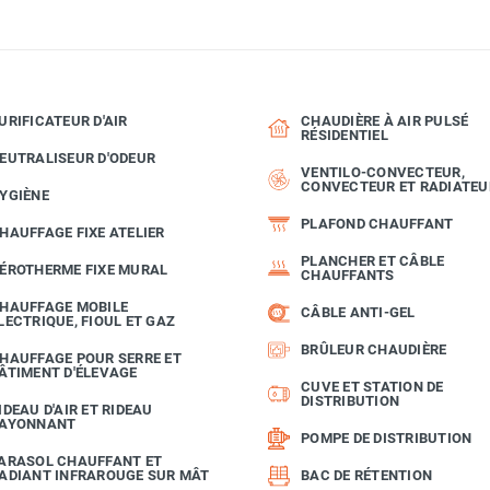
URIFICATEUR D'AIR
CHAUDIÈRE À AIR PULSÉ
RÉSIDENTIEL
EUTRALISEUR D'ODEUR
VENTILO-CONVECTEUR,
CONVECTEUR ET RADIATEU
YGIÈNE
PLAFOND CHAUFFANT
HAUFFAGE FIXE ATELIER
PLANCHER ET CÂBLE
ÉROTHERME FIXE MURAL
CHAUFFANTS
HAUFFAGE MOBILE
CÂBLE ANTI-GEL
LECTRIQUE, FIOUL ET GAZ
BRÛLEUR CHAUDIÈRE
HAUFFAGE POUR SERRE ET
ÂTIMENT D'ÉLEVAGE
CUVE ET STATION DE
DISTRIBUTION
IDEAU D'AIR ET RIDEAU
AYONNANT
POMPE DE DISTRIBUTION
ARASOL CHAUFFANT ET
ADIANT INFRAROUGE SUR MÂT
BAC DE RÉTENTION