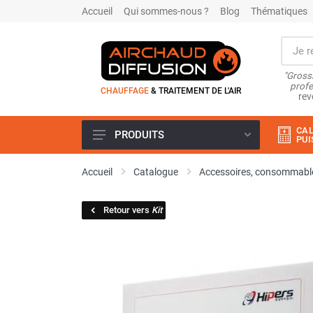
Accueil
Qui sommes-nous ?
Blog
Thématiques
"Grossi
profe
CHAUFFAGE
& TRAITEMENT DE L'AIR
rev
CAL
PRODUITS
PUI
Airchaud Location
Accueil
Catalogue
Accessoires, consommable
Climatiseur
Climatiseur mobile
Retour vers
Kit
Climatiseur mobile résidentiel et
tertiaire
Climatiseur fixe
Rafraîchisseur d'air
Rafraichisseur d'air mobile
Rafraîchisseur d'air gainable
Rafraichisseur d’air fixe