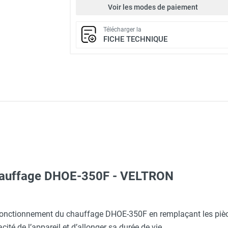
Voir les modes de paiement
Télécharger la
FICHE TECHNIQUE
 chauffage DHOE-350F - VELTRON
deur DHOE-350F - VELTRON
 fonctionnement du chauffage DHOE-350F en remplaçant les pièc
acité de l’appareil et d’allonger sa durée de vie.