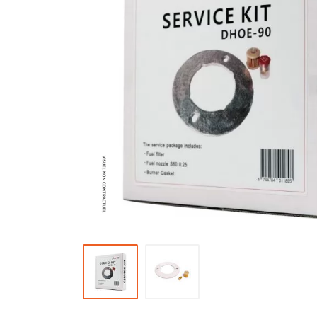
Brumisateur d'air
Coffret de brumisation
Ventilateur brumisateur
Ventilateur / extracteur d'air mobile
Brasseur d'air
Ventilateur fixe
Ventilateur industriel
Ventilateur de chantier
Ventilateur centrifuge
Ventilateur de sol
Ventilateur sur pied
Ventilateur de bureau
Ventilateur de table
Extracteur d'air mural
Extracteur d'air mural hélicoïde
Extracteur d'air mural centrifuge
Extracteur d'air mural ATEX
Extracteur d'air mural résidentiel