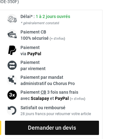
HOE-350F)
Délai* :
1 à 2 jours ouvrés
* généralement constaté
Paiement
CB
100% sécurisé
(
+ d'infos
)
Paiement
via
Pay
Pal
Paiement
par virement
à
Paiement par mandat
administratif ou Chorus Pro
Paiement
CB
3 fois sans frais
avec
Scalapay
et
Pay
Pal
(
+ d'infos
)
Satisfait ou remboursé
28 jours francs pour retourner votre article
Demander un devis