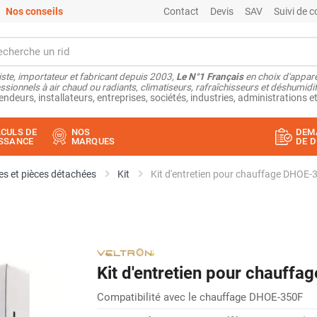
Nos conseils
Contact
Devis
SAV
Suivi de
ste, importateur et fabricant depuis 2003,
Le N°1 Français
en choix d'appare
ssionnels à air chaud ou radiants, climatiseurs, rafraîchisseurs et déshumidifi
endeurs, installateurs, entreprises, sociétés, industries, administrations et
CULS DE
NOS
DEM
SSANCE
MARQUES
DE D
s et pièces détachées
Kit
Kit d'entretien pour chauffage DHOE
Kit d'entretien pour chauf
Compatibilité avec le chauffage DHOE-350F