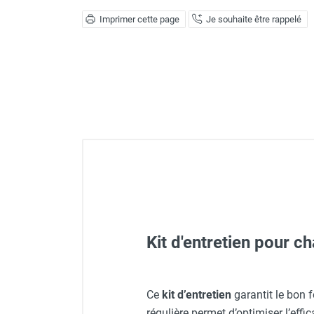
Déstratificateur ventilateur de
Imprimer cette page
Je souhaite être rappelé
plafond
Déstratificateur industriel à pales
Déstratificateur industriel caréné
Déstratificateur de plafond design
Déstratificateur Airius
VMC
Caisson d'Extraction VMC Collective
Caisson d'Extraction VMC tertiaire
Déshumidificateur d'air
Déshumidificateur mobile
professionnel
Déshumidificateur fixe
Déshumidificateur de maison et de
Kit d'entretien pour
confort
Déshumidificateur à adsorption /
Déshydrateur
Humidificateur d'air
Chauffage au fioul sans o
Ce
kit d’entretien
garantit le bon
Purificateur d'air
régulière permet d’optimiser l’effic