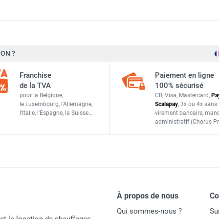
ON ?
Veltron Heaters
Franchise
Paiement en ligne
KIT
de la TVA
100% sécurisé
pour la Belgique,
CB, Visa, Mastercard,
Pa
ACCESSOIRES
le Luxembourg,
l'Allemagne,
Scalapay
,
3x ou 4x sans 
l'Italie,
l'Espagne,
la Suisse…
virement bancaire
, man
administratif
(Chorus Pr
À propos de nous
C
Qui sommes-nous ?
Su