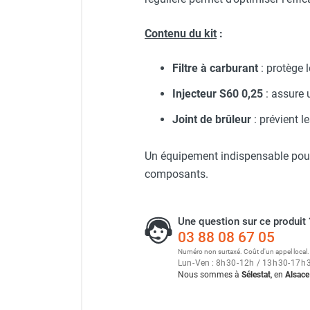
Neutraliseur d'odeur
Hygiène
Contenu du kit
:
Sèche-main et sèche-cheveux
Distributeur de savon
Filtre à carburant
: protège 
Chauffage fixe atelier
Injecteur S60 0,25
: assure 
Chauffage d'atelier fixe au fioul et
GNR
Joint de brûleur
: prévient l
Chauffage au fioul avec réservoir
intégré
Un équipement indispensable pour 
Chauffage au fioul à raccorder sur
composants.
citerne
Aérotherme au fioul
Chauffage polycombustible / huile
Une question sur ce produit 
Chauffage d'atelier fixe avec brûleur
03 88 08 67 05
gaz
Numéro non surtaxé. Coût d'un appel local.
Chauffage d'atelier suspendu
Lun
-
Ven : 8
h
30
-
12
h
/ 13
h
30
-
17
h
Chauffage suspendu au fioul
Nous sommes à
Sélestat
, en
Alsace
Chauffage suspendu au gaz
Chauffage FARM