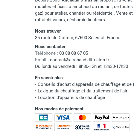
Depuis 2003,
Airchaud Diffusion
propose la vente 
punaises de lit
mobiles et fixes, à air chaud ou radiant, de toutes 
Chauffage électrique infrarouge
gaz) pour atelier, chantier ou résidentiel. Vente e
Chauffage électrique par convection
rafraichisseurs, déshumidificateurs.
Chauffage mobile au fioul et GNR
Chauffage fioul soufflant avec
Nous trouver
35 route de Colmar, 67600 Sélestat, France
cheminée et réservoir intégré
Chauffage fioul soufflant avec
Nous contacter
cheminée à raccorder sur citerne
Téléphone :
03 88 08 67 05
Chauffage fioul soufflant sans
Email :
contact@airchaud-diffusion.fr
Du lundi au vendredi : 8h30-12h et 13h30-17h30
cheminée à combustion directe
Chauffage fioul
En savoir plus
infrarouge/rayonnant
•
Conseils d'achat d'appareils de chauffage et de t
Chauffage mobile au gaz propane /
•
Lexique du chauffage et du traitement de l'air
butane
•
Location d'appareils de chauffage
Chauffage mobile au gaz à
Nos modes de paiement
combustion directe
Chauffage mobile au gaz à
combustion indirecte
Chauffage mobile au gaz rayonnant