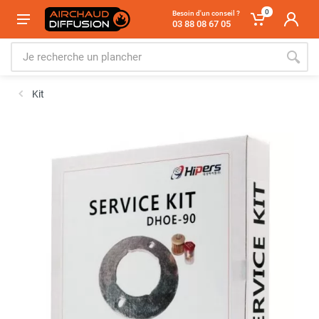
0
Besoin d'un conseil ?
03 88 08 67 05
Kit