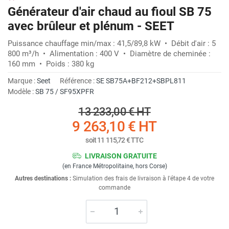
Générateur d'air chaud au fioul SB 75
avec brûleur et plénum - SEET
Puissance chauffage min/max : 41,5/89,8 kW • Débit d'air : 5
800 m³/h • Alimentation : 400 V • Diamètre de cheminée :
160 mm • Poids : 380 kg
Marque :
Seet
Référence :
SE SB75A+BF212+SBPL811
Modèle :
SB 75 / SF95XPFR
13 233,00 €
HT
9 263,10 €
HT
soit
11 115,72 €
TTC
LIVRAISON GRATUITE
(en France Métropolitaine, hors Corse)
Autres destinations :
Simulation des frais de livraison à l'étape 4 de votre
commande