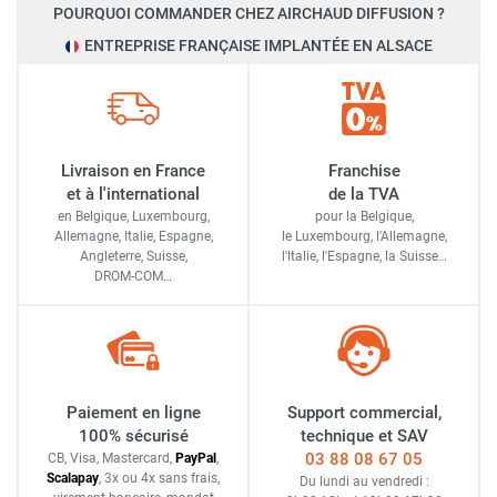
POURQUOI COMMANDER CHEZ AIRCHAUD DIFFUSION ?
ENTREPRISE FRANÇAISE IMPLANTÉE EN ALSACE
Livraison en France
Franchise
et à l'international
de la TVA
en Belgique, Luxembourg,
pour la Belgique,
Allemagne, Italie, Espagne,
le Luxembourg,
l'Allemagne,
Angleterre, Suisse,
l'Italie,
l'Espagne,
la Suisse…
DROM-COM…
Paiement en ligne
Support commercial,
100% sécurisé
technique et SAV
03 88 08 67 05
CB, Visa, Mastercard,
Pay
Pal
,
Scalapay
,
3x ou 4x sans frais
,
Du lundi au vendredi :