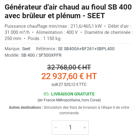
Générateur d'air chaud au fioul SB 400
avec brûleur et plénum - SEET
Puissance chauffage min/max : 211,6/465,1 kW • Débit d'air :
31 000 m³/h • Alimentation : 400 V • Diamètre de cheminée :
250 mm • Poids : 1 150 kg
Marque :
Seet
Référence :
SE SB400A+BF261+SBPL400
Modèle :
SB 400 / SF500XPFR
32 768,00 €
HT
22 937,60 €
HT
soit
27 525,12 €
TTC
LIVRAISON GRATUITE
(en France Métropolitaine, hors Corse)
Autres destinations :
Simulation des frais de livraison à l'étape 4 de votre
commande