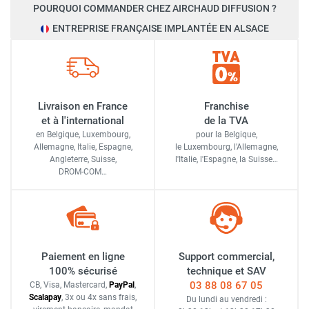
POURQUOI COMMANDER CHEZ AIRCHAUD DIFFUSION ?
ENTREPRISE FRANÇAISE IMPLANTÉE EN ALSACE
Livraison en France
Franchise
et à l'international
de la TVA
en Belgique, Luxembourg,
pour la Belgique,
Allemagne, Italie, Espagne,
le Luxembourg,
l'Allemagne,
Angleterre, Suisse,
l'Italie,
l'Espagne,
la Suisse…
DROM-COM…
Paiement en ligne
Support commercial,
100% sécurisé
technique et SAV
03 88 08 67 05
CB, Visa, Mastercard,
Pay
Pal
,
Scalapay
,
3x ou 4x sans frais
,
Du lundi au vendredi :