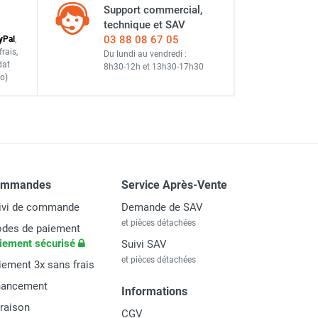
Support commercial,
technique et SAV
03 88 08 67 05
y
Pal
,
frais
,
Du lundi au vendredi :
dat
8h30-12h
et
13h30-17h30
o)
ommandes
Service Après-Vente
ivi de commande
Demande de SAV
et pièces détachées
des de paiement
iement sécurisé
Suivi SAV
et pièces détachées
iement 3x sans frais
nancement
Informations
vraison
CGV