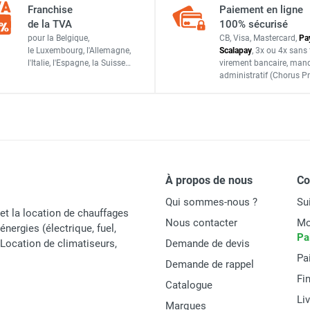
Franchise
Paiement en ligne
SBFI811
de la TVA
100% sécurisé
pour la Belgique,
CB, Visa, Mastercard,
Pa
Italie
le Luxembourg,
l'Allemagne,
Scalapay
,
3x ou 4x sans 
l'Italie,
l'Espagne,
la Suisse…
virement bancaire
, man
PIECES DETACHEES
administratif
(Chorus Pr
À propos de nous
C
Qui sommes-nous ?
Su
et la location de chauffages
Nous contacter
Mo
énergies (électrique, fuel,
Pa
t Location de climatiseurs,
Demande de devis
Pa
Demande de rappel
Fi
Catalogue
Li
Marques