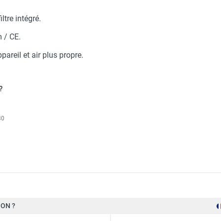
oul SB 75 avec brûleur et plénum - SEET
ltre intégré.
 / CE.
pareil et air plus propre.
az naturel SB 75 avec brûleur et plénum - SEET
?
30
ON ?
Seet