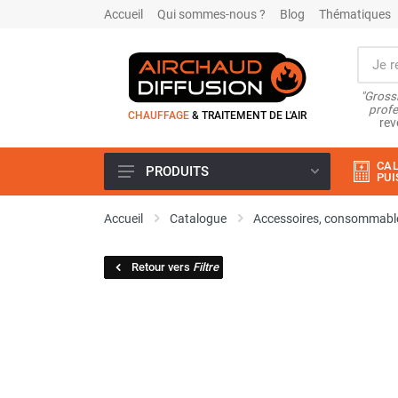
Accueil
Qui sommes-nous ?
Blog
Thématiques
"Grossi
profe
CHAUFFAGE
& TRAITEMENT DE L'AIR
rev
CAL
PRODUITS
PUI
Airchaud Location
Accueil
Catalogue
Accessoires, consommable
Climatiseur
Climatiseur mobile
Retour vers
Filtre
Climatiseur mobile résidentiel et
tertiaire
Climatiseur fixe
Rafraîchisseur d'air
Rafraichisseur d'air mobile
Rafraîchisseur d'air gainable
Rafraichisseur d’air fixe