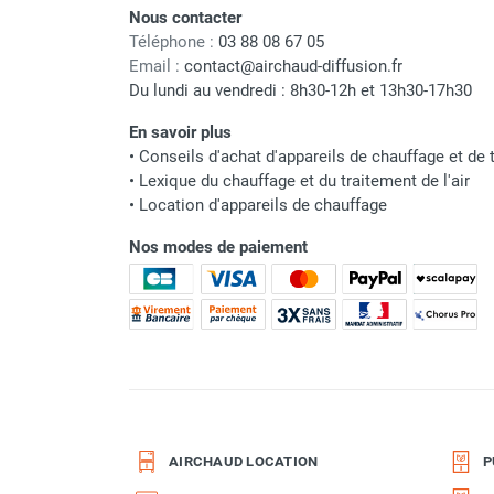
punaises de lit
Nous contacter
Chauffage électrique infrarouge
Téléphone :
03 88 08 67 05
Chauffage électrique par convection
Email :
contact@airchaud-diffusion.fr
Chauffage mobile au fioul et GNR
Du lundi au vendredi : 8h30-12h et 13h30-17h30
Chauffage fioul soufflant avec
En savoir plus
cheminée et réservoir intégré
•
Conseils d'achat d'appareils de chauffage et de t
Chauffage fioul soufflant avec
•
Lexique du chauffage et du traitement de l'air
cheminée à raccorder sur citerne
•
Location d'appareils de chauffage
Chauffage fioul soufflant sans
cheminée à combustion directe
Nos modes de paiement
Chauffage fioul
infrarouge/rayonnant
Chauffage mobile au gaz propane /
butane
Chauffage mobile au gaz à
combustion directe
Chauffage mobile au gaz à
combustion indirecte
AIRCHAUD LOCATION
P
Chauffage mobile au gaz rayonnant