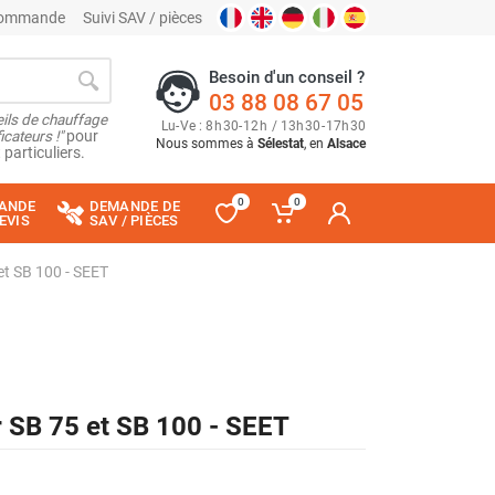
 commande
Suivi SAV / pièces
Besoin d'un conseil ?
03 88 08 67 05
ils de chauffage
Lu
-
Ve
: 8
h
30
-
12
h
/ 13
h
30
-
17
h
30
cateurs !"
pour
Nous sommes à
Sélestat
, en
Alsace
 particuliers.
0
0
ANDE
DEMANDE DE
EVIS
SAV / PIÈCES
 et SB 100 - SEET
ur SB 75 et SB 100 - SEET