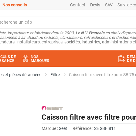
Nos conseils
Contact
Devis
SAV
Suivi de
ste, importateur et fabricant depuis 2003,
Le N°1 Français
en choix d'appare
ssionnels à air chaud ou radiants, climatiseurs, rafraîchisseurs et déshumidifi
endeurs, installateurs, entreprises, sociétés, industries, administrations et
CULS DE
NOS
DEM
SSANCE
MARQUES
DE D
s et pièces détachées
Filtre
Caisson filtre avec filtre pour SB 75
Caisson filtre avec filtre po
Marque :
Seet
Référence :
SE SBFI811