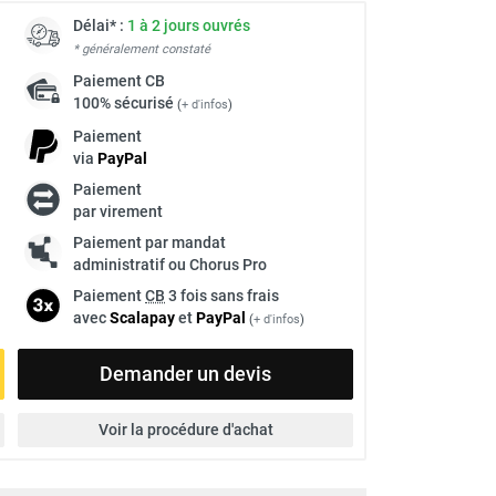
Délai* :
1 à 2 jours ouvrés
* généralement constaté
Paiement
CB
100% sécurisé
(
+ d'infos
)
Paiement
via
Pay
Pal
Paiement
par virement
Paiement par mandat
administratif ou Chorus Pro
Paiement
CB
3 fois sans frais
avec
Scalapay
et
Pay
Pal
(
+ d'infos
)
Demander un devis
Voir la procédure d'achat