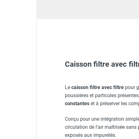
Déstratificateur ventilateur de
plafond
Déstratificateur industriel à pales
Déstratificateur industriel caréné
Déstratificateur de plafond design
Déstratificateur Airius
VMC
Caisson d'Extraction VMC Collective
Caisson d'Extraction VMC tertiaire
Caisson filtre avec fi
Déshumidificateur d'air
Déshumidificateur mobile
professionnel
Générateur d'air chaud au f
Le
caisson filtre avec filtre
pour g
Déshumidificateur fixe
poussières et particules présentes 
Déshumidificateur de maison et de
constantes
et à préserver les com
confort
Déshumidificateur à adsorption /
Générateur d'air chaud au g
Conçu pour une intégration simple
Déshydrateur
circulation de l’air maîtrisée sa
Humidificateur d'air
exposés aux impuretés.
Purificateur d'air