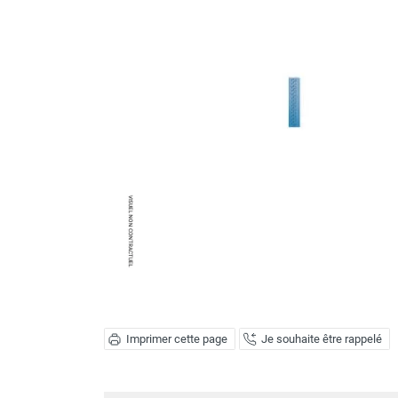
Brumisateur d'air
Coffret de brumisation
Ventilateur brumisateur
Ventilateur / extracteur d'air mobile
Brasseur d'air
Ventilateur fixe
Ventilateur industriel
Ventilateur de chantier
Ventilateur centrifuge
Ventilateur de sol
Ventilateur sur pied
Ventilateur de bureau
Ventilateur de table
Extracteur d'air mural
Extracteur d'air mural hélicoïde
Extracteur d'air mural centrifuge
Imprimer cette page
Je souhaite être rappelé
Extracteur d'air mural ATEX
Extracteur d'air mural résidentiel