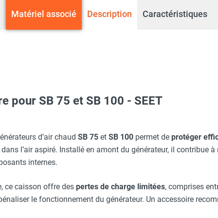
Matériel associé
Description
Caractéristiques
ltre pour SB 75 et SB 100 - SEET
ioul SB 100 avec brûleur et plénum - SEET
énérateurs d’air chaud
SB 75
et
SB 100
permet de
protéger effi
dans l’air aspiré. Installé en amont du générateur, il contribue 
posants internes.
az naturel SB 100 avec brûleur et plénum - SEET
, ce caisson offre des
pertes de charge limitées
, comprises ent
ns pénaliser le fonctionnement du générateur. Un accessoire re