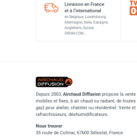
Livraison en France
Référence fournisseur
Chauffage FARM au gaz
et à l'international
Chauffage FARM au fioul
en Belgique, Luxembourg,
Origine
Chauffage d'atelier granulés / bois /
Allemagne, Italie, Espagne,
Angleterre, Suisse,
carton
Classement produit
DROM-COM…
Chaudière fixe à eau
Aérotherme fixe mural
Aérotherme électrique
Aérotherme au gaz
Aérotherme à eau chaude ou froide
Aérotherme au fioul
Aérotherme pompe à chaleur
(détente directe)
Depuis 2003,
Airchaud Diffusion
propose la vente 
Chauffage mobile électrique, fioul et
mobiles et fixes, à air chaud ou radiant, de toutes 
gaz
gaz) pour atelier, chantier ou résidentiel. Vente e
Chauffage mobile électrique
rafraichisseurs, déshumidificateurs.
Chauffage électrique soufflant
Chauffage haute température pour
Nous trouver
étuvage industriel ou destruction
35 route de Colmar, 67600 Sélestat, France