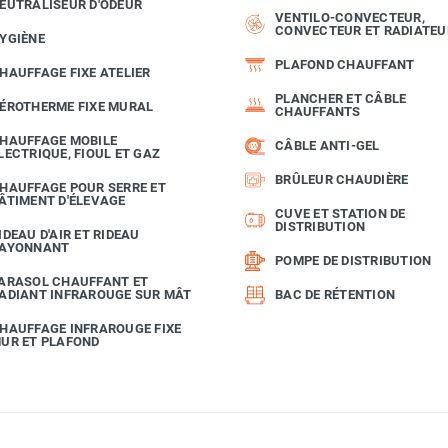
EUTRALISEUR D'ODEUR
VENTILO-CONVECTEUR,
CONVECTEUR ET RADIATEU
YGIÈNE
PLAFOND CHAUFFANT
HAUFFAGE FIXE ATELIER
PLANCHER ET CÂBLE
ÉROTHERME FIXE MURAL
CHAUFFANTS
HAUFFAGE MOBILE
CÂBLE ANTI-GEL
LECTRIQUE, FIOUL ET GAZ
BRÛLEUR CHAUDIÈRE
HAUFFAGE POUR SERRE ET
ÂTIMENT D'ÉLEVAGE
CUVE ET STATION DE
DISTRIBUTION
IDEAU D'AIR ET RIDEAU
AYONNANT
POMPE DE DISTRIBUTION
ARASOL CHAUFFANT ET
ADIANT INFRAROUGE SUR MÂT
BAC DE RÉTENTION
HAUFFAGE INFRAROUGE FIXE
UR ET PLAFOND