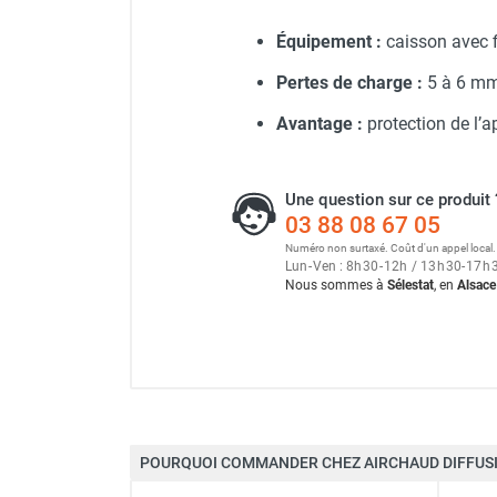
Neutraliseur d'odeur
Générateur d'air chaud au fi
Équipement :
caisson avec fi
Hygiène
Sèche-main et sèche-cheveux
Pertes de charge :
5 à 6 mm
Distributeur de savon
Avantage :
protection de l’ap
Chauffage fixe atelier
Générateur d'air chaud au g
Chauffage d'atelier fixe au fioul et
GNR
Une question sur ce produit 
Chauffage au fioul avec réservoir
03 88 08 67 05
intégré
Numéro non surtaxé. Coût d'un appel local.
Chauffage au fioul à raccorder sur
Lun
-
Ven : 8
h
30
-
12
h
/ 13
h
30
-
17
h
citerne
Nous sommes à
Sélestat
, en
Alsace
Aérotherme au fioul
Chauffage polycombustible / huile
Chauffage d'atelier fixe avec brûleur
gaz
Chauffage d'atelier suspendu
Chauffage suspendu au fioul
POURQUOI COMMANDER CHEZ AIRCHAUD DIFFUSI
Chauffage suspendu au gaz
Marque
Chauffage FARM