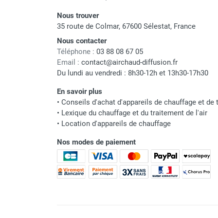
punaises de lit
Chauffage électrique infrarouge
Nous trouver
35 route de Colmar, 67600 Sélestat, France
Chauffage électrique par convection
Chauffage mobile au fioul et GNR
Nous contacter
Chauffage fioul soufflant avec
Téléphone :
03 88 08 67 05
cheminée et réservoir intégré
Email :
contact@airchaud-diffusion.fr
Du lundi au vendredi : 8h30-12h et 13h30-17h30
Chauffage fioul soufflant avec
cheminée à raccorder sur citerne
En savoir plus
Chauffage fioul soufflant sans
•
Conseils d'achat d'appareils de chauffage et de t
cheminée à combustion directe
•
Lexique du chauffage et du traitement de l'air
Chauffage fioul
•
Location d'appareils de chauffage
infrarouge/rayonnant
Nos modes de paiement
Chauffage mobile au gaz propane /
butane
Chauffage mobile au gaz à
combustion directe
Chauffage mobile au gaz à
combustion indirecte
Chauffage mobile au gaz rayonnant