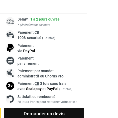
Délai* :
1 à 2 jours ouvrés
* généralement constaté
Paiement
CB
100% sécurisé
(
+ d'infos
)
Paiement
via
Pay
Pal
Paiement
par virement
à
Paiement par mandat
administratif ou Chorus Pro
Paiement
CB
3 fois sans frais
avec
Scalapay
et
Pay
Pal
(
+ d'infos
)
Satisfait ou remboursé
28 jours francs pour retourner votre article
Demander un devis