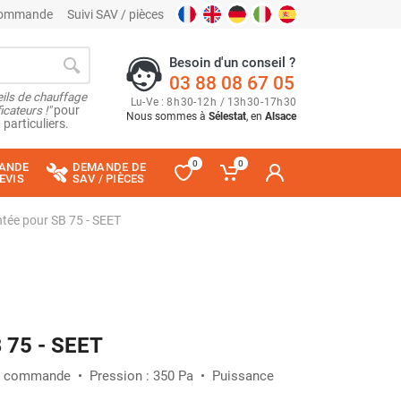
 commande
Suivi SAV / pièces
Besoin d'un conseil ?
03 88 08 67 05
ils de chauffage
Lu
-
Ve
: 8
h
30
-
12
h
/ 13
h
30
-
17
h
30
cateurs !"
pour
Nous sommes à
Sélestat
, en
Alsace
 particuliers.
0
0
ANDE
DEMANDE DE
EVIS
SAV / PIÈCES
tée pour SB 75 - SEET
 75 - SEET
tre commande • Pression : 350 Pa • Puissance