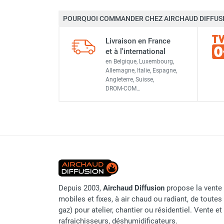
Marque
Chauffage FARM au gaz
POURQUOI COMMANDER CHEZ AIRCHAUD DIFFUSI
Chauffage FARM au fioul
Référence fournisseur
Chauffage d'atelier granulés / bois /
Livraison en France
carton
Origine
et à l'international
Chaudière fixe à eau
en Belgique, Luxembourg,
Classement produit
Aérotherme fixe mural
Allemagne, Italie, Espagne,
Angleterre, Suisse,
Aérotherme électrique
DROM-COM…
Aérotherme au gaz
Aérotherme à eau chaude ou froide
Aérotherme au fioul
Aérotherme pompe à chaleur
(détente directe)
Chauffage mobile électrique, fioul et
gaz
Chauffage mobile électrique
Depuis 2003,
Airchaud Diffusion
propose la vente 
Chauffage électrique soufflant
mobiles et fixes, à air chaud ou radiant, de toutes 
Chauffage haute température pour
gaz) pour atelier, chantier ou résidentiel. Vente e
étuvage industriel ou destruction
rafraichisseurs, déshumidificateurs.