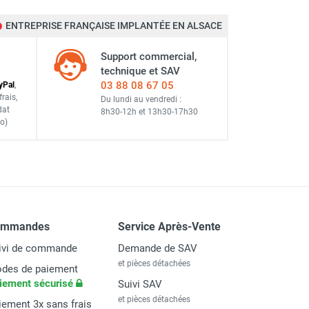
ENTREPRISE FRANÇAISE IMPLANTÉE EN ALSACE
Support commercial,
technique et SAV
03 88 08 67 05
y
Pal
,
frais
,
Du lundi au vendredi :
dat
8h30-12h
et
13h30-17h30
o)
ommandes
Service Après-Vente
ivi de commande
Demande de SAV
et pièces détachées
des de paiement
iement sécurisé
Suivi SAV
et pièces détachées
iement 3x sans frais