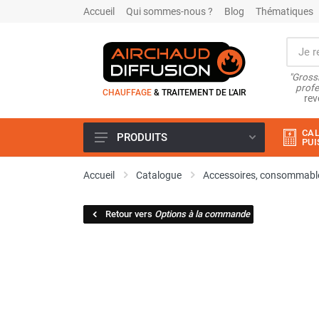
Accueil
Qui sommes-nous ?
Blog
Thématiques
"Grossi
profe
CHAUFFAGE
& TRAITEMENT DE L'AIR
rev
CAL
PRODUITS
PUI
Airchaud Location
Accueil
Catalogue
Accessoires, consommable
Climatiseur
Climatiseur mobile
Retour vers
Options à la commande
Climatiseur mobile résidentiel et
tertiaire
Climatiseur fixe
Rafraîchisseur d'air
Rafraichisseur d'air mobile
Rafraîchisseur d'air gainable
Rafraichisseur d’air fixe