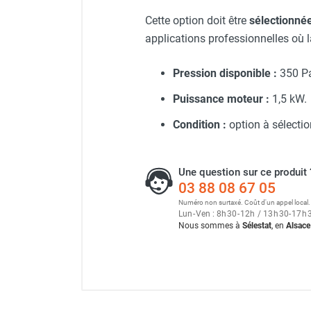
Neutraliseur d'odeur
Générateur d'air chaud au g
Cette option doit être
sélectionné
Hygiène
applications professionnelles où la
Sèche-main et sèche-cheveux
Distributeur de savon
Pression disponible :
350 P
Chauffage fixe atelier
Chauffage d'atelier fixe au fioul et
Puissance moteur :
1,5 kW.
GNR
Condition :
option à sélecti
Chauffage au fioul avec réservoir
intégré
Chauffage au fioul à raccorder sur
Une question sur ce produit 
citerne
03 88 08 67 05
Aérotherme au fioul
Numéro non surtaxé. Coût d'un appel local.
Chauffage polycombustible / huile
Lun
-
Ven : 8
h
30
-
12
h
/ 13
h
30
-
17
h
Nous sommes à
Sélestat
, en
Alsace
Chauffage d'atelier fixe avec brûleur
gaz
Chauffage d'atelier suspendu
Chauffage suspendu au fioul
Chauffage suspendu au gaz
Chauffage FARM