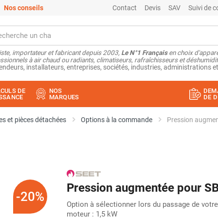
Nos conseils
Contact
Devis
SAV
Suivi de
ste, importateur et fabricant depuis 2003,
Le N°1 Français
en choix d'appare
ssionnels à air chaud ou radiants, climatiseurs, rafraîchisseurs et déshumidifi
endeurs, installateurs, entreprises, sociétés, industries, administrations et
CULS DE
NOS
DEM
SSANCE
MARQUES
DE D
s et pièces détachées
Options à la commande
Pression augmen
Pression augmentée pour SB
-20%
Option à sélectionner lors du passage de vo
moteur : 1,5 kW