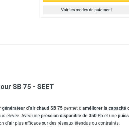
Voir les modes de paiement
our SB 75 - SEET
oul SB 75 avec brûleur et plénum - SEET
r
générateur d’air chaud SB 75
permet d’
améliorer la capacité 
lus élevée. Avec une
pression disponible de 350 Pa
et une
puis
on d’air plus efficace sur des réseaux étendus ou contraints.