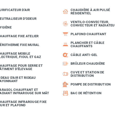
URIFICATEUR D'AIR
CHAUDIÈRE À AIR PULSÉ
RÉSIDENTIEL
EUTRALISEUR D'ODEUR
VENTILO-CONVECTEUR,
CONVECTEUR ET RADIATEU
YGIÈNE
PLAFOND CHAUFFANT
HAUFFAGE FIXE ATELIER
PLANCHER ET CÂBLE
ÉROTHERME FIXE MURAL
CHAUFFANTS
HAUFFAGE MOBILE
CÂBLE ANTI-GEL
LECTRIQUE, FIOUL ET GAZ
BRÛLEUR CHAUDIÈRE
HAUFFAGE POUR SERRE ET
ÂTIMENT D'ÉLEVAGE
CUVE ET STATION DE
DISTRIBUTION
IDEAU D'AIR ET RIDEAU
AYONNANT
POMPE DE DISTRIBUTION
ARASOL CHAUFFANT ET
ADIANT INFRAROUGE SUR MÂT
BAC DE RÉTENTION
HAUFFAGE INFRAROUGE FIXE
UR ET PLAFOND