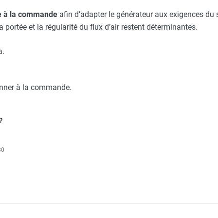
az naturel SB 75 avec brûleur et plénum - SEET
e à la commande
afin d’adapter le générateur aux exigences du 
 portée et la régularité du flux d’air restent déterminantes.
a.
onner à la commande.
?
30