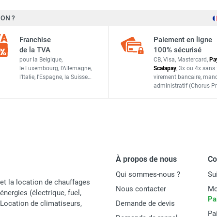
Seet
ON ?
SB75PA350
Franchise
Paiement en ligne
Italie
de la TVA
100% sécurisé
pour la Belgique,
CB, Visa, Mastercard,
Pa
ACCESSOIRES
le Luxembourg,
l'Allemagne,
Scalapay
,
3x ou 4x sans 
l'Italie,
l'Espagne,
la Suisse…
virement bancaire
, man
administratif
(Chorus Pr
À propos de nous
C
Qui sommes-nous ?
Su
et la location de chauffages
Nous contacter
Mo
énergies (électrique, fuel,
Pa
t Location de climatiseurs,
Demande de devis
Pa