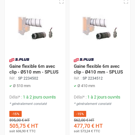
Gaine flexible 6m avec
Gaine flexible 6m avec
clip - Ø510 mm - SPLUS
clip - Ø410 mm - SPLUS
Réf. :
SP 2234502
Réf. :
SP 2234512
Ø 510 mm
Ø 410 mm
Délai* :
1 à 2 jours ouvrés
Délai* :
1 à 2 jours ouvrés
* généralement constaté
* généralement constaté
-15%
-15%
595,00 €
HT
562,00 €
HT
505,75 €
HT
477,70 €
HT
soit
606,90 €
TTC
soit
573,24 €
TTC