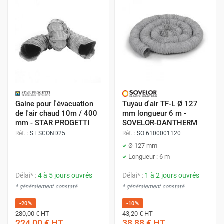
Gaine pour l'évacuation
Tuyau d'air TF-L Ø 127
de l'air chaud 10m / 400
mm longueur 6 m -
mm - STAR PROGETTI
SOVELOR-DANTHERM
Réf. :
ST SCOND25
Réf. :
SO 6100001120
Ø 127 mm
Longueur : 6 m
Délai* :
4 à 5 jours ouvrés
Délai* :
1 à 2 jours ouvrés
* généralement constaté
* généralement constaté
-20%
-10%
280,00 €
HT
43,20 €
HT
224,00 €
HT
38,88 €
HT