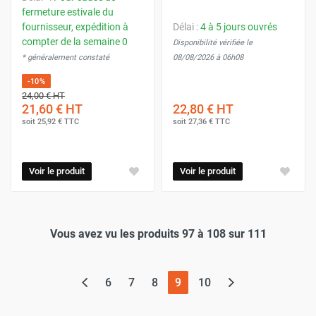
fermeture estivale du
fournisseur, expédition à
Délai :
4 à 5 jours ouvrés
compter de la semaine 0
Disponibilité vérifiée le
* généralement constaté
08/08/2026 à 06h08
-10%
24,00 €
HT
21,60 €
HT
22,80 €
HT
soit
25,92 €
TTC
soit
27,36 €
TTC
Voir le produit
Voir le produit
Vous avez vu les produits 97 à 108 sur 111
(page actuelle)
6
7
8
9
10