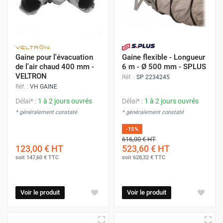
Gaine pour l'évacuation
Gaine flexible - Longueur
de l'air chaud 400 mm -
6 m - Ø 500 mm - SPLUS
VELTRON
Réf. :
SP 2234245
Réf. :
VH GAINE
Délai* :
1 à 2 jours ouvrés
Délai* :
1 à 2 jours ouvrés
* généralement constaté
* généralement constaté
-15%
616,00 €
HT
123,00 €
HT
523,60 €
HT
soit
147,60 €
TTC
soit
628,32 €
TTC
Voir le produit
Voir le produit