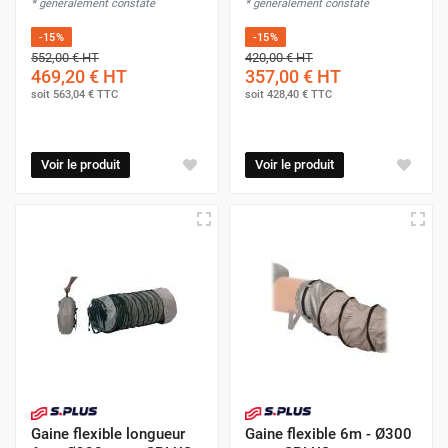
* généralement constaté
* généralement constaté
-15%
-15%
552,00 €
HT
420,00 €
HT
469,20 €
HT
357,00 €
HT
soit
563,04 €
TTC
soit
428,40 €
TTC
Voir le produit
Voir le produit
Gaine flexible longueur
Gaine flexible 6m - Ø300