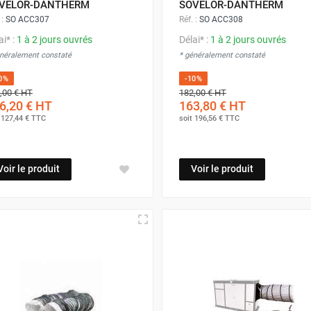
VELOR-DANTHERM
SOVELOR-DANTHERM
 :
SO ACC307
Réf. :
SO ACC308
ai* :
1 à 2 jours ouvrés
Délai* :
1 à 2 jours ouvrés
énéralement constaté
* généralement constaté
0%
-10%
,00 €
HT
182,00 €
HT
6,20 €
HT
163,80 €
HT
t
127,44 €
TTC
soit
196,56 €
TTC
Voir le produit
Voir le produit