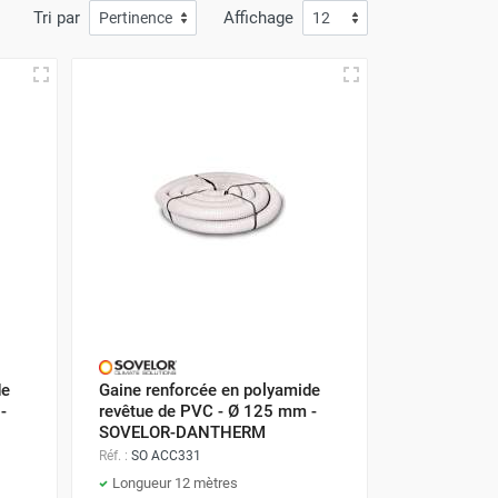
Tri par
Affichage
de
Gaine renforcée en polyamide
-
revêtue de PVC - Ø 125 mm -
SOVELOR-DANTHERM
Réf. :
SO ACC331
Longueur 12 mètres