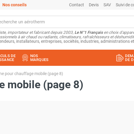
Nos conseils
Contact
Devis
SAV
Suivi de
ste, importateur et fabricant depuis 2003,
Le N°1 Français
en choix d'appare
ssionnels à air chaud ou radiants, climatiseurs, rafraîchisseurs et déshumidifi
endeurs, installateurs, entreprises, sociétés, industries, administrations et
CULS DE
NOS
DEM
SSANCE
MARQUES
DE D
ne pour chauffage mobile (page 8)
e mobile (page 8)