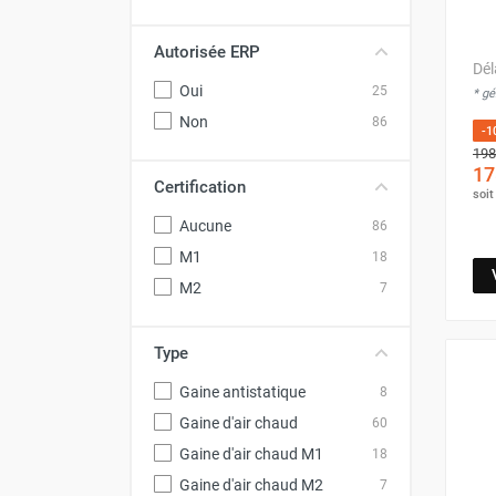
Déstratificateur ventilateur de
plafond
Autorisée ERP
Déstratificateur industriel à pales
Dél
Déstratificateur industriel caréné
Oui
25
* g
Déstratificateur de plafond design
Non
86
-1
Déstratificateur Airius
198
VMC
17
Certification
Caisson d'Extraction VMC Collective
soi
Caisson d'Extraction VMC tertiaire
Aucune
86
Déshumidificateur d'air
M1
18
Déshumidificateur mobile
M2
7
professionnel
Déshumidificateur fixe
Déshumidificateur de maison et de
Type
confort
Gaine antistatique
8
Déshumidificateur à adsorption /
Gaine d'air chaud
60
Déshydrateur
Gaine d'air chaud M1
18
Humidificateur d'air
Purificateur d'air
Gaine d'air chaud M2
7