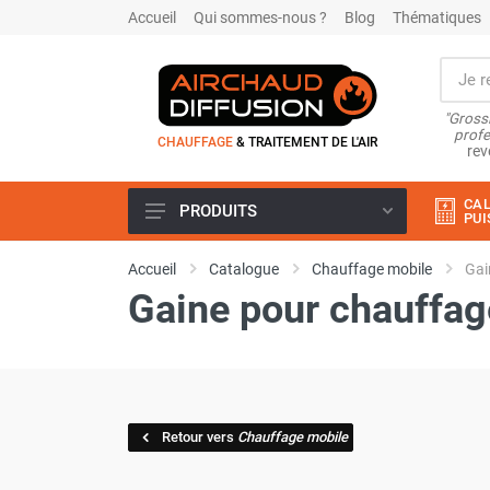
Accueil
Qui sommes-nous ?
Blog
Thématiques
"Grossi
profe
CHAUFFAGE
& TRAITEMENT DE L'AIR
rev
CAL
PRODUITS
PUI
Airchaud Location
Accueil
Catalogue
Chauffage mobile
Gai
Climatiseur
Gaine pour chauffag
Climatiseur mobile
Climatiseur mobile résidentiel et
tertiaire
Climatiseur fixe
Rafraîchisseur d'air
Rafraichisseur d'air mobile
Retour vers
Chauffage mobile
Rafraîchisseur d'air gainable
Rafraichisseur d’air fixe