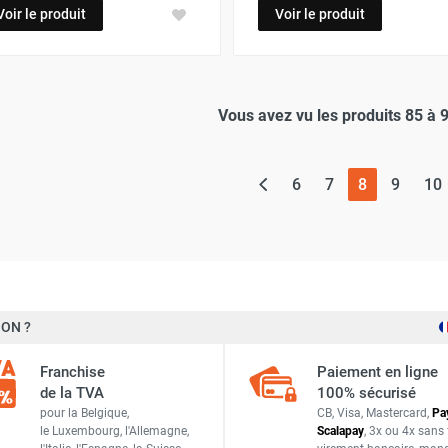
Voir le produit
Voir le produit
Vous avez vu les produits 85 à 
(page actue
6
7
8
9
10
ON ?
Franchise
Paiement en ligne
de la TVA
100% sécurisé
pour la Belgique,
CB, Visa, Mastercard,
Pa
le Luxembourg,
l'Allemagne,
Scalapay
,
3x ou 4x sans 