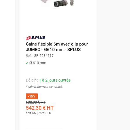
Gaine flexible 6m avec clip pour
JUMBO - Ø610 mm - SPLUS
Réf. :
SP 2234517
Ø 610 mm
Délai* :
1 à 2 jours ouvrés
* généralement constaté
-15%
638,00 €
HT
542,30 €
HT
soit
650,76 €
TTC