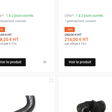
ai* :
1 à 2 jours ouvrés
Délai* :
1 à 2 jours ouvrés
énéralement constaté
* généralement constaté
0%
-10%
,00 €
HT
240,00 €
HT
8,20 €
HT
216,00 €
HT
t
213,84 €
TTC
soit
259,20 €
TTC
Voir le produit
Voir le produit