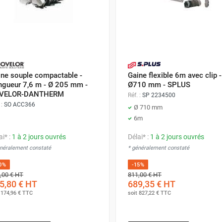
ine souple compactable -
Gaine flexible 6m avec clip -
ngueur 7,6 m - Ø 205 mm -
Ø710 mm - SPLUS
VELOR-DANTHERM
Réf. :
SP 2234500
 :
SO ACC366
Ø 710 mm
6m
ai* :
1 à 2 jours ouvrés
Délai* :
1 à 2 jours ouvrés
énéralement constaté
* généralement constaté
0%
-15%
,00 €
HT
811,00 €
HT
5,80 €
HT
689,35 €
HT
t
174,96 €
TTC
soit
827,22 €
TTC