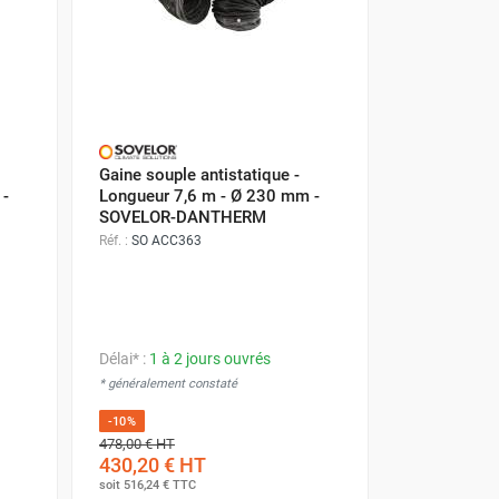
Gaine souple antistatique -
 -
Longueur 7,6 m - Ø 230 mm -
SOVELOR-DANTHERM
Réf. :
SO ACC363
Délai* :
1 à 2 jours ouvrés
* généralement constaté
-10%
478,00 €
HT
430,20 €
HT
soit
516,24 €
TTC