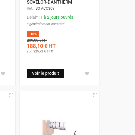
SOVELOR-DANTHERM
Réf. :
SO ACC309
Délai* :
1 à 2 jours ouvrés
* généralement constaté
-10%
209,00 €
HT
188,10 €
HT
soit
225,72 €
TTC
Voir le produit