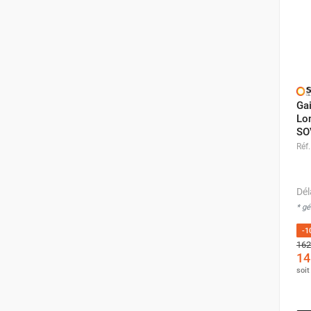
Chaudière mobile à eau
Chauffage mobile au bois
Gaine pour chauffage mobile
Chauffage pour serre et bâtiment
d'élevage
Chauffage FARM au gaz
Ga
Chauffage FARM au fioul
Lo
Chauffage mobile au gaz rayonnant
SO
Rideau d'air et rideau rayonnant
Réf.
Rideau d'air chaud
Rideau d'air chaud électrique
Dél
Rideau d'air chaud encastrable
* g
Rideau d'air eau chaude
Rideau d'air chaud pour pompe à
-1
chaleur
162
14
Rideau d'air pour portes tournantes
soi
Rideau d'air ambiant
Rideau d'air froid
Rideau isolant thermique