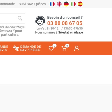
 commande
Suivi SAV / pièces
Besoin d'un conseil ?
03 88 08 67 05
ils de chauffage
Lu
-
Ve
: 8
h
30
-
12
h
/ 13
h
30
-
17
h
30
cateurs !"
pour
Nous sommes à
Sélestat
, en
Alsace
 particuliers.
0
0
ANDE
DEMANDE DE
EVIS
SAV / PIÈCES