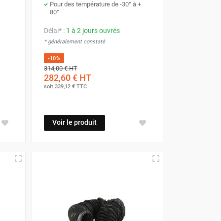
Pour des température de -30° à +
80°
Délai* :
1 à 2 jours ouvrés
* généralement constaté
-10%
314,00 €
HT
282,60 €
HT
soit
339,12 €
TTC
Voir le produit