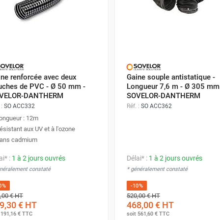
ine renforcée avec deux
Gaine souple antistatique -
uches de PVC - Ø 50 mm -
Longueur 7,6 m - Ø 305 mm
VELOR-DANTHERM
SOVELOR-DANTHERM
 :
SO ACC332
Réf. :
SO ACC362
ongueur : 12m
ésistant aux UV et à l'ozone
ans cadmium
ai* :
1 à 2 jours ouvrés
Délai* :
1 à 2 jours ouvrés
énéralement constaté
* généralement constaté
0%
-10%
,00 €
HT
520,00 €
HT
9,30 €
HT
468,00 €
HT
t
191,16 €
TTC
soit
561,60 €
TTC