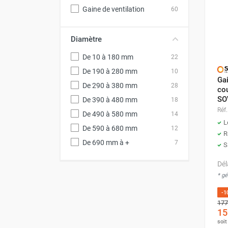
Neutraliseur d'odeur
Gaine de ventilation
60
Hygiène
Sèche-main et sèche-cheveux
Diamètre
Distributeur de savon
Chauffage fixe atelier
De 10 à 180 mm
22
Chauffage d'atelier fixe au fioul et
De 190 à 280 mm
10
Ga
GNR
De 290 à 380 mm
28
co
Chauffage au fioul avec réservoir
SO
De 390 à 480 mm
18
intégré
Réf.
De 490 à 580 mm
14
Chauffage au fioul à raccorder sur
L
De 590 à 680 mm
12
citerne
R
Aérotherme au fioul
De 690 mm à +
7
S
Chauffage polycombustible / huile
Dél
Chauffage d'atelier fixe avec brûleur
* g
gaz
Chauffage d'atelier suspendu
-1
Chauffage suspendu au fioul
177
15
Chauffage suspendu au gaz
soi
Chauffage FARM