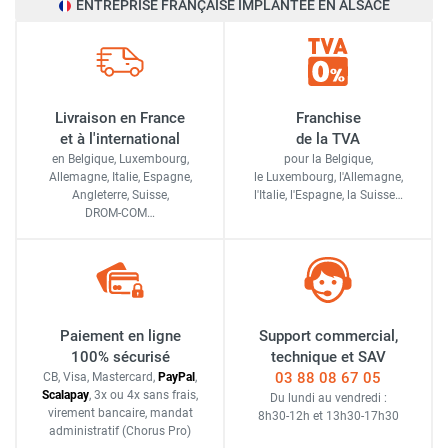
ENTREPRISE FRANÇAISE IMPLANTÉE EN ALSACE
Livraison en France
Franchise
et à l'international
de la TVA
en Belgique, Luxembourg,
pour la Belgique,
Allemagne, Italie, Espagne,
le Luxembourg,
l'Allemagne,
Angleterre, Suisse,
l'Italie,
l'Espagne,
la Suisse…
DROM-COM…
Paiement en ligne
Support commercial,
100% sécurisé
technique et SAV
03 88 08 67 05
CB, Visa, Mastercard,
Pay
Pal
,
Scalapay
,
3x ou 4x sans frais
,
Du lundi au vendredi :
virement bancaire
, mandat
8h30-12h
et
13h30-17h30
administratif
(Chorus Pro)