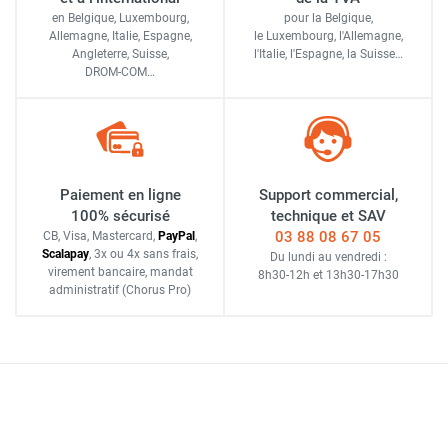
en Belgique, Luxembourg,
pour la Belgique,
Allemagne, Italie, Espagne,
le Luxembourg,
l'Allemagne,
Angleterre, Suisse,
l'Italie,
l'Espagne,
la Suisse…
DROM-COM…
Paiement en ligne
Support commercial,
100% sécurisé
technique et SAV
03 88 08 67 05
CB, Visa, Mastercard,
Pay
Pal
,
Scalapay
,
3x ou 4x sans frais
,
Du lundi au vendredi :
virement bancaire
, mandat
8h30-12h
et
13h30-17h30
administratif
(Chorus Pro)