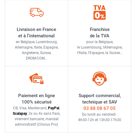
Livraison en France
Franchise
et à l'international
de la TVA
en Belgique, Luxembourg,
pour la Belgique,
Allemagne, Italie, Espagne,
le Luxembourg,
l'Allemagne,
Angleterre, Suisse,
l'Italie,
l'Espagne,
la Suisse…
DROM-COM…
Paiement en ligne
Support commercial,
100% sécurisé
technique et SAV
03 88 08 67 05
CB, Visa, Mastercard,
Pay
Pal
,
Scalapay
,
3x ou 4x sans frais
,
Du lundi au vendredi :
virement bancaire
, mandat
8h30-12h
et
13h30-17h30
administratif
(Chorus Pro)