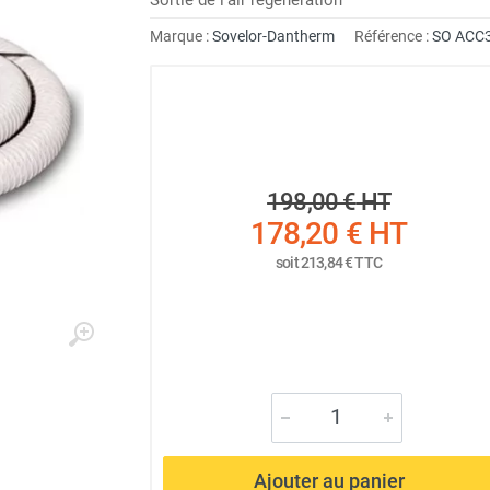
Marque :
Sovelor-Dantherm
Référence :
SO ACC
198,00 €
HT
178,20 €
HT
soit
213,84 €
TTC
Ajouter au panier