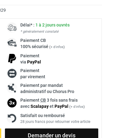
329
Délai* :
1 à 2 jours ouvrés
* généralement constaté
Paiement
CB
100% sécurisé
(
+ d'infos
)
Paiement
via
Pay
Pal
Paiement
par virement
Paiement par mandat
administratif ou Chorus Pro
Paiement
CB
3 fois sans frais
avec
Scalapay
et
Pay
Pal
(
+ d'infos
)
Satisfait ou remboursé
28 jours francs pour retourner votre article
Demander un devis