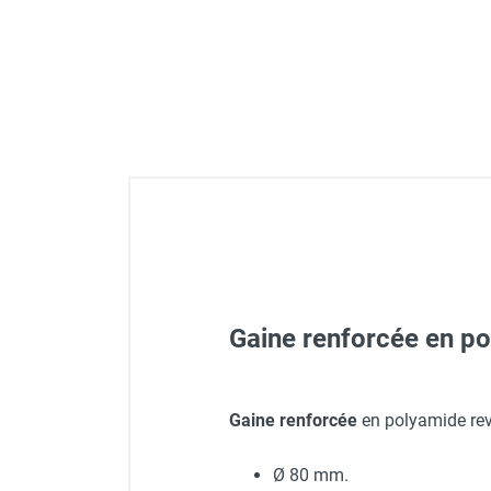
Déstratificateur ventilateur de
plafond
Déstratificateur industriel à pales
Déstratificateur industriel caréné
Déstratificateur de plafond design
Déstratificateur Airius
VMC
Caisson d'Extraction VMC Collective
Caisson d'Extraction VMC tertiaire
Déshumidificateur d'air
Déshumidificateur mobile
professionnel
Déshumidificateur fixe
Gaine renforcée en 
Déshumidificateur de maison et de
confort
Déshumidificateur à adsorption /
Gaine renforcée
en polyamide rev
Déshydrateur
Déshumidificateur à adso
Humidificateur d'air
Ø 80 mm.
Purificateur d'air