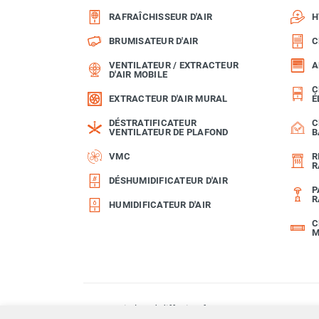
Chaudière mobile à eau
RAFRAÎCHISSEUR D'AIR
H
Chauffage mobile au bois
BRUMISATEUR D'AIR
C
Gaine pour chauffage mobile
Chauffage pour serre et bâtiment
VENTILATEUR / EXTRACTEUR
A
D'AIR MOBILE
d'élevage
C
Chauffage FARM au gaz
EXTRACTEUR D'AIR MURAL
É
Chauffage FARM au fioul
DÉSTRATIFICATEUR
C
Chauffage mobile au gaz rayonnant
VENTILATEUR DE PLAFOND
B
Rideau d'air et rideau rayonnant
VMC
R
Rideau d'air chaud
R
Rideau d'air chaud électrique
DÉSHUMIDIFICATEUR D'AIR
P
Rideau d'air chaud encastrable
R
HUMIDIFICATEUR D'AIR
Rideau d'air eau chaude
C
Rideau d'air chaud pour pompe à
M
chaleur
Rideau d'air pour portes tournantes
Rideau d'air ambiant
Rideau d'air froid
© 2026 airchaud-diffusion.fr
Rideau isolant thermique