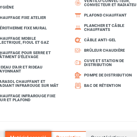
VENTILO-CONVECTEUR,
CONVECTEUR ET RADIATEU
YGIÈNE
PLAFOND CHAUFFANT
HAUFFAGE FIXE ATELIER
PLANCHER ET CÂBLE
ÉROTHERME FIXE MURAL
CHAUFFANTS
HAUFFAGE MOBILE
CÂBLE ANTI-GEL
LECTRIQUE, FIOUL ET GAZ
BRÛLEUR CHAUDIÈRE
HAUFFAGE POUR SERRE ET
ÂTIMENT D'ÉLEVAGE
CUVE ET STATION DE
DISTRIBUTION
IDEAU D'AIR ET RIDEAU
AYONNANT
POMPE DE DISTRIBUTION
ARASOL CHAUFFANT ET
ADIANT INFRAROUGE SUR MÂT
BAC DE RÉTENTION
HAUFFAGE INFRAROUGE FIXE
UR ET PLAFOND