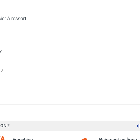
 portable ASE 300 - SOVELOR-DANTHERM
er à ressort.
ption portable ASE 200 - SOVELOR-DANTHERM
?
30
ON ?
Sovelor-Dantherm
Franchise
Paiement en ligne