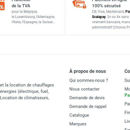
ACC329
de la TVA
100% sécurisé
pour la Belgique,
CB, Visa, Mastercard,
Pa
ACCESSOIRES
le Luxembourg,
l'Allemagne,
Scalapay
,
3x ou 4x sans 
l'Italie,
l'Espagne,
la Suisse…
virement bancaire
, man
administratif
(Chorus Pr
À propos de nous
C
Qui sommes-nous ?
Su
et la location de chauffages
Nous contacter
Mo
énergies (électrique, fuel,
Pa
t Location de climatiseurs,
Demande de devis
Pa
Demande de rappel
Fi
Catalogue
Li
Marques