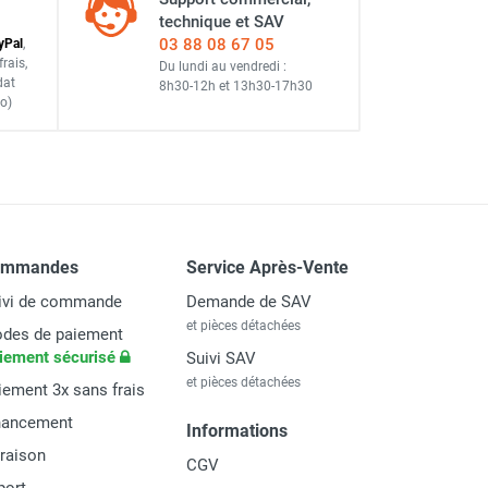
technique et SAV
03 88 08 67 05
y
Pal
,
frais
,
Du lundi au vendredi :
dat
8h30-12h
et
13h30-17h30
o)
ommandes
Service Après-Vente
ivi de commande
Demande de SAV
et pièces détachées
des de paiement
iement sécurisé
Suivi SAV
et pièces détachées
iement 3x sans frais
nancement
Informations
vraison
CGV