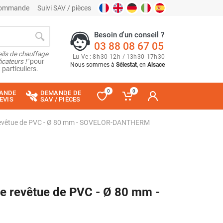
 commande
Suivi SAV / pièces
Besoin d'un conseil ?
03 88 08 67 05
ils de chauffage
Lu
-
Ve
: 8
h
30
-
12
h
/ 13
h
30
-
17
h
30
cateurs !"
pour
Nous sommes à
Sélestat
, en
Alsace
 particuliers.
0
0
ANDE
DEMANDE DE
EVIS
SAV / PIÈCES
 revêtue de PVC - Ø 80 mm - SOVELOR-DANTHERM
e revêtue de PVC - Ø 80 mm -