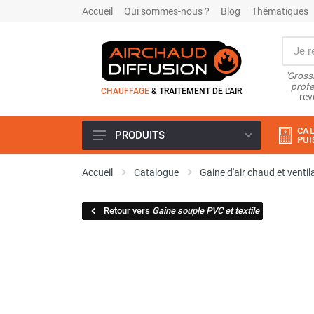
Accueil
Qui sommes-nous ?
Blog
Thématiques
"Grossi
profe
CHAUFFAGE
& TRAITEMENT DE L'AIR
rev
CAL
PRODUITS
PUI
Airchaud Location
Accueil
Catalogue
Gaine d'air chaud et ventil
Climatiseur
Climatiseur mobile
Retour vers
Gaine souple PVC et textile
Climatiseur mobile résidentiel et
tertiaire
Climatiseur fixe
Rafraîchisseur d'air
Rafraichisseur d'air mobile
Rafraîchisseur d'air gainable
Rafraichisseur d’air fixe