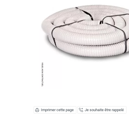
Brumisateur d'air
Coffret de brumisation
Ventilateur brumisateur
Ventilateur / extracteur d'air mobile
Brasseur d'air
Ventilateur fixe
Ventilateur industriel
Ventilateur de chantier
Ventilateur centrifuge
Ventilateur de sol
Ventilateur sur pied
Ventilateur de bureau
Ventilateur de table
Extracteur d'air mural
Extracteur d'air mural hélicoïde
Extracteur d'air mural centrifuge
Imprimer cette page
Je souhaite être rappelé
Extracteur d'air mural ATEX
Extracteur d'air mural résidentiel