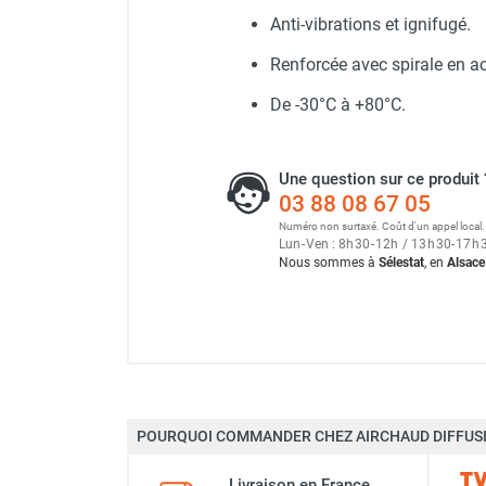
Neutraliseur d'odeur
Anti-vibrations et ignifugé.
Hygiène
Déshydrateur à absorption
Renforcée avec spirale en aci
Sèche-main et sèche-cheveux
Distributeur de savon
De -30°C à +80°C.
Chauffage fixe atelier
Chauffage d'atelier fixe au fioul et
Déshumidificateur à adsor
GNR
Une question sur ce produit 
Chauffage au fioul avec réservoir
03 88 08 67 05
intégré
Numéro non surtaxé. Coût d'un appel local.
Lun
-
Ven : 8
h
30
-
12
h
/ 13
h
30
-
17
h
Chauffage au fioul à raccorder sur
Nous sommes à
Sélestat
, en
Alsace
citerne
Aérotherme au fioul
Chauffage polycombustible / huile
Chauffage d'atelier fixe avec brûleur
gaz
Chauffage d'atelier suspendu
Chauffage suspendu au fioul
POURQUOI COMMANDER CHEZ AIRCHAUD DIFFUSI
Marque
Chauffage suspendu au gaz
Chauffage FARM
Livraison en France