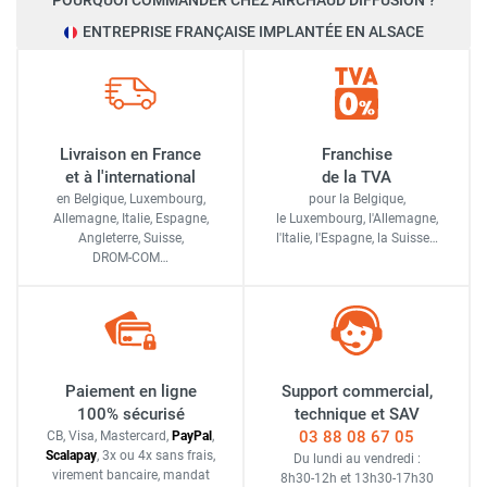
POURQUOI COMMANDER CHEZ AIRCHAUD DIFFUSION ?
ENTREPRISE FRANÇAISE IMPLANTÉE EN ALSACE
Livraison en France
Franchise
et à l'international
de la TVA
en Belgique, Luxembourg,
pour la Belgique,
Allemagne, Italie, Espagne,
le Luxembourg,
l'Allemagne,
Angleterre, Suisse,
l'Italie,
l'Espagne,
la Suisse…
DROM-COM…
Paiement en ligne
Support commercial,
100% sécurisé
technique et SAV
03 88 08 67 05
CB, Visa, Mastercard,
Pay
Pal
,
Scalapay
,
3x ou 4x sans frais
,
Du lundi au vendredi :
virement bancaire
, mandat
8h30-12h
et
13h30-17h30