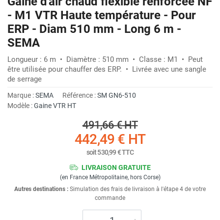
Gaine d'air chaud flexible renforcée NF
- M1 VTR Haute température - Pour
ERP - Diam 510 mm - Long 6 m -
SEMA
Longueur : 6 m • Diamètre : 510 mm • Classe : M1 • Peut
être utilisée pour chauffer des ERP. • Livrée avec une sangle
de serrage
Marque :
SEMA
Référence :
SM GN6-510
Modèle :
Gaine VTR HT
491,66 €
HT
442,49 €
HT
soit
530,99 €
TTC
LIVRAISON GRATUITE
(en France Métropolitaine, hors Corse)
Autres destinations :
Simulation des frais de livraison à l'étape 4 de votre
commande