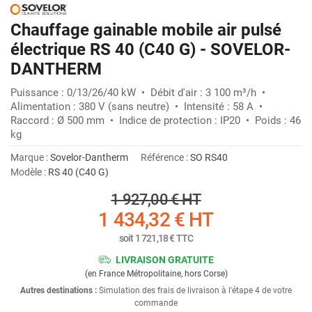
Chauffage gainable mobile air pulsé
électrique RS 40 (C40 G) - SOVELOR-
DANTHERM
Puissance : 0/13/26/40 kW • Débit d'air : 3 100 m³/h •
Alimentation : 380 V (sans neutre) • Intensité : 58 A •
Raccord : Ø 500 mm • Indice de protection : IP20 • Poids : 46
kg
Marque :
Sovelor-Dantherm
Référence :
SO RS40
Modèle :
RS 40 (C40 G)
1 927,00 €
HT
1 434,32 €
HT
soit
1 721,18 €
TTC
LIVRAISON GRATUITE
(en France Métropolitaine, hors Corse)
Autres destinations :
Simulation des frais de livraison à l'étape 4 de votre
commande