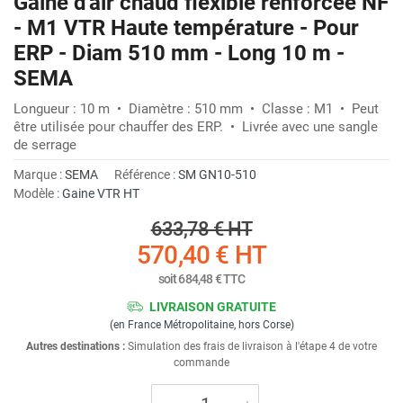
Gaine d'air chaud flexible renforcée NF
- M1 VTR Haute température - Pour
ERP - Diam 510 mm - Long 10 m -
SEMA
Longueur : 10 m • Diamètre : 510 mm • Classe : M1 • Peut
être utilisée pour chauffer des ERP. • Livrée avec une sangle
de serrage
Marque :
SEMA
Référence :
SM GN10-510
Modèle :
Gaine VTR HT
633,78 €
HT
570,40 €
HT
soit
684,48 €
TTC
LIVRAISON GRATUITE
(en France Métropolitaine, hors Corse)
Autres destinations :
Simulation des frais de livraison à l'étape 4 de votre
commande