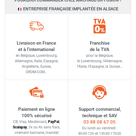
POURQUOI COMMANDER CHEZ AIRCHAUD DIFFUSION ?
ENTREPRISE FRANÇAISE IMPLANTÉE EN ALSACE
Livraison en France
Franchise
et à l'international
de la TVA
en Belgique, Luxembourg,
pour la Belgique,
Allemagne, Italie, Espagne,
le Luxembourg,
l'Allemagne,
Angleterre, Suisse,
l'Italie,
l'Espagne,
la Suisse…
DROM-COM…
Paiement en ligne
Support commercial,
100% sécurisé
technique et SAV
03 88 08 67 05
CB, Visa, Mastercard,
Pay
Pal
,
Scalapay
,
3x ou 4x sans frais
,
Du lundi au vendredi :
virement bancaire
, mandat
8h30-12h
et
13h30-17h30