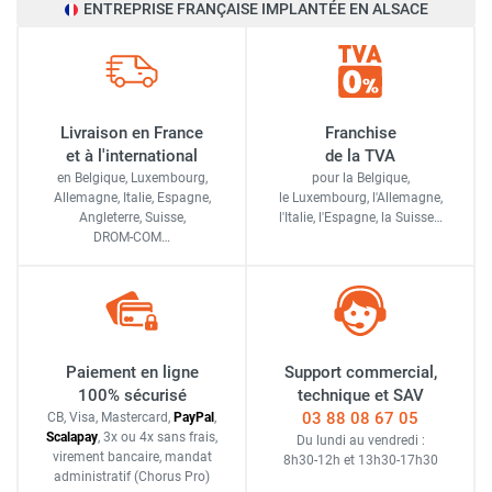
ENTREPRISE FRANÇAISE IMPLANTÉE EN ALSACE
Livraison en France
Franchise
et à l'international
de la TVA
en Belgique, Luxembourg,
pour la Belgique,
Allemagne, Italie, Espagne,
le Luxembourg,
l'Allemagne,
Angleterre, Suisse,
l'Italie,
l'Espagne,
la Suisse…
DROM-COM…
Paiement en ligne
Support commercial,
100% sécurisé
technique et SAV
03 88 08 67 05
CB, Visa, Mastercard,
Pay
Pal
,
Scalapay
,
3x ou 4x sans frais
,
Du lundi au vendredi :
virement bancaire
, mandat
8h30-12h
et
13h30-17h30
administratif
(Chorus Pro)