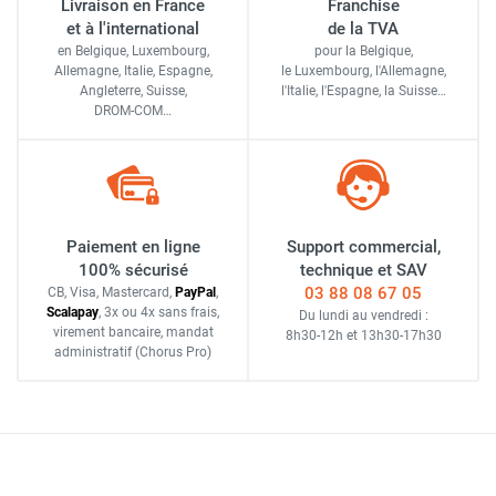
Livraison en France
Franchise
et à l'international
de la TVA
en Belgique, Luxembourg,
pour la Belgique,
Allemagne, Italie, Espagne,
le Luxembourg,
l'Allemagne,
Angleterre, Suisse,
l'Italie,
l'Espagne,
la Suisse…
DROM-COM…
Paiement en ligne
Support commercial,
100% sécurisé
technique et SAV
03 88 08 67 05
CB, Visa, Mastercard,
Pay
Pal
,
Scalapay
,
3x ou 4x sans frais
,
Du lundi au vendredi :
virement bancaire
, mandat
8h30-12h
et
13h30-17h30
administratif
(Chorus Pro)