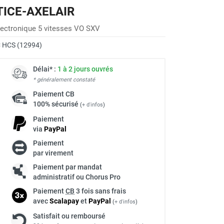
RTICE-AXELAIR
lectronique 5 vitesses VO SXV
 HCS (12994)
Délai* :
1 à 2 jours ouvrés
* généralement constaté
Paiement
CB
100% sécurisé
(
+ d'infos
)
Paiement
via
Pay
Pal
Paiement
par virement
Paiement par mandat
administratif ou Chorus Pro
Paiement
CB
3 fois sans frais
avec
Scalapay
et
Pay
Pal
(
+ d'infos
)
Satisfait ou remboursé