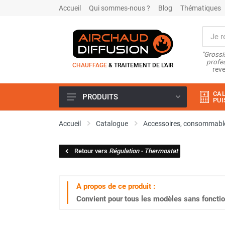
Accueil
Qui sommes-nous ?
Blog
Thématiques
"Grossi
profes
CHAUFFAGE
& TRAITEMENT DE L'AIR
reve
CAL
PRODUITS
PUI
Airchaud Location
Accueil
Catalogue
Accessoires, consommable
Climatiseur
Climatiseur mobile
Retour vers
Régulation - Thermostat
Climatiseur mobile résidentiel et
tertiaire
Climatiseur fixe
A propos de ce produit :
Rafraîchisseur d'air
Convient pour tous les modèles sans foncti
Rafraichisseur d'air mobile
Rafraîchisseur d'air gainable
Rafraichisseur d’air fixe