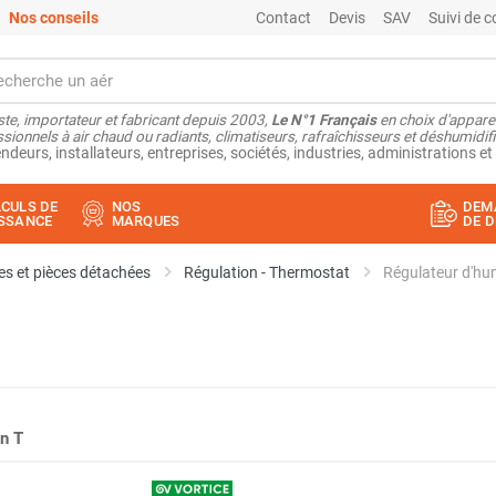
Nos conseils
Contact
Devis
SAV
Suivi de
ste, importateur et fabricant depuis 2003,
Le N°1 Français
en choix d'appare
sionnels à air chaud ou radiants, climatiseurs, rafraîchisseurs et déshumidifi
ndeurs, installateurs, entreprises, sociétés, industries, administrations et 
CULS DE
NOS
DEM
SSANCE
MARQUES
DE D
s et pièces détachées
Régulation - Thermostat
Régulateur d'hu
on T