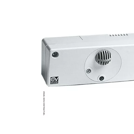
Brumisateur d'air
Coffret de brumisation
Ventilateur brumisateur
Ventilateur / extracteur d'air mobile
Brasseur d'air
Ventilateur fixe
Ventilateur industriel
Ventilateur de chantier
Ventilateur centrifuge
Ventilateur de sol
Ventilateur sur pied
Ventilateur de bureau
Ventilateur de table
Extracteur d'air mural
Extracteur d'air mural hélicoïde
Extracteur d'air mural centrifuge
Extracteur d'air mural ATEX
Extracteur d'air mural résidentiel