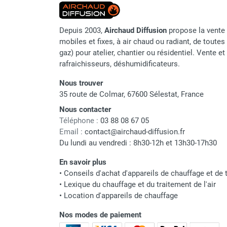
punaises de lit
Code EAN
Chauffage électrique infrarouge
Chauffage électrique par convection
Depuis 2003,
Airchaud Diffusion
propose la vente 
Classement produit
Chauffage mobile au fioul et GNR
mobiles et fixes, à air chaud ou radiant, de toutes 
Chauffage fioul soufflant avec
gaz) pour atelier, chantier ou résidentiel. Vente e
rafraichisseurs, déshumidificateurs.
cheminée et réservoir intégré
Chauffage fioul soufflant avec
Nous trouver
cheminée à raccorder sur citerne
35 route de Colmar, 67600 Sélestat, France
Chauffage fioul soufflant sans
Nous contacter
cheminée à combustion directe
Téléphone :
03 88 08 67 05
Chauffage fioul
Email :
contact@airchaud-diffusion.fr
infrarouge/rayonnant
Du lundi au vendredi : 8h30-12h et 13h30-17h30
Chauffage mobile au gaz propane /
butane
En savoir plus
•
Conseils d'achat d'appareils de chauffage et de t
Chauffage mobile au gaz à
•
Lexique du chauffage et du traitement de l'air
combustion directe
•
Location d'appareils de chauffage
Chauffage mobile au gaz à
combustion indirecte
Nos modes de paiement
Chauffage mobile au gaz rayonnant