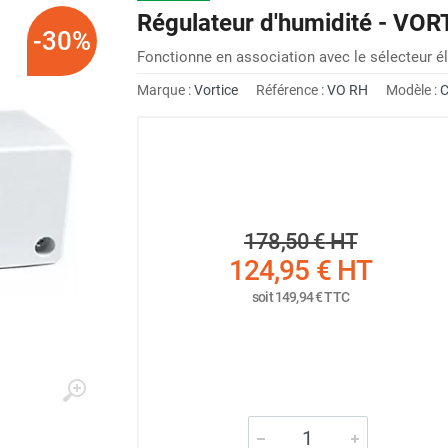
Régulateur d'humidité - VO
-30%
Fonctionne en association avec le sélecteur é
Marque :
Vortice
Référence :
VO RH
Modèle :
C
178,50 €
HT
124,95 €
HT
soit
149,94 €
TTC