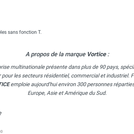
ge en conduit Ø 156 mm LINEO XL160 - VORTICE-AXELAIR
les sans fonction T.
tiel réversible Vario XVEAR300 - VORTICE-AXELAIR
A propos de la marque
Vortice
:
rise multinationale présente dans plus de 90 pays, spécia
ge en conduit Ø 307 mm LINEO XL315 - VORTICE-AXELAIR
ir pour les secteurs résidentiel, commercial et industriel
TICE
emploie aujourd'hui environ 300 personnes réparties 
Europe, Asie et Amérique du Sud.
ge en conduit Ø 196 mm LINEO XL200 - VORTICE-AXELAIR
?
ge en conduit Ø 122 mm LINEO XL125 - VORTICE-AXELAIR
30