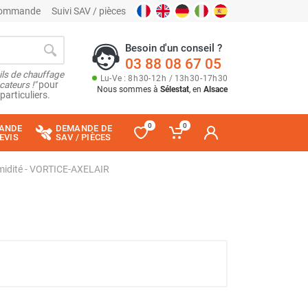
 commande
Suivi SAV / pièces
Besoin d'un conseil ?
03 88 08 67 05
ils de chauffage
Lu
-
Ve
: 8
h
30
-
12
h
/ 13
h
30
-
17
h
30
cateurs !"
pour
Nous sommes à
Sélestat
, en
Alsace
particuliers.
0
0
ANDE
DEMANDE DE
EVIS
SAV / PIÈCES
midité - VORTICE-AXELAIR