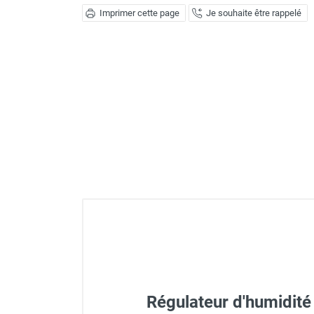
Déstratificateur ventilateur de
Imprimer cette page
Je souhaite être rappelé
plafond
Déstratificateur industriel à pales
Déstratificateur industriel caréné
Déstratificateur de plafond design
Déstratificateur Airius
VMC
Caisson d'Extraction VMC Collective
Caisson d'Extraction VMC tertiaire
Déshumidificateur d'air
Déshumidificateur mobile
professionnel
Déshumidificateur fixe
Déshumidificateur de maison et de
confort
Déshumidificateur à adsorption /
Déshydrateur
Humidificateur d'air
Régulateur d'humidit
Purificateur d'air