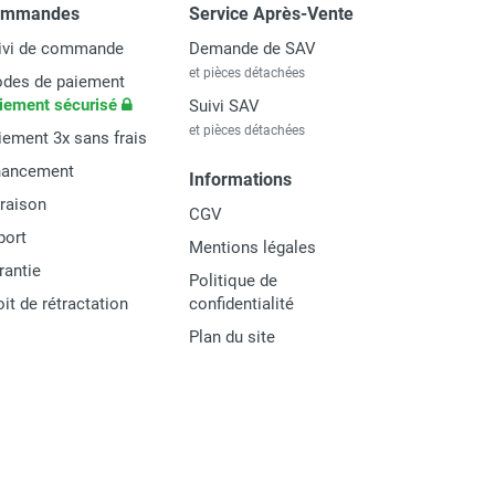
ommandes
Service Après-Vente
ivi de commande
Demande de SAV
et pièces détachées
des de paiement
iement sécurisé
Suivi SAV
et pièces détachées
iement 3x sans frais
nancement
Informations
vraison
CGV
port
Mentions légales
rantie
Politique de
oit de rétractation
confidentialité
Plan du site