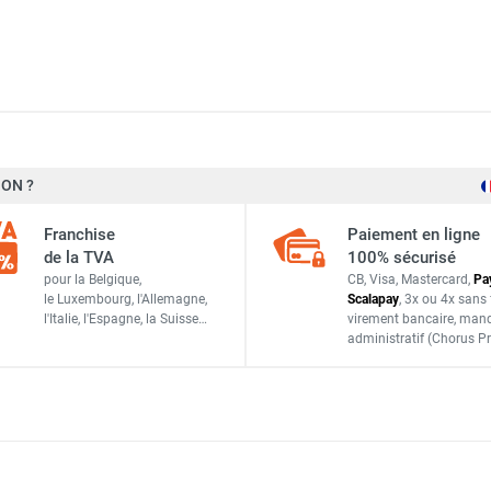
144 x 54 x 55,8 mm
ON ?
0,1
Franchise
Paiement en ligne
de la TVA
100% sécurisé
pour la Belgique,
CB, Visa, Mastercard,
Pa
le Luxembourg,
l'Allemagne,
Scalapay
,
3x ou 4x sans 
l'Italie,
l'Espagne,
la Suisse…
virement bancaire
, man
Vortice
administratif
(Chorus Pr
RH
C HCS (12994)
Italie