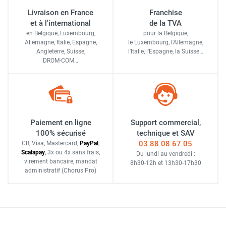
Livraison en France
Franchise
et à l'international
de la TVA
en Belgique, Luxembourg,
pour la Belgique,
Allemagne, Italie, Espagne,
le Luxembourg,
l'Allemagne,
Angleterre, Suisse,
l'Italie,
l'Espagne,
la Suisse…
DROM-COM…
Paiement en ligne
Support commercial,
100% sécurisé
technique et SAV
03 88 08 67 05
CB, Visa, Mastercard,
Pay
Pal
,
Scalapay
,
3x ou 4x sans frais
,
Du lundi au vendredi :
virement bancaire
, mandat
8h30-12h
et
13h30-17h30
administratif
(Chorus Pro)