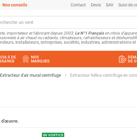
Nos conseils
Contact
Devis
SAV
Suivi de
ste, importateur et fabricant depuis 2003,
Le N°1 Français
en choix d'appare
sionnels à air chaud ou radiants, climatiseurs, rafraîchisseurs et déshumidifi
ndeurs, installateurs, entreprises, sociétés, industries, administrations et 
CULS DE
NOS
DEM
SSANCE
MARQUES
DE D
Extracteur d'air mural centrifuge
Extracteur hélico-centrifuge en 
 d’œuvre.