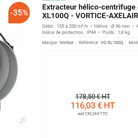
Extracteur hélico-centrifug
-35%
XL100Q - VORTICE-AXELAI
Débit : 155 à 200 m³/h • Hélice : Ø 96 mm • 
Indice de protection : IP44 • Poids : 1,8 kg
Marque :
Vortice
Référence :
VO XL100Q
Modè
178,50 €
HT
116,03 €
HT
soit
139,24 €
TTC