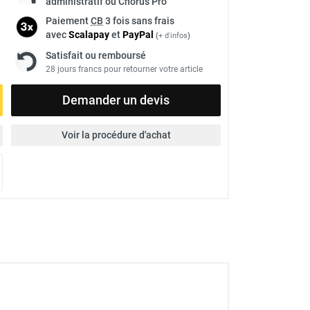
administratif ou Chorus Pro
Paiement
CB
3 fois sans frais
avec
Scalapay
et
Pay
Pal
(
+ d'infos
)
Satisfait ou remboursé
28 jours francs pour retourner votre article
Demander un devis
Voir la procédure d'achat