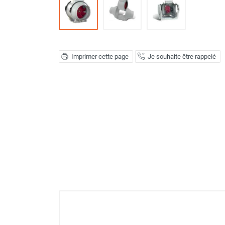
Déstratificateur ventilateur de
plafond
Déstratificateur industriel à pales
Déstratificateur industriel caréné
Déstratificateur de plafond design
Imprimer cette page
Je souhaite être rappelé
Déstratificateur Airius
VMC
Caisson d'Extraction VMC Collective
Caisson d'Extraction VMC tertiaire
Déshumidificateur d'air
Déshumidificateur mobile
professionnel
Déshumidificateur fixe
Déshumidificateur de maison et de
confort
Déshumidificateur à adsorption /
Déshydrateur
Humidificateur d'air
Purificateur d'air