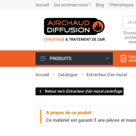
Accueil
Qui sommes-nous ?
Blog
Thématiques
"Grossi
profes
CHAUFFAGE
& TRAITEMENT DE L'AIR
reve
CAL
PRODUITS
PUI
Airchaud Location
Accueil
Catalogue
Extracteur d'air mural
Climatiseur
Climatiseur mobile
Retour vers
Extracteur d'air mural centrifuge
Climatiseur mobile résidentiel et
tertiaire
Climatiseur fixe
A propos de ce produit :
Rafraîchisseur d'air
Ce matériel est garanti
3 ans
pièces et main
Rafraichisseur d'air mobile
Rafraîchisseur d'air gainable
Rafraichisseur d’air fixe