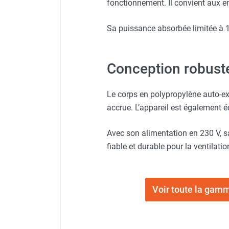
fonctionnement. Il convient aux e
punaises de lit
Chauffage électrique infrarouge
Sa puissance absorbée limitée à 1
Chauffage électrique par convection
Chauffage mobile au fioul et GNR
Chauffage fioul soufflant avec
Conception robuste
cheminée et réservoir intégré
Chauffage fioul soufflant avec
cheminée à raccorder sur citerne
Le corps en polypropylène auto-ex
Chauffage fioul soufflant sans
accrue. L’appareil est également 
cheminée à combustion directe
Chauffage fioul
Avec son alimentation en 230 V, sa
infrarouge/rayonnant
fiable et durable pour la ventilati
Chauffage mobile au gaz propane /
butane
Chauffage mobile au gaz à
combustion directe
Voir toute la gamm
Chauffage mobile au gaz à
combustion indirecte
Chauffage mobile au gaz rayonnant