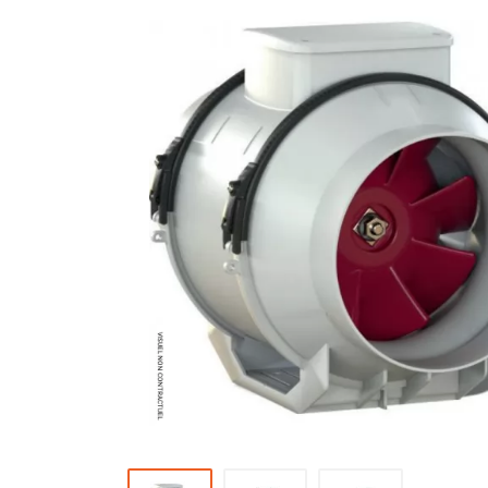
Brumisateur d'air
Coffret de brumisation
Ventilateur brumisateur
Ventilateur / extracteur d'air mobile
Brasseur d'air
Ventilateur fixe
Ventilateur industriel
Ventilateur de chantier
Ventilateur centrifuge
Ventilateur de sol
Ventilateur sur pied
Ventilateur de bureau
Ventilateur de table
Extracteur d'air mural
Extracteur d'air mural hélicoïde
Extracteur d'air mural centrifuge
Extracteur d'air mural ATEX
Extracteur d'air mural résidentiel