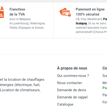
155/200
Franchise
Paiement en ligne
64/74
ge en conduit Ø 196 mm avec temporisation LINEO XLT200Q - V
de la TVA
100% sécurisé
pour la Belgique,
CB, Visa, Mastercard,
Pa
12/15
le Luxembourg,
l'Allemagne,
Scalapay
,
3x ou 4x sans 
l'Italie,
l'Espagne,
la Suisse…
virement bancaire
, man
/
29,4/37,9
administratif
(Chorus Pr
ge en conduit Ø 247 mm LINEO XL250 - VORTICE-AXELAIR
-
96
ge en conduit Ø 96 mm avec temporisation LINEO XLT100Q - VOR
1.8
À propos de nous
C
Qui sommes-nous ?
Su
et la location de chauffages
ge en conduit Ø 307 mm LINEO XL315 - VORTICE-AXELAIR
Nous contacter
Mo
énergies (électrique, fuel,
Pa
t Location de climatiseurs,
Demande de devis
Vortice
Pa
Demande de rappel
XL100Q
Fi
Catalogue