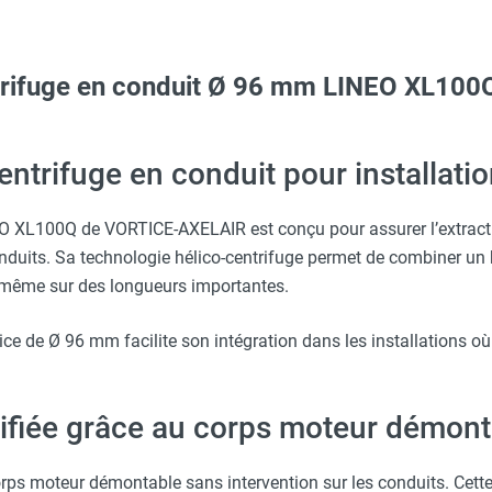
ntrifuge en conduit Ø 96 mm LINEO XL10
c avec protège-menton Smartguard PE 10H - HUSQVARNA
aille S - HUSQVARNA
centrifuge en conduit pour installat
ICE-AXELAIR
 XL100Q de VORTICE-AXELAIR est conçu pour assurer l’extraction
Taille M - HUSQVARNA
adenassable - AXELAIR
duits. Sa technologie hélico-centrifuge permet de combiner un b
 même sur des longueurs importantes.
Taille XL - HUSQVARNA
ion anti-retour blanche pour LINEO 100 - VORTICE-AXELAIR
 de Ø 96 mm facilite son intégration dans les installations où 
RTICE-AXELAIR
erre-tête réglable - HUSQVARNA
ifiée grâce au corps moteur démont
s moteur démontable sans intervention sur les conduits. Cette