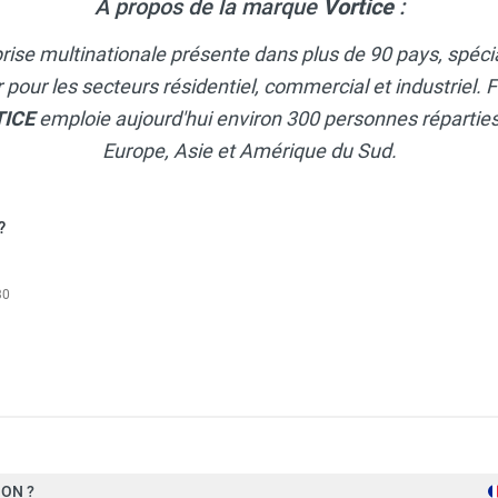
A propos de la marque
Vortice
:
rise multinationale présente dans plus de 90 pays, spécia
ir pour les secteurs résidentiel, commercial et industriel
TICE
emploie aujourd'hui environ 300 personnes réparties 
Europe, Asie et Amérique du Sud.
?
30
ge en conduit Ø 122 mm LINEO XL125 - VORTICE-AXELAIR
ON ?