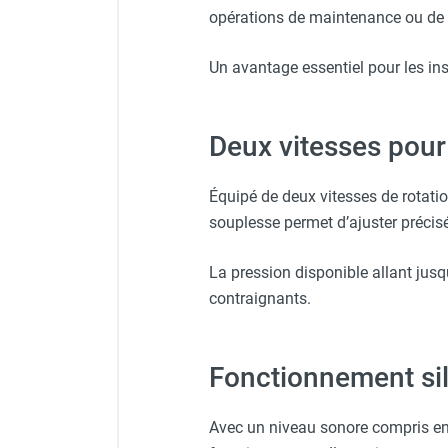
opérations de maintenance ou de
Chauffage FARM au gaz
Chauffage FARM au fioul
Un avantage essentiel pour les ins
Chauffage d'atelier granulés / bois /
carton
Chaudière fixe à eau
Deux vitesses pour 
Aérotherme fixe mural
Aérotherme électrique
Aérotherme au gaz
Équipé de deux vitesses de rotatio
Aérotherme à eau chaude ou froide
souplesse permet d’ajuster précisé
Aérotherme au fioul
Aérotherme pompe à chaleur
La pression disponible allant jus
(détente directe)
contraignants.
Chauffage mobile électrique, fioul et
gaz
Chauffage mobile électrique
Fonctionnement si
Chauffage électrique soufflant
Chauffage haute température pour
Avec un niveau sonore compris ent
étuvage industriel ou destruction