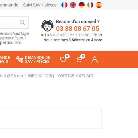
 commande
Suivi SAV / pièces
Besoin d'un conseil ?
03 88 08 67 05
ils de chauffage
Lu
-
Ve
: 8
h
30
-
12
h
/ 13
h
30
-
17
h
30
cateurs !"
pour
Nous sommes à
Sélestat
, en
Alsace
particuliers.
0
0
ANDE
DEMANDE DE
EVIS
SAV / PIÈCES
conduit Ø 96 mm LINEO XL100Q - VORTICE-AXELAIR