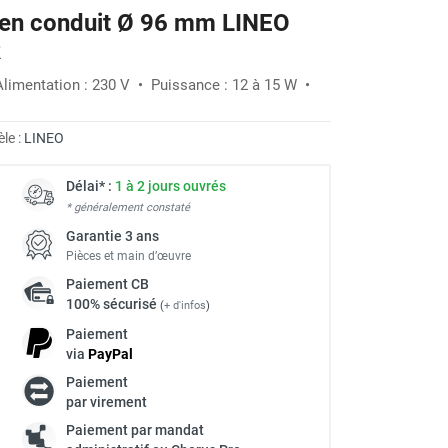
e en conduit Ø 96 mm LINEO
-35%
R
Alimentation : 230 V • Puissance : 12 à 15 W •
le :
LINEO
Délai* :
1 à 2 jours ouvrés
* généralement constaté
Garantie 3 ans
Pièces et main d’œuvre
Paiement
CB
100% sécurisé
(
+ d'infos
)
Paiement
via
Pay
Pal
Paiement
par virement
Paiement par mandat