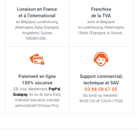
Livraison en France
Franchise
et à l'international
de la TVA
en Belgique, Luxembourg,
pour la Belgique,
Allemagne, Italie, Espagne,
le Luxembourg,
l'Allemagne,
Angleterre, Suisse,
l'Italie,
l'Espagne,
la Suisse…
DROM-COM…
Paiement en ligne
Support commercial,
100% sécurisé
technique et SAV
03 88 08 67 05
CB, Visa, Mastercard,
Pay
Pal
,
Scalapay
,
3x ou 4x sans frais
,
Du lundi au vendredi :
virement bancaire
, mandat
8h30-12h
et
13h30-17h30
administratif
(Chorus Pro)