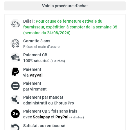
Voir la procédure d'achat
Délai :
Pour cause de fermeture estivale du
fournisseur, expédition à compter de la semaine 35
(semaine du 24/08/2026)
Garantie 3 ans
Pièces et main d’œuvre
Paiement
CB
100% sécurisé
(
+ d'infos
)
Paiement
via
Pay
Pal
Paiement
par virement
Paiement par mandat
administratif ou Chorus Pro
Paiement
CB
3 fois sans frais
avec
Scalapay
et
Pay
Pal
(
+ d'infos
)
Satisfait ou remboursé