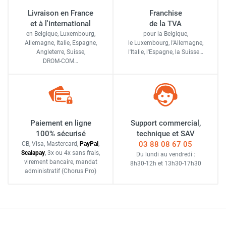
Livraison en France
Franchise
et à l'international
de la TVA
en Belgique, Luxembourg,
pour la Belgique,
Allemagne, Italie, Espagne,
le Luxembourg,
l'Allemagne,
Angleterre, Suisse,
l'Italie,
l'Espagne,
la Suisse…
DROM-COM…
Paiement en ligne
Support commercial,
100% sécurisé
technique et SAV
03 88 08 67 05
CB, Visa, Mastercard,
Pay
Pal
,
Scalapay
,
3x ou 4x sans frais
,
Du lundi au vendredi :
virement bancaire
, mandat
8h30-12h
et
13h30-17h30
administratif
(Chorus Pro)