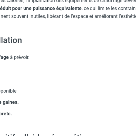
 des calories, l’implantation des équipements de chauffage devi
réduit pour une puissance équivalente
, ce qui limite les contra
ent souvent inutiles, libérant de l’espace et améliorant l’esthét
llation
fage
à prévoir.
ponible.
e gaines.
crète.