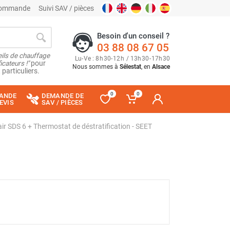
 commande
Suivi SAV / pièces
Besoin d'un conseil ?
03 88 08 67 05
ils de chauffage
Lu
-
Ve
: 8
h
30
-
12
h
/ 13
h
30
-
17
h
30
cateurs !"
pour
Nous sommes à
Sélestat
, en
Alsace
 particuliers.
0
0
ANDE
DEMANDE DE
EVIS
SAV / PIÈCES
'air SDS 6 + Thermostat de déstratification - SEET