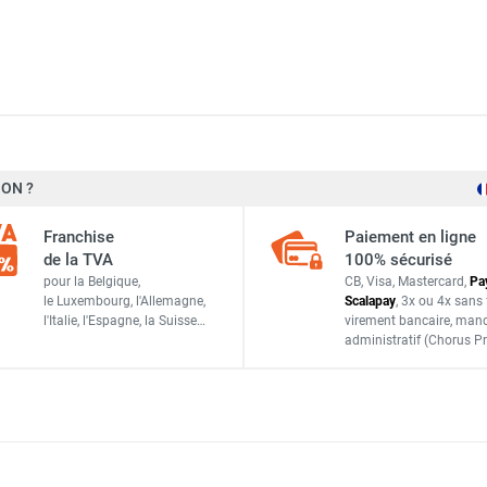
version sprinkler + Thermostat de déstratification - SEET
ON ?
7 m
 + Thermostat de déstratification - SEET
Franchise
Paiement en ligne
de la TVA
100% sécurisé
5 500 m³/h
pour la Belgique,
CB, Visa, Mastercard,
Pa
le Luxembourg,
l'Allemagne,
Scalapay
,
3x ou 4x sans 
1 350 tr/min
l'Italie,
l'Espagne,
la Suisse…
virement bancaire
, man
0 + Thermostat de déstratification - SEET
administratif
(Chorus Pr
430 W
Mono 230 V - 50 Hz
 + Thermostat de déstratification - SEET
600 mm