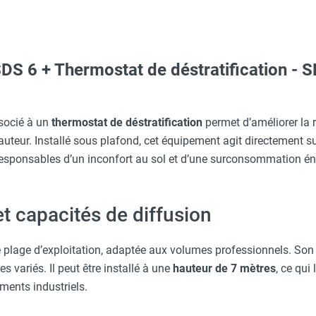
 SDS 6 + Thermostat de déstratification - 
Taille M - HUSQVARNA
aille L - HUSQVARNA
isé (Régulation + Thermostat + Sonde à distance) - SEET
socié à un
thermostat de déstratification
permet d’améliorer la r
uteur. Installé sous plafond, cet équipement agit directement 
 responsables d’un inconfort au sol et d’une surconsommation én
c avec protège-menton Smartguard PE 10H - HUSQVARNA
T
- Longueur 5 mètres - SEET
 et capacités de diffusion
O - HUSQVARNA
SEET
 plage d’exploitation, adaptée aux volumes professionnels. So
 variés. Il peut être installé à une
hauteur de 7 mètres
, ce qui 
erre-tête réglable - HUSQVARNA
iments industriels.