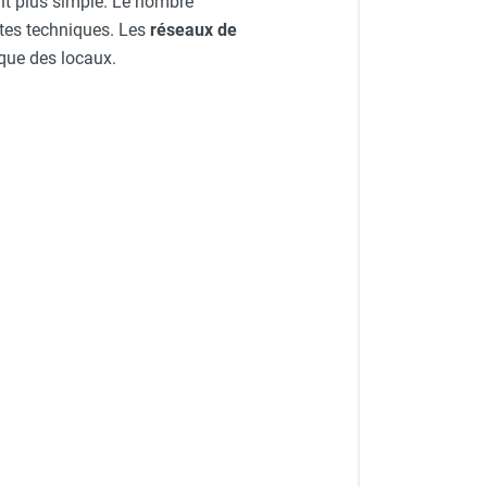
ent plus simple. Le nombre
intes techniques. Les
réseaux de
ique des locaux.