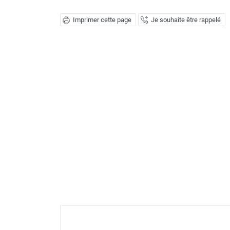
Déstratificateur ventilateur de
plafond
Imprimer cette page
Je souhaite être rappelé
Déstratificateur industriel à pales
Déstratificateur industriel caréné
Déstratificateur de plafond design
Déstratificateur Airius
VMC
Caisson d'Extraction VMC Collective
Caisson d'Extraction VMC tertiaire
Déshumidificateur d'air
Déshumidificateur mobile
professionnel
Déshumidificateur fixe
Déshumidificateur de maison et de
confort
Déshumidificateur à adsorption /
Déshydrateur
Humidificateur d'air
Purificateur d'air