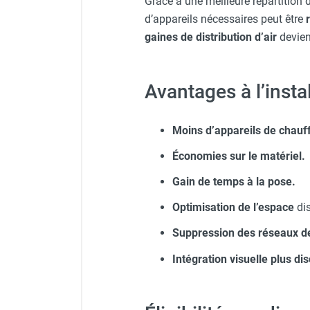
Grâce à une meilleure répartition
punaises de lit
d’appareils nécessaires peut être
Chauffage électrique infrarouge
gaines de distribution d’air
devienn
Chauffage électrique par convection
Chauffage mobile au fioul et GNR
Chauffage fioul soufflant avec
Avantages à l’insta
cheminée et réservoir intégré
Chauffage fioul soufflant avec
cheminée à raccorder sur citerne
Moins d’appareils de chauf
Chauffage fioul soufflant sans
cheminée à combustion directe
Économies sur le matériel.
Chauffage fioul
Gain de temps à la pose.
infrarouge/rayonnant
Chauffage mobile au gaz propane /
Optimisation de l’espace
dis
butane
Suppression des réseaux d
Chauffage mobile au gaz à
combustion directe
Intégration visuelle plus dis
Chauffage mobile au gaz à
combustion indirecte
Chauffage mobile au gaz rayonnant