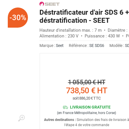
Déstratificateur d'air SDS 6
-30%
déstratification - SEET
Hauteur d'installation max. : 7 m • Diamètre :
Alimentation : 230 V • Puissance : 430 W • Po
Marque :
Seet
Référence :
SE SDS6
Modèle :
S
1 055,00 €
HT
738,50 €
HT
soit
886,20 €
TTC
LIVRAISON GRATUITE
(en France Métropolitaine, hors Corse)
Autres destinations :
Simulation des frais de livraison 
l'étape 4 de votre commande