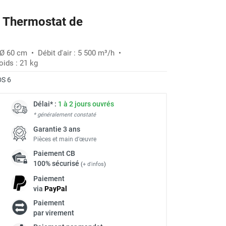
 + Thermostat de
 Ø 60 cm • Débit d'air : 5 500 m³/h •
ids : 21 kg
DS 6
Délai* :
1 à 2 jours ouvrés
* généralement constaté
Garantie 3 ans
Pièces et main d’œuvre
Paiement
CB
100% sécurisé
(
+ d'infos
)
Paiement
via
Pay
Pal
Paiement
à
par virement