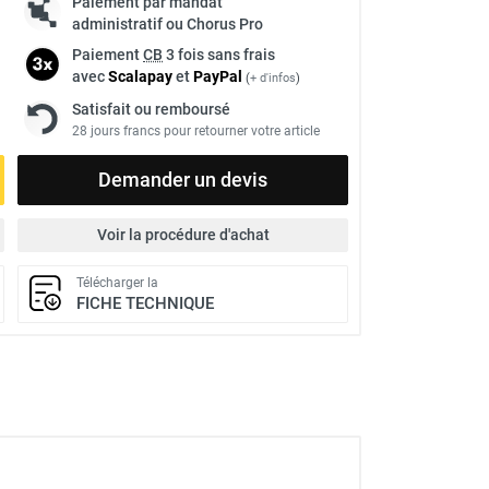
Paiement par mandat
administratif ou Chorus Pro
Paiement
CB
3 fois sans frais
avec
Scalapay
et
Pay
Pal
(
+ d'infos
)
Satisfait ou remboursé
28 jours francs pour retourner votre article
Demander un devis
Voir la procédure d'achat
Télécharger la
FICHE TECHNIQUE