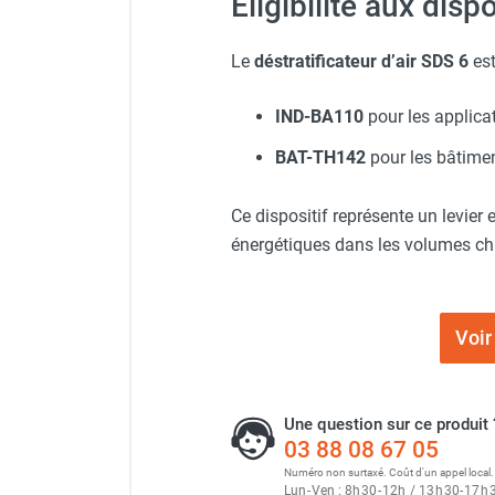
Éligibilité aux disp
Chaudière mobile à eau
Chauffage mobile au bois
Le
déstratificateur d’air SDS 6
es
Gaine pour chauffage mobile
Chauffage pour serre et bâtiment
IND-BA110
pour les applicat
d'élevage
Chauffage FARM au gaz
BAT-TH142
pour les bâtiment
Chauffage FARM au fioul
Chauffage mobile au gaz rayonnant
Ce dispositif représente un levie
Rideau d'air et rideau rayonnant
énergétiques dans les volumes ch
Rideau d'air chaud
Rideau d'air chaud électrique
Rideau d'air chaud encastrable
Rideau d'air eau chaude
Voir
Rideau d'air chaud pour pompe à
chaleur
Rideau d'air pour portes tournantes
Une question sur ce produit 
Rideau d'air ambiant
03 88 08 67 05
Rideau d'air froid
Numéro non surtaxé. Coût d'un appel local.
Lun
-
Ven : 8
h
30
-
12
h
/ 13
h
30
-
17
h
Rideau isolant thermique