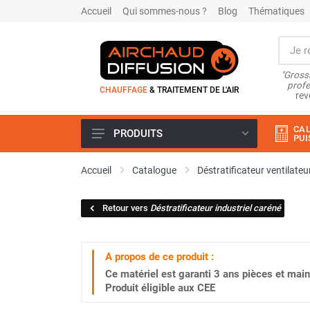
Accueil
Qui sommes-nous ?
Blog
Thématiques
"Grossi
profe
CHAUFFAGE
& TRAITEMENT DE L'AIR
rev
CAL
PRODUITS
PUI
Airchaud Location
Accueil
Catalogue
Déstratificateur ventilateu
Climatiseur
Climatiseur mobile
Retour vers
Déstratificateur industriel caréné
Climatiseur mobile résidentiel et
tertiaire
Climatiseur fixe
A propos de ce produit :
Rafraîchisseur d'air
Ce matériel est garanti
3 ans
pièces et main
Rafraichisseur d'air mobile
Produit éligible aux CEE
Rafraîchisseur d'air gainable
Rafraichisseur d’air fixe