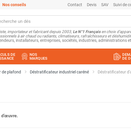
Nos conseils
Contact
Devis
SAV
Suivi de
ste, importateur et fabricant depuis 2003,
Le N°1 Français
en choix d'appare
ssionnels à air chaud ou radiants, climatiseurs, rafraîchisseurs et déshumidifi
endeurs, installateurs, entreprises, sociétés, industries, administrations et
CULS DE
NOS
DEM
SSANCE
MARQUES
DE D
r de plafond
Déstratificateur industriel caréné
Déstratificateur d
 d’œuvre.