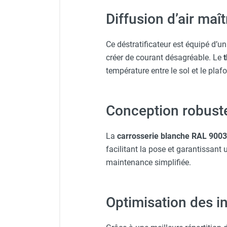
Chauffage FARM au gaz
Diffusion d’air maît
Chauffage FARM au fioul
Chauffage d'atelier granulés / bois /
Ce déstratificateur est équipé d’u
carton
créer de courant désagréable. Le
Chaudière fixe à eau
température entre le sol et le plafo
Aérotherme fixe mural
Aérotherme électrique
Aérotherme au gaz
Conception robuste
Aérotherme à eau chaude ou froide
Aérotherme au fioul
Aérotherme pompe à chaleur
La
carrosserie blanche RAL 9003
(détente directe)
facilitant la pose et garantissant
Chauffage mobile électrique, fioul et
maintenance simplifiée.
gaz
Chauffage mobile électrique
Chauffage électrique soufflant
Optimisation des i
Chauffage haute température pour
étuvage industriel ou destruction