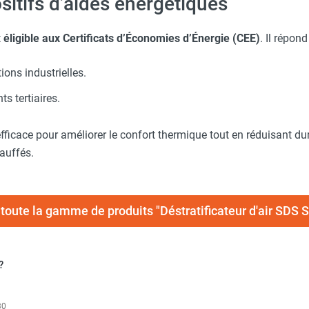
ositifs d’aides énergétiques
t
éligible aux Certificats d’Économies d’Énergie (CEE)
. Il répond
ions industrielles.
s tertiaires.
r efficace pour améliorer le confort thermique tout en réduisant
auffés.
 toute la gamme de produits "Déstratificateur d'air SDS 
?
30