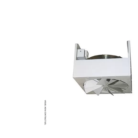
Brumisateur d'air
Coffret de brumisation
Ventilateur brumisateur
Ventilateur / extracteur d'air mobile
Brasseur d'air
Ventilateur fixe
Ventilateur industriel
Ventilateur de chantier
Ventilateur centrifuge
Ventilateur de sol
Ventilateur sur pied
Ventilateur de bureau
Ventilateur de table
Extracteur d'air mural
Extracteur d'air mural hélicoïde
Extracteur d'air mural centrifuge
Extracteur d'air mural ATEX
Extracteur d'air mural résidentiel