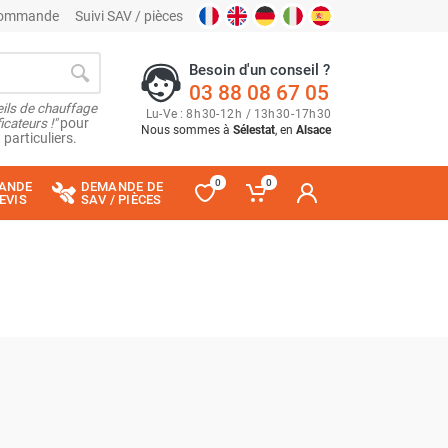
 commande
Suivi SAV / pièces
Besoin d'un conseil ?
03 88 08 67 05
ils de chauffage
Lu
-
Ve
: 8
h
30
-
12
h
/ 13
h
30
-
17
h
30
cateurs !"
pour
Nous sommes à
Sélestat
, en
Alsace
 particuliers.
0
0
ANDE
DEMANDE DE
EVIS
SAV / PIÈCES