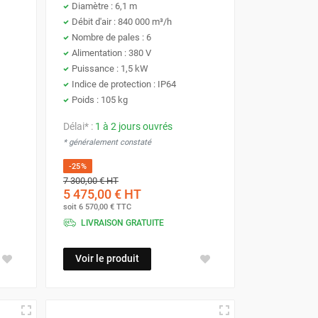
Diamètre : 6,1 m
Débit d'air : 840 000 m³/h
Nombre de pales : 6
Alimentation : 380 V
Puissance : 1,5 kW
Indice de protection : IP64
Poids : 105 kg
Délai* :
1 à 2 jours ouvrés
* généralement constaté
-25%
7 300,00 €
HT
5 475,00 €
HT
soit
6 570,00 €
TTC
LIVRAISON GRATUITE
Voir le produit