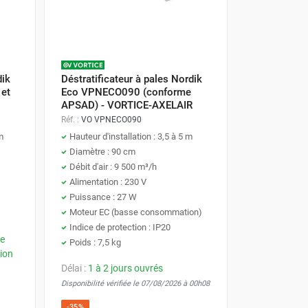
dik
Déstratificateur à pales Nordik
et
Eco VPNECO090 (conforme
APSAD) - VORTICE-AXELAIR
Réf. :
VO VPNECO090
m
Hauteur d'installation : 3,5 à 5 m
Diamètre : 90 cm
Débit d'air : 9 500 m³/h
Alimentation : 230 V
Puissance : 27 W
Moteur EC (basse consommation)
Indice de protection : IP20
re
Poids : 7,5 kg
tion
Délai :
1 à 2 jours ouvrés
Disponibilité vérifiée le 07/08/2026 à 00h08
-35%