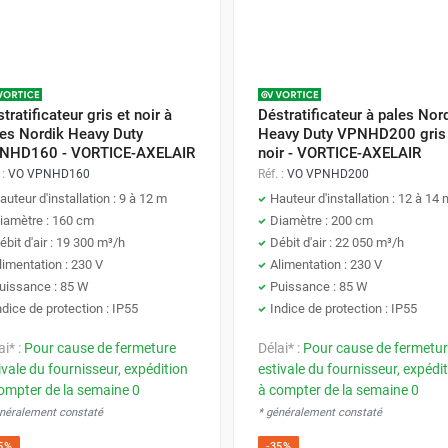
tratificateur gris et noir à
Déstratificateur à pales Nor
les Nordik Heavy Duty
Heavy Duty VPNHD200 gris 
NHD160 - VORTICE-AXELAIR
noir - VORTICE-AXELAIR
 :
VO VPNHD160
Réf. :
VO VPNHD200
auteur d'installation : 9 à 12 m
Hauteur d'installation : 12 à 14 
iamètre : 160 cm
Diamètre : 200 cm
ébit d'air : 19 300 m³/h
Débit d'air : 22 050 m³/h
limentation : 230 V
Alimentation : 230 V
uissance : 85 W
Puissance : 85 W
ndice de protection : IP55
Indice de protection : IP55
ai* :
Pour cause de fermeture
Délai* :
Pour cause de fermetu
ivale du fournisseur, expédition
estivale du fournisseur, expédi
ompter de la semaine 0
à compter de la semaine 0
énéralement constaté
* généralement constaté
5%
-35%