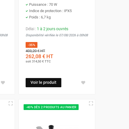
Puissance : 70 W
Indice de protection : IPX5
Poids : 6,7 kg
Délai :
1 à 2 jours ouvrés
 00h08
Disponibilité vérifiée le 07/08/2026 à 00h08
-35%
403,20 €
HT
262,08 €
HT
soit
314,50 €
TTC
Voir le produit
-40% DÈS 2 PRODUITS AU PANIER