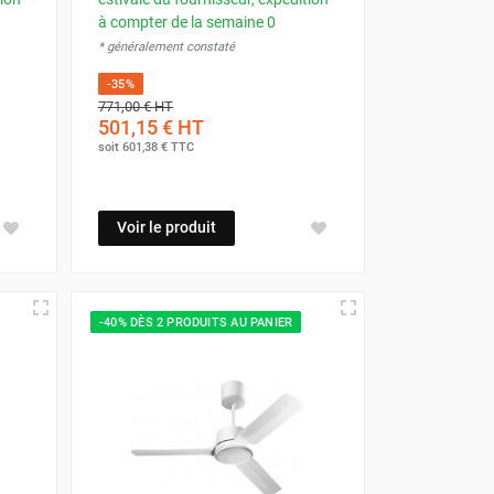
à compter de la semaine 0
* généralement constaté
-35%
771,00 €
HT
501,15 €
HT
soit
601,38 €
TTC
Voir le produit
-40% DÈS 2 PRODUITS AU PANIER