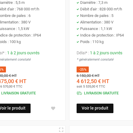
iamètre : 5,5 m
Diamètre : 7,3 m
ébit d'air : 768 000 m³/h
Débit d'air : 828 000 m³/h
ombre de pales : 6
Nombre de pales : 5
limentation : 380 V
Alimentation : 380 V
uissance : 1,5 kW
Puissance : 1,1 kW
ndice de protection : IP64
Indice de protection : IP64
oids : 100 kg
Poids : 110 kg
ai* :
1 à 2 jours ouvrés
Délai* :
1 à 2 jours ouvrés
énéralement constaté
* généralement constaté
5%
-25%
00,00 €
HT
6 150,00 €
HT
475,00 €
HT
4 612,50 €
HT
t
6 570,00 €
TTC
soit
5 535,00 €
TTC
LIVRAISON GRATUITE
LIVRAISON GRATUITE
Voir le produit
Voir le produit