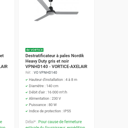
 et
Destratificateur à pales Nordik
Heavy Duty gris et noir
LAIR
VPNHD140 - VORTICE-AXELAIR
Réf. :
VO VPNHD140
Hauteur d'installation : 4 à 8 m
Diamètre : 140 cm
Débit d'air : 16 000 m³/h
Alimentation : 230 V
Puissance : 80 W
Indice de protection : IP55
re
Délai* :
Pour cause de fermeture
tion
estivale du fournisseur, expédition