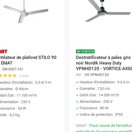
tilateur de plafond STILO 90
Destratificateur à pales gris
- EMAT
noir Nordik Heavy Duty
VPNHD120 - VORTICE-AXE
 :
EM 0007-101
Réf. :
VO VPNHD120
2 avis
Hauteur d'installation : 4 à 6 m
auteur d'installation : 3,5 et 5 m
Diamètre : 120 cm
iamètre : Ø 90cm
Débit d'air : 14 050 m³/h
ébit d'air : 11 100 m³/h
Alimentation : 230 V
limentation : 230 V
Puissance : 80 W
uissance : 54 W
Indice de protection : IP55
oids : 4,2 kg
Délai* :
Pour cause de fermetu
estivale du fournisseur, expédi