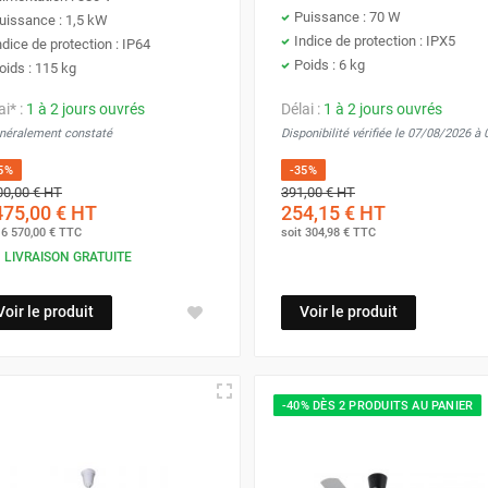
Puissance : 70 W
uissance : 1,5 kW
Indice de protection : IPX5
ndice de protection : IP64
Poids : 6 kg
oids : 115 kg
ai* :
1 à 2 jours ouvrés
Délai :
1 à 2 jours ouvrés
énéralement constaté
Disponibilité vérifiée le 07/08/2026 à
5%
-35%
00,00 €
HT
391,00 €
HT
475,00 €
HT
254,15 €
HT
t
6 570,00 €
TTC
soit
304,98 €
TTC
LIVRAISON GRATUITE
Voir le produit
Voir le produit
-40% DÈS 2 PRODUITS AU PANIER