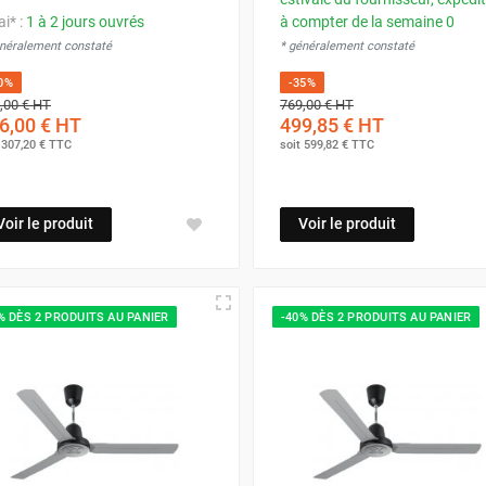
ai* :
1 à 2 jours ouvrés
à compter de la semaine 0
énéralement constaté
* généralement constaté
0%
-35%
,00 €
HT
769,00 €
HT
6,00 €
HT
499,85 €
HT
t
307,20 €
TTC
soit
599,82 €
TTC
Voir le produit
Voir le produit
% DÈS 2 PRODUITS AU PANIER
-40% DÈS 2 PRODUITS AU PANIER