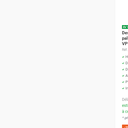
Parasol chauffant et radiant
infrarouge sur mât
Parasol chauffant à gaz
Parasol chauffant et radiant sur
Des
mât électrique
pa
Chauffe terrasse aux pellets
VP
Chauffage infrarouge fixe mur et
Réf.
plafond
H
Chauffage radiant électrique
D
Chauffage Infrarouge électrique fixe
D
Panneau rayonnant
A
Lustre infrarouge électrique
P
I
suspendu
Réglette et cassette rayonnante
Dél
Chauffage tube radiant et radiant
est
lumineux au gaz
à c
Chauffage radiant tube suspendu
* g
au gaz
-3