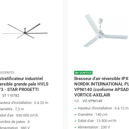
tratificateur industriel
Brasseur d'air réversible IP
ersible grande pale HVLS
NORDIK INTERNATIONAL P
73 - STAR PROGETTI
VPNI140 (conforme APSAD)
VORTICE-AXELAIR
 :
ST 110782
Réf. :
VO VPNI140
auteur d'installation : 6 à 20 m
Hauteur d'installation : 6 à 12 m
iamètre : 7,3 m
Diamètre : 140 cm
ébit d'air : 930 000 m³/h
Débit d'air : 13 500 m³/h
ombre de pales : 6
Alimentation : 230 V
limentation : 380 V