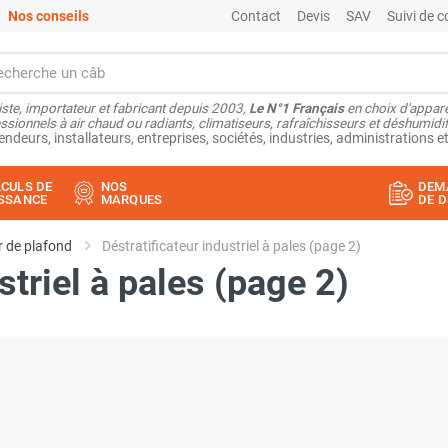
Nos conseils
Contact
Devis
SAV
Suivi de
ste, importateur et fabricant depuis 2003,
Le N°1 Français
en choix d'appare
ssionnels à air chaud ou radiants, climatiseurs, rafraîchisseurs et déshumidifi
endeurs, installateurs, entreprises, sociétés, industries, administrations et
CULS DE
NOS
DEM
SSANCE
MARQUES
DE D
r de plafond
Déstratificateur industriel à pales (page 2)
striel à pales (page 2)