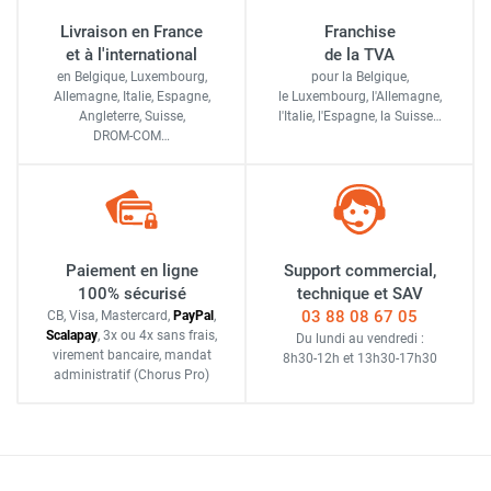
Livraison en France
Franchise
et à l'international
de la TVA
en Belgique, Luxembourg,
pour la Belgique,
Allemagne, Italie, Espagne,
le Luxembourg,
l'Allemagne,
Angleterre, Suisse,
l'Italie,
l'Espagne,
la Suisse…
DROM-COM…
Paiement en ligne
Support commercial,
100% sécurisé
technique et SAV
03 88 08 67 05
CB, Visa, Mastercard,
Pay
Pal
,
Scalapay
,
3x ou 4x sans frais
,
Du lundi au vendredi :
virement bancaire
, mandat
8h30-12h
et
13h30-17h30
administratif
(Chorus Pro)