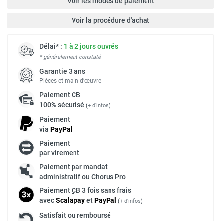
Voir les modes de paiement
Voir la procédure d'achat
Délai* :
1 à 2 jours ouvrés
* généralement constaté
Garantie 3 ans
Pièces et main d’œuvre
Paiement
CB
100% sécurisé
(
+ d'infos
)
Paiement
via
Pay
Pal
Paiement
par virement
Paiement par mandat
administratif ou Chorus Pro
Paiement
CB
3 fois sans frais
avec
Scalapay
et
Pay
Pal
(
+ d'infos
)
Satisfait ou remboursé