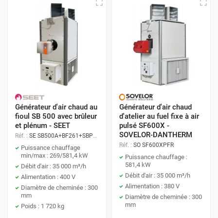
Générateur d'air chaud au
Générateur d'air chaud
fioul SB 500 avec brûleur
d'atelier au fuel fixe à air
et plénum - SEET
pulsé SF600X -
SOVELOR-DANTHERM
Réf. :
SE SB500A+BF261+SBPL5060
Réf. :
SO SF600XPFR
Puissance chauffage
min/max : 269/581,4 kW
Puissance chauffage :
581,4 kW
Débit d'air : 35 000 m³/h
Débit d'air : 35 000 m³/h
Alimentation : 400 V
Alimentation : 380 V
Diamètre de cheminée : 300
mm
Diamètre de cheminée : 300
mm
Poids : 1 720 kg