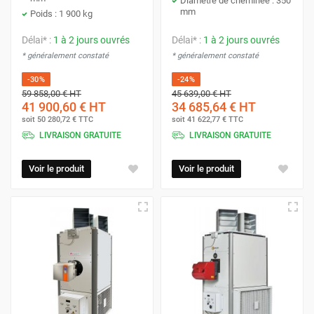
Diamètre de cheminée : 350
mm
Poids : 1 900 kg
Délai* :
1 à 2 jours ouvrés
Délai* :
1 à 2 jours ouvrés
* généralement constaté
* généralement constaté
-30%
-24%
59 858,00 €
HT
45 639,00 €
HT
41 900,60 €
HT
34 685,64 €
HT
soit
50 280,72 €
TTC
soit
41 622,77 €
TTC
LIVRAISON GRATUITE
LIVRAISON GRATUITE
Voir le produit
Voir le produit