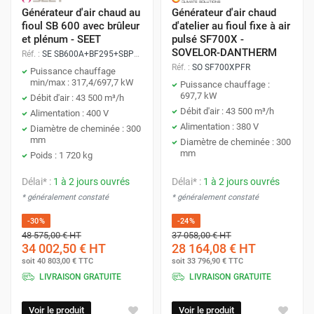
Générateur d'air chaud au
Générateur d'air chaud
fioul SB 600 avec brûleur
d'atelier au fioul fixe à air
et plénum - SEET
pulsé SF700X -
SOVELOR-DANTHERM
Réf. :
SE SB600A+BF295+SBPL5060
Réf. :
SO SF700XPFR
Puissance chauffage
min/max : 317,4/697,7 kW
Puissance chauffage :
697,7 kW
Débit d'air : 43 500 m³/h
Débit d'air : 43 500 m³/h
Alimentation : 400 V
Alimentation : 380 V
Diamètre de cheminée : 300
mm
Diamètre de cheminée : 300
mm
Poids : 1 720 kg
Délai* :
1 à 2 jours ouvrés
Délai* :
1 à 2 jours ouvrés
* généralement constaté
* généralement constaté
-30%
-24%
48 575,00 €
HT
37 058,00 €
HT
34 002,50 €
HT
28 164,08 €
HT
soit
40 803,00 €
TTC
soit
33 796,90 €
TTC
LIVRAISON GRATUITE
LIVRAISON GRATUITE
Voir le produit
Voir le produit