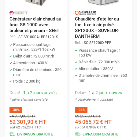
Générateur d'air chaud au
Chaudière d'atelier au
fioul SB 1000 avec
fuel fixe à air pulsé
brûleur et plénum - SEET
SF1200X - SOVELOR-
DANTHERM
Réf. :
SE SB1000A+BF2120+SBPL1000
Réf. :
SO SF1200XPFR
Puissance chauffage
min/max : 529/1 163 kW
Puissance chauffage : 1
163 kW
Débit d'air : 72 000 m³/h
Débit d'air : 72 000 m³/h
Alimentation : 400 V
Alimentation : 380 V
Diamètre de cheminée : 350
mm
Diamètre de cheminée : 350
mm
Poids : 2 300 kg
Délai* :
1 à 2 jours ouvrés
Délai* :
1 à 2 jours ouvrés
* généralement constaté
* généralement constaté
-30%
-24%
74 717,00 €
HT
59 297,00 €
HT
52 301,90 €
HT
45 065,72 €
HT
soit
62 762,28 €
TTC
soit
54 078,86 €
TTC
LIVRAISON GRATUITE
LIVRAISON GRATUITE