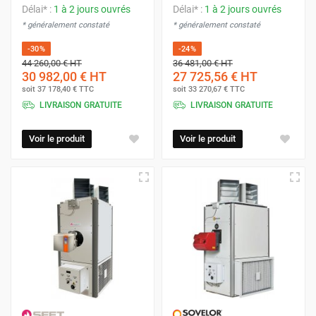
Délai* :
1 à 2 jours ouvrés
Délai* :
1 à 2 jours ouvrés
* généralement constaté
* généralement constaté
-30%
-24%
44 260,00 €
HT
36 481,00 €
HT
30 982,00 €
HT
27 725,56 €
HT
soit
37 178,40 €
TTC
soit
33 270,67 €
TTC
LIVRAISON GRATUITE
LIVRAISON GRATUITE
Voir le produit
Voir le produit