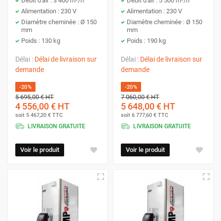
Débit d'air : 3 400 m³/h
Débit d'air : 5 500 m³/h
Alimentation : 230 V
Alimentation : 230 V
Diamètre cheminée : Ø 150
Diamètre cheminée : Ø 150
mm
mm
Poids : 130 kg
Poids : 190 kg
Délai :
Délai de livraison sur
Délai :
Délai de livraison sur
demande
demande
-20%
-20%
5 695,00 €
HT
7 060,00 €
HT
4 556,00 €
HT
5 648,00 €
HT
soit
5 467,20 €
TTC
soit
6 777,60 €
TTC
LIVRAISON GRATUITE
LIVRAISON GRATUITE
Voir le produit
Voir le produit