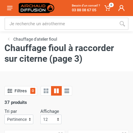
0
Besoin d'un conseil ?
03 88 08 67 05
Chauffage d'atelier fioul
Chauffage fioul à raccorder
sur citerne (page 3)
Filtres
0
37 produits
Tri par
Affichage