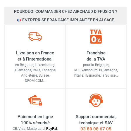
POURQUOI COMMANDER CHEZ AIRCHAUD DIFFUSION ?
ENTREPRISE FRANÇAISE IMPLANTÉE EN ALSACE
Livraison en France
Franchise
et à l'international
de la TVA
en Belgique, Luxembourg,
pour la Belgique,
Allemagne, Italie, Espagne,
le Luxembourg,
l'Allemagne,
Angleterre, Suisse,
l'Italie,
l'Espagne,
la Suisse…
DROM-COM…
Paiement en ligne
Support commercial,
100% sécurisé
technique et SAV
03 88 08 67 05
CB, Visa, Mastercard,
Pay
Pal
,