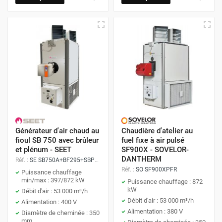
Générateur d'air chaud au
Chaudière d'atelier au
fioul SB 750 avec brûleur
fuel fixe à air pulsé
et plénum - SEET
SF900X - SOVELOR-
DANTHERM
Réf. :
SE SB750A+BF295+SBPL750
Réf. :
SO SF900XPFR
Puissance chauffage
min/max : 397/872 kW
Puissance chauffage : 872
kW
Débit d'air : 53 000 m³/h
Débit d'air : 53 000 m³/h
Alimentation : 400 V
Alimentation : 380 V
Diamètre de cheminée : 350
mm